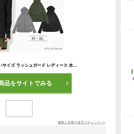
着る日焼け止め 大きいサイズ ラッシュガード レディース 水着 UPF50+ 長袖 フルジップ 体型カバー ロング丈 6L 5L 4L 3L LL 2L L ぽっちゃり 30代 40代 50代 60代 70代 ミセス ママ水着alla polacca アラポラッカ 送料無料
商品をサイトでみる
価格と在庫を
楽天
でチェック
>>