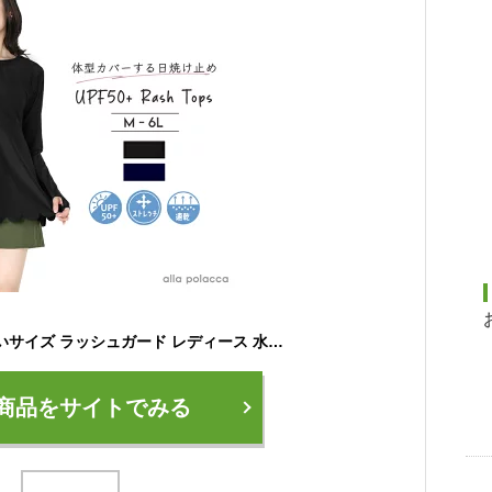
着る日焼け止め 大きいサイズ ラッシュガード レディース 水着 UPF50+ トップス スカラップ チュニック ロング丈 カバーアップ 体型カバー 6L 5L 4L 3L LL 2L L ぽっちゃり 20代 30代 40代 50代 お洒落alla polacca アラポラッカ 送料無料
商品をサイトでみる