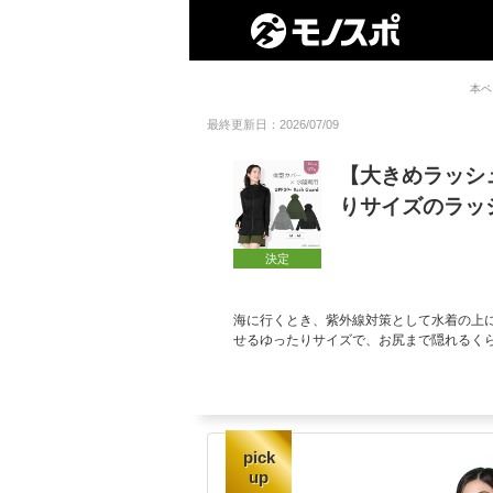
本ペ
最終更新日：2026/07/09
【大きめラッシ
りサイズのラッ
決定
海に行くとき、紫外線対策として水着の上
せるゆったりサイズで、お尻まで隠れるく
pick
up