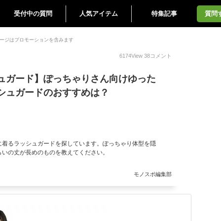
受付中の質問
人気アイテム
特集記事
質問
ージはプロモーションを含みます
6174
View
38
コメント
ュガード】ぽっちゃりさん向けゆった
シュガードのおすすめは？
に着るラッシュガードを探しています。ぽっちゃり体型を隠
らいの丈が長めのものを教えてください。
モノスポ編集部