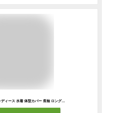
【ラッシュガード】レディース 水着 体型カバー 長袖 ロングTシャツ アウター ゆったりめ レギンス スリットデザイン フリル ギャザー 20/30/40/50代 無地 黒 二の腕/お腹/太もも/お尻 露出控えめ 女子 ママ ぽっちゃり お洒落 UVカット UPF50+ 水陸両用