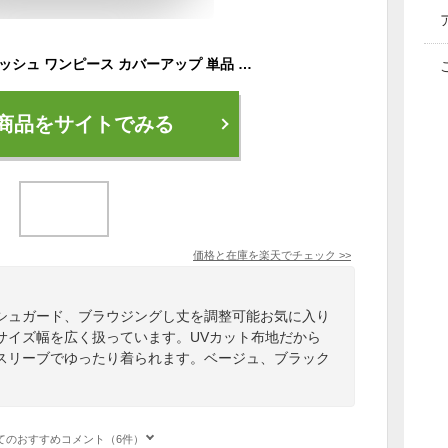
大きいサイズ 水着 ラッシュ ワンピース カバーアップ 単品 レディース 体型カバー チュニック UPF50+ ラッシュガード ママ水着 ぽっちゃり 6L 5L 4L 3L LL L M お洒落 30代 40代 50代 60代alla polacca アラポラッカ 送料無料
商品をサイトでみる
価格と在庫を
楽天
でチェック
>>
シュガード、ブラウジングし丈を調整可能お気に入り
サイズ幅を広く扱っています。UVカット布地だから
スリーブでゆったり着られます。ベージュ、ブラック
てのおすすめコメント（6件）