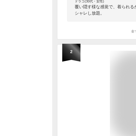
ドラコ(30代・女性)
覆い隠す様な感覚で、着られる
シャレし放題。
全
2