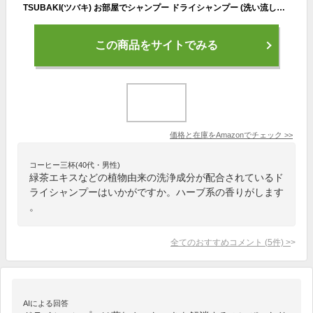
TSUBAKI(ツバキ) お部屋でシャンプー ドライシャンプー (洗い流しのいらないタイプ) 180ml
この商品をサイトでみる
価格と在庫を
Amazon
でチェック
>>
コーヒー三杯(40代・男性)
緑茶エキスなどの植物由来の洗浄成分が配合されているド
ライシャンプーはいかがですか。ハーブ系の香りがします
。
全てのおすすめコメント
(
5
件)
>
AIによる回答