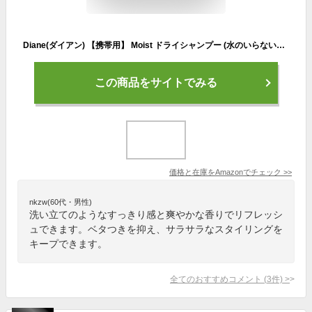
Diane(ダイアン) 【携帯用】 Moist ドライシャンプー (水のいらないシャンプー) フレッシュシトラスペアの香り ダイアン パーフェクトビューティー 40g
この商品をサイトでみる
価格と在庫を
Amazon
でチェック
>>
nkzw(60代・男性)
洗い立てのようなすっきり感と爽やかな香りでリフレッシ
ュできます。ベタつきを抑え、サラサラなスタイリングを
キープできます。
全てのおすすめコメント
(
3
件)
>