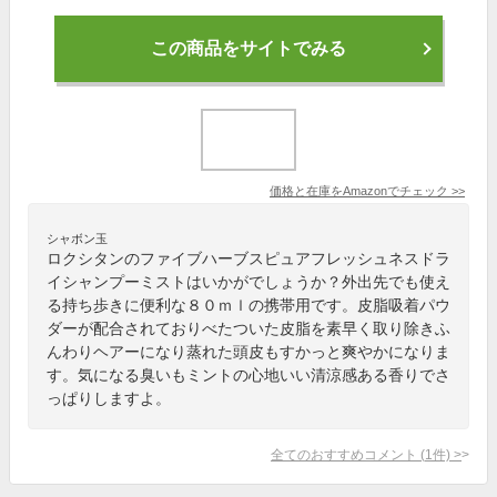
この商品をサイトでみる
価格と在庫を
Amazon
でチェック
>>
シャボン玉
ロクシタンのファイブハーブスピュアフレッシュネスドラ
イシャンプーミストはいかがでしょうか？外出先でも使え
る持ち歩きに便利な８０ｍｌの携帯用です。皮脂吸着パウ
ダーが配合されておりべたついた皮脂を素早く取り除きふ
んわりヘアーになり蒸れた頭皮もすかっと爽やかになりま
す。気になる臭いもミントの心地いい清涼感ある香りでさ
っぱりしますよ。
全てのおすすめコメント
(
1
件)
>