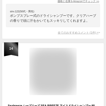
価格と在庫を
Amazon
でチェック
>>
strv.122(50代・男性)
ポンプスプレー式のドライシャンプーです。クリアハーブ
の香りで頭に汗をかいてもスッキリしてくれますよ。
全てのおすすめコメント
(
1
件)
>
14
Seabreeze シーブリーズ SEA BREEZE アイスドライシャンプー 95g 水のいらないシャンプー クール 夏 サラサラ 洗い流し不要 スプレー 簡単 リフレッシュ 清涼感