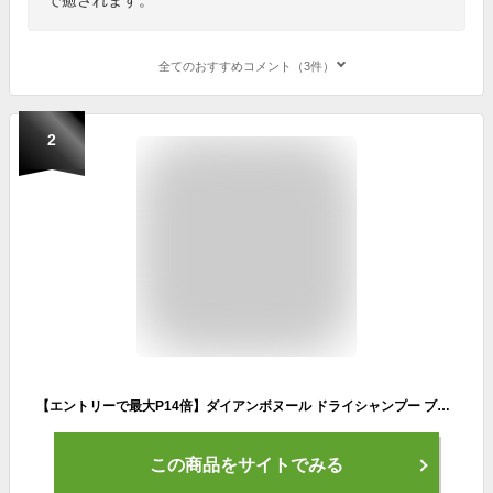
全てのおすすめコメント（3件）
2
【エントリーで最大P14倍】ダイアンボヌール ドライシャンプー ブルージャスミン＆ミントの香り55ml | 水のいらないシャンプー スプレー 女性 洗い立て 頭皮スッキリ リフレッシュ ニオイ スタイリング フレグランス ツヤ髪 ヘアケア ビーガン処方 保湿
この商品をサイトでみる