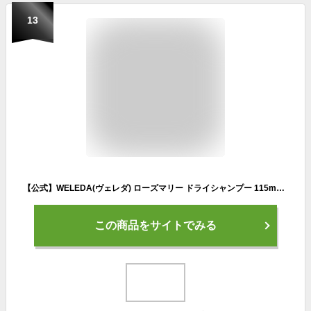
13
【公式】WELEDA(ヴェレダ) ローズマリー ドライシャンプー 115mL 洗い流さないシャンプー リフレッシュ 頭皮ケア べたつき ムレ 清涼感 クリアハーブの香り 天然由来成分 オーガニック
この商品をサイトでみる