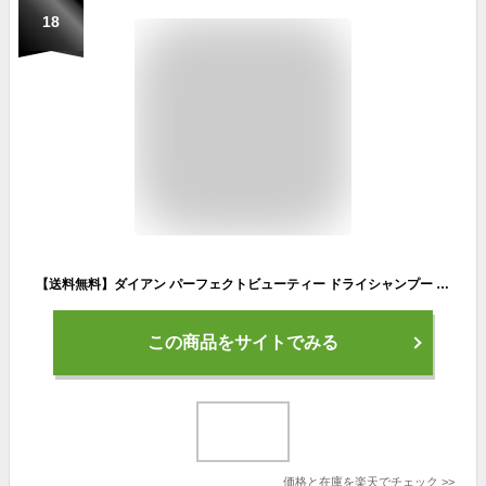
18
【送料無料】ダイアン パーフェクトビューティー ドライシャンプー 40g 3点セット | 携帯用 スプレー 水のいらないシャンプー 女性 レディース 頭皮スッキリ ボリューム感 リフレッシュ ニオイ スタイリング フレグランス 持ち運び アウトドア みずなし 災害時 防災 震災
この商品をサイトでみる
価格と在庫を
楽天
でチェック
>>