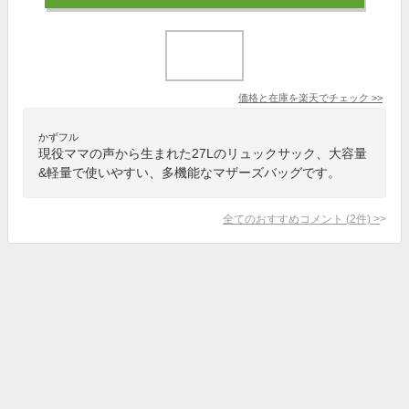
価格と在庫を
楽天
でチェック
>>
かずフル
現役ママの声から生まれた27Lのリュックサック、大容量
&軽量で使いやすい、多機能なマザーズバッグです。
全てのおすすめコメント
(
2
件)
>