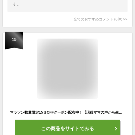
す。
全てのおすすめコメント
(
6
件)
>
15
マラソン数量限定15％OFFクーポン配布中！【現役ママの声から生まれた 27L大容量＆軽量のイイとこ取り】Ponbaby 27L ツインズ マザーズリュック 大容量 A4ファイル 収納ポケット マザーズバッグ リュック 軽量 多機能 USBポート付き 旅行バッグ 双子 出産祝い 24L 25L 26L
この商品をサイトでみる