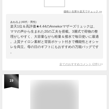
価格と在庫を
楽天
でチェック
>>
あねるよ(40代・男性)
楽天1位＆高評価★4.44のAnnekorマザーズリュックは、
ママの声から生まれた20の工夫を搭載。3層式で荷物の整
理がしやすく、大容量ながら軽量＆撥水で毎日使いに最適
。上質ナイロン素材と背面ポケット付きで機能性とオシャ
レを両立。母の日のギフトにもおすすめの万能バッグです
。
全てのおすすめコメント
(
2
件)
>
19