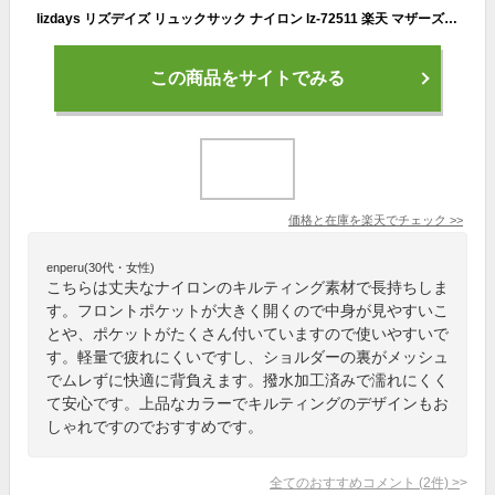
lizdays リズデイズ リュックサック ナイロン lz-72511 楽天 マザーズリュック バックパック デイパック リュック ポケット 収納 出し入れしやすい 中身が見やすい キルティング レディース 軽量 軽い 撥水 上品 丈夫 おしゃれ オシャレ
この商品をサイトでみる
価格と在庫を
楽天
でチェック
>>
enperu(30代・女性)
こちらは丈夫なナイロンのキルティング素材で長持ちしま
す。フロントポケットが大きく開くので中身が見やすいこ
とや、ポケットがたくさん付いていますので使いやすいで
す。軽量で疲れにくいですし、ショルダーの裏がメッシュ
でムレずに快適に背負えます。撥水加工済みで濡れにくく
て安心です。上品なカラーでキルティングのデザインもお
しゃれですのでおすすめです。
全てのおすすめコメント
(
2
件)
>