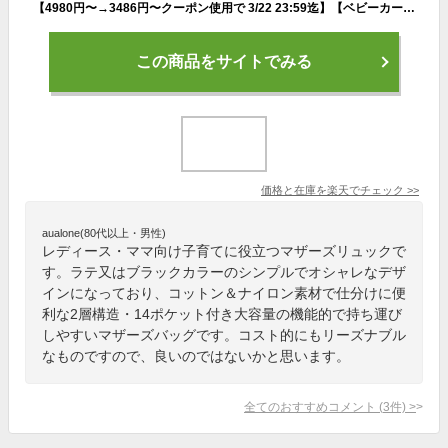
【4980円〜→3486円〜クーポン使用で 3/22 23:59迄】【ベビーカーにも取り付けできる】マザーズリュック バッグ 2層式 軽量 大容量 撥水 おしゃれ ママリュック 便利 多機能 おしゃれ 子育て ベビーカー マタニティ 哺乳瓶 保温 保冷 ペアレンツバッグ
この商品をサイトでみる
価格と在庫を
楽天
でチェック
>>
aualone(80代以上・男性)
レディース・ママ向け子育てに役立つマザーズリュックで
す。ラテ又はブラックカラーのシンプルでオシャレなデザ
インになっており、コットン＆ナイロン素材で仕分けに便
利な2層構造・14ポケット付き大容量の機能的で持ち運び
しやすいマザーズバッグです。コスト的にもリーズナブル
なものですので、良いのではないかと思います。
全てのおすすめコメント
(
3
件)
>