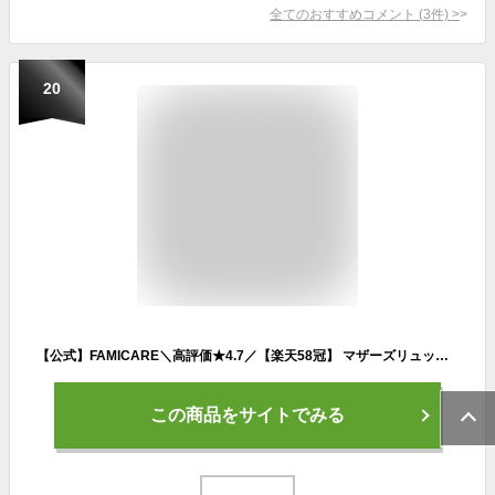
全てのおすすめコメント
(
3
件)
>
20
【公式】FAMICARE＼高評価★4.7／【楽天58冠】 マザーズリュック ママリュック リュック マザーズバッグ ママバッグ おすすめ おしゃれ 男女兼用 人気 チャック 軽量 大容量 背面ポケット 撥水 ギフト レディース 哺乳瓶 出産祝い プレゼント
この商品をサイトでみる