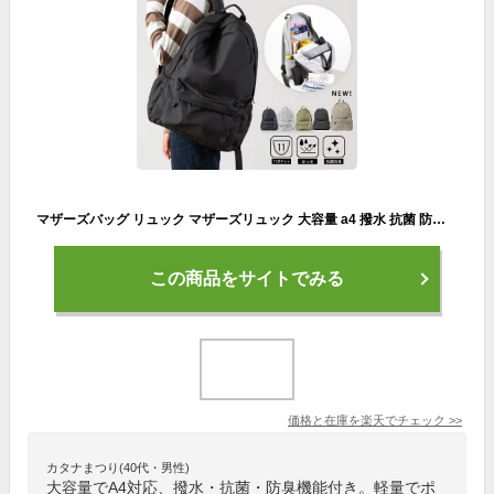
マザーズバッグ リュック マザーズリュック 大容量 a4 撥水 抗菌 防臭 ポケット 軽量 通院 子連れ 子育て レディース ママ 家族 おしゃれ シンプル リュックサック ママカル
この商品をサイトでみる
価格と在庫を
楽天
でチェック
>>
カタナまつり(40代・男性)
大容量でA4対応、撥水・抗菌・防臭機能付き。軽量でポ