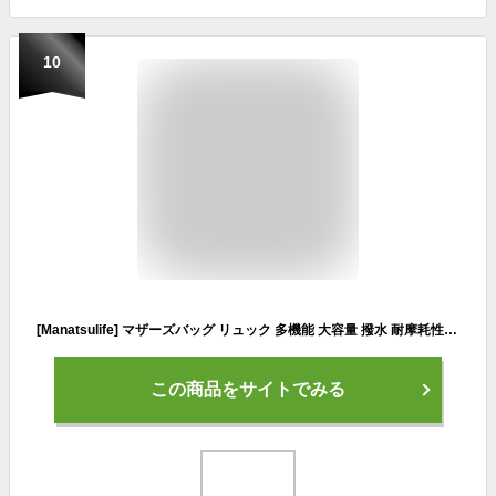
10
[Manatsulife] マザーズバッグ リュック 多機能 大容量 撥水 耐摩耗性 バックパック 保温ポケット 出産祝い 子連れ 公園遊び 4way 旅行 通勤 盗難防止ポケット B181 (ベージュ)
この商品をサイトでみる