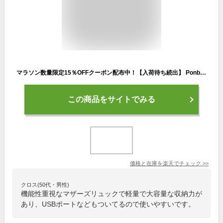
マラソン数量限定15％OFFクーポン配布中！【入荷待ち続出】 Ponbaby×サンリオコラボ マザーズリュック 23L 大容量 マザーズバッグ リュック 軽量 USBポート 出産祝い ママリュック サンリオ ハローキティ シナモロール マイメロディ ポムポムプリン シナモン マイメロ
この商品をサイトでみる
価格と在庫を
楽天
でチェック
>>
クロス(50代・男性)
機能性重視なマザーズリュックで軽量で大容量な収納力が
あり、USBポートなどもついてるので使いやすいです。