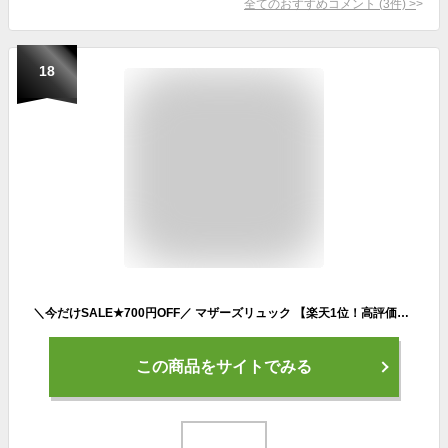
全てのおすすめコメント
(
3
件)
>
18
＼今だけSALE★700円OFF／ マザーズリュック 【楽天1位！高評価★4.44】マザーズバッグ リュック ママを応援する20の工夫 3層式 多機能 大容量リュックサック バックパック 上質ナイロン オシャレ 背面ポケット 撥水 レディース 母の日 ギフト 送料無料 Annekor アンコール
この商品をサイトでみる