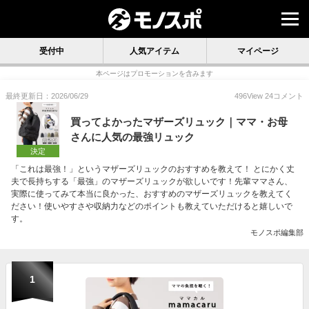
受付中
人気アイテム
マイページ
本ページはプロモーションを含みます
最終更新日：2026/06/29
496
View
24
コメント
買ってよかったマザーズリュック｜ママ・お母
さんに人気の最強リュック
決定
「これは最強！」というマザーズリュックのおすすめを教えて！ とにかく丈
夫で長持ちする「最強」のマザーズリュックが欲しいです！先輩ママさん、
実際に使ってみて本当に良かった、おすすめのマザーズリュックを教えてく
ださい！使いやすさや収納力などのポイントも教えていただけると嬉しいで
す。
モノスポ編集部
1