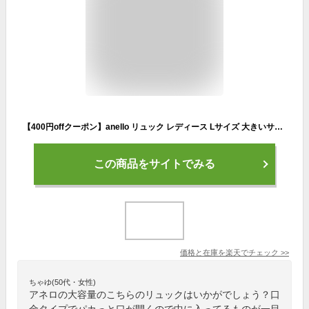
【400円offクーポン】anello リュック レディース Lサイズ 大きいサイズ マザーズリュック アネロリュック 10ポケット 撥水 キャリーオン 多収納 マザーズバッグ anelloリュック 通学 かわいい おしゃれ 高校生 口金 リュック ママバッグ 背面ファスナー付き
この商品をサイトでみる
価格と在庫を
楽天
でチェック
>>
ちゃゆ(50代・女性)
アネロの大容量のこちらのリュックはいかがでしょう？口
金タイプでパカっと口が開くので中に入ってるものが一目