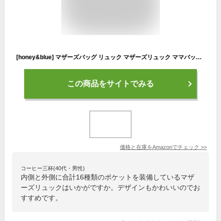
[honey&blue] マザーズバッグ リュック マザーズリュック ママバッグ メンズ レディース 軽量 大容量 高密度クッション 保温ポケット (アイボリー×グレー)
この商品をサイトでみる
価格と在庫を
Amazon
でチェック
>>
コーヒー三杯(40代・男性)
内側と外側に合計16種類のポケットを装備しているマザ
ーズリュックはいかがですか。デザインもかわいいのでお
すすめです。