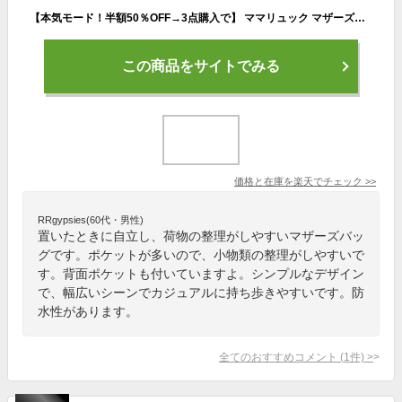
【本気モード！半額50％OFF→3点購入で】 ママリュック マザーズバッグ 親子 ポケット多い ママバッグ 部活 マザーズリュック 大容量 卒業式 撥水リュック サブバッグ バッグ 自立 防水 背面ポケット リュック 通勤 メンズ 遠足 軽い 軽量 リュックサック
この商品をサイトでみる
価格と在庫を
楽天
でチェック
>>
RRgypsies(60代・男性)
置いたときに自立し、荷物の整理がしやすいマザーズバッ
グです。ポケットが多いので、小物類の整理がしやすいで
す。背面ポケットも付いていますよ。シンプルなデザイン
で、幅広いシーンでカジュアルに持ち歩きやすいです。防
水性があります。
全てのおすすめコメント
(
1
件)
>