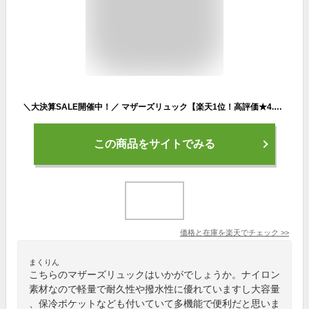
＼大決算SALE開催中！／ マザーズリュック【楽天1位！高評価★4.59】マザーズバッグ リュック 大容量 撥水 軽量 ママ バッグ 保冷ポケット 哺乳瓶 背面ポケット ナイロン マザーズバック ベビーカーフック レディース 多機能 ラッピング 送料無料 アンコール Annekor
この商品をサイトでみる
価格と在庫を
楽天
でチェック
>>
まくりん
こちらのマザーズリュックはいかがでしょうか。ナイロン
素材なので軽量で耐久性や撥水性に優れていますし大容量
、保冷ポケットなども付いていて多機能で便利だと思いま