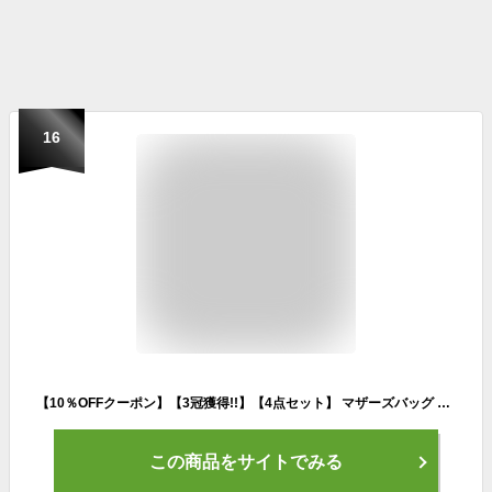
16
【10％OFFクーポン】【3冠獲得!!】【4点セット】 マザーズバッグ リュック マザーズリュック レディース おしゃれ 背面ポケット 大容量 軽量 ママバッグ 撥水 バックパック 黒 ブラック 出産祝い 出産 準備 お祝い プレゼントマザーズバック オシャレ 多機能 人気
この商品をサイトでみる