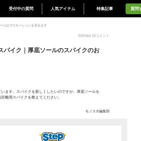
受付中の質問
人気アイテム
特集記事
質問
ージはプロモーションを含みます
626
View
10
コメント
スパイク｜厚底ソールのスパイクのお
ています。スパイクを新しくしたいのですが、厚底ソールを
短距離用スパイクを教えてください。
モノスポ編集部