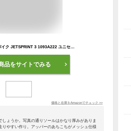
[アシックス] 陸上スパイク JETSPRINT 3 1093A222 ユニセックス 750(セーフティイエロー/ブラック) 27.5 cm 2E
商品をサイトでみる
価格と在庫を
Amazon
でチェック
>>
でしょうか。写真の通りソールはかなり厚みがありま
走りやすい作り。アッパーのあちこちがメッシュ仕様