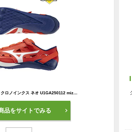
ミズノ 陸上 スパイク クロノインクス ネオ U1GA250112 mizuno CHRONO INX NEO 【メンズ】 【レディース】 専用スパイク 25SS cat-tf
商品をサイトでみる