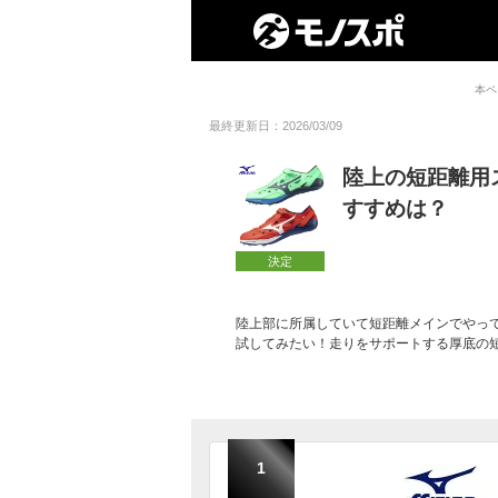
本ペ
最終更新日：2026/03/09
陸上の短距離用
すすめは？
決定
陸上部に所属していて短距離メインでやっ
試してみたい！走りをサポートする厚底の
1