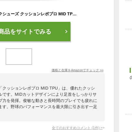
[ミズノ] 野球 スパイクシューズ クッションレボプロ MID TPU 28.0 ホワイト×ブルー
商品をサイトでみる
価格と在庫を
Amazon
でチェック
>>
クッションレボプロ MID TPU」は、優れたクッシ
ルです。MIDカットデザインにより足首をしっかりサ
ップ力を発揮。俊敏な動きと長時間のプレイでも疲れに
ます。野球のパフォーマンスを最大限に引き出す一足
全てのおすすめコメント
(
1
件)
>