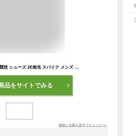
送料無料 ミズノ 陸上競技 シューズ 2E相当 スパイク メンズ ユニセックス mizuno クロノインクスNEO 短距離 固定式 オールウェザートラック専用 厚底モデル 高反発 ブランド スポーツシューズ くつ/U1GA2501
商品をサイトでみる
価格と在庫を
楽天
でチェック
>>