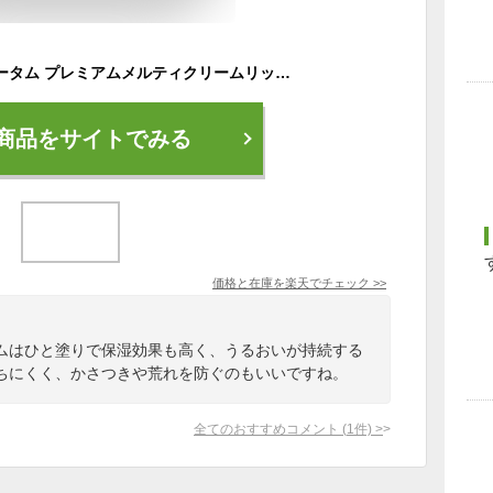
ロート製薬 メンソレータム プレミアムメルティクリームリップ 無香料 (2.4g) SPF26 PA+++ リップクリーム
商品をサイトでみる
価格と在庫を
楽天
でチェック
>>
ムはひと塗りで保湿効果も高く、うるおいが持続する
ちにくく、かさつきや荒れを防ぐのもいいですね。
全てのおすすめコメント
(
1
件)
>