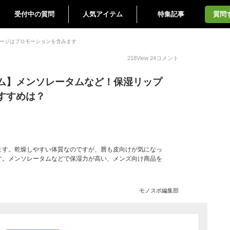
受付中の質問
人気アイテム
特集記事
質問
ージはプロモーションを含みます
218
View
24
コメント
ム】メンソレータムなど！保湿リップ
すすめは？
ます。乾燥しやすい体質なのですが、唇も皮向けが気になっ
す。メンソレータムなどで保湿力が高い、メンズ向け商品を
モノスポ編集部