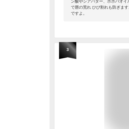
ン酸やシアバター、ホホバオイ
で唇の荒れ ひび割れも防ぎま
ですよ。
3