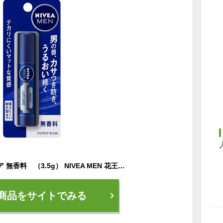
ニベアメン リップケア 無香料 （3.5g） NIVEA MEN 花王 KAO [nivea men 男性化粧品 メンズコスメ 男のリップケア リップクリーム ニベアメン]
商品をサイトでみる