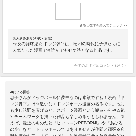
価格と在庫を
楽天
でチェック
>>
あみあみあみ(40代・女性)
☆炎の闘球児☆ ドッジ弾平は、昭和の時代に子供たちに
人気だった漫画で今読んでも心が熱くなる作品です。
全てのおすすめコメント
(
1
件)
>
AIによる回答
息子さんがドッジボールに夢中なのは素敵ですね！漫画『ド
ッジ弾平』は間違いなくドッジボール漫画の名作です。他に
も少し視野を広げると、スポーツ漫画という観点からやる気
やチームワークを描いた作品も楽しめるかもしれません。例
えば、最近のものだと『ヒットマンREBORN!』や『あひる
の空』など、ドッジボールではありませんが仲間と頑張る姿
勢が描かれています。ただし、対象年齢に合った漫画かどう