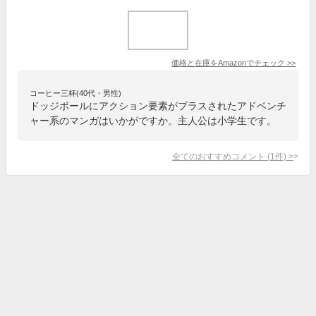
価格と在庫を
Amazon
でチェック
>>
コーヒー三杯(40代・男性)
ドッジボールにアクション要素がプラスされたアドベンチ
ャー系のマンガはいかがですか。主人公は小学生です。
全てのおすすめコメント
(
1
件)
>