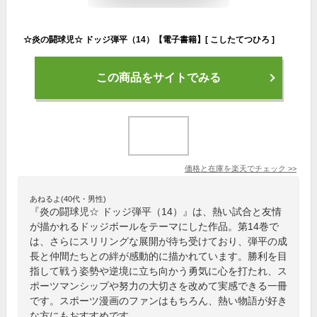
☆炎の闘球児☆ ドッジ弾平（14）【電子書籍】[ こしたてつひろ ]
この商品をサイトでみる
価格と在庫を
楽天
でチェック
>>
あねるよ(40代・男性)
『炎の闘球児☆ ドッジ弾平（14）』は、熱い試合と友情
が描かれるドッジボールをテーマにした作品。第14巻で
は、さらにスリリングな展開が待ち受けており、弾平の成
長と仲間たちとの絆が感動的に描かれています。勝利を目
指して戦う姿勢や逆境に立ち向かう勇気に心を打たれ、ス
ポーツマンシップや努力の大切さを改めて実感できる一冊
です。スポーツ漫画のファンはもちろん、熱い物語が好き
な方にもおすすめです。