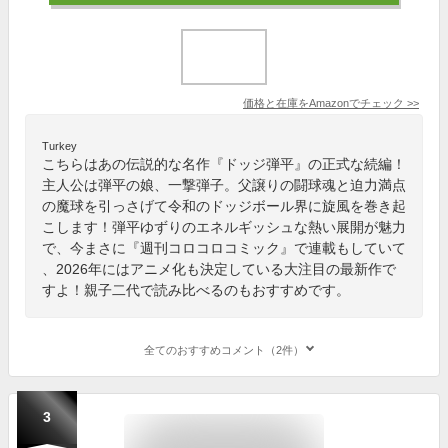
価格と在庫を
Amazon
でチェック
>>
Turkey
こちらはあの伝説的な名作『ドッジ弾平』の正式な続編！
主人公は弾平の娘、一撃弾子。父譲りの闘球魂と迫力満点
の魔球を引っさげて令和のドッジボール界に旋風を巻き起
こします！弾平ゆずりのエネルギッシュな熱い展開が魅力
で、今まさに『週刊コロコロコミック』で連載もしていて
、2026年にはアニメ化も決定している大注目の最新作で
すよ！親子二代で読み比べるのもおすすめです。
全てのおすすめコメント（2件）
3