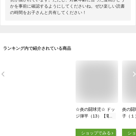
かを事前に確認するようにしてくださいね。ぜひ楽しい読書
の時間をお子さんと共有してください！
ランキング内で紹介されている商品
☆炎の闘球児☆ ドッ
炎の闘
ジ弾平（13）【電子
子（１
書籍】[ こしたてつ
虫コミ
ひろ ]
ショップでみる
ショ