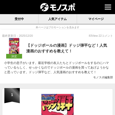
受付中
人気アイテム
マイページ
本ページはプロモーションを含みます
最終更新日：2025/12/20
83
View
22
コメント
【ドッジボールの漫画】ドッジ弾平など！人気
漫画のおすすめを教えて！
決定
小学生の息子がいます。最近学校の友人たちとドッジボールをするのにハマ
っているらしく、せっかくなのでドッジボールの漫画を買ってあげようかな
と思っています。ドッジ弾平など、人気漫画のおすすめを教えて！
モノスポ編集部
1