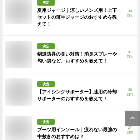
決定
夏用ジャージ｜涼しいメンズ用！上下
30
回答
セットの薄手ジャージのおすすめを教
えて！
決定
41
剣道防具の臭い対策！消臭スプレーや
回答
匂い袋など、おすすめを教えて！
決定
20
【アイシングサポーター】膝用の冷却
回答
サポーターのおすすめを教えて！
決定
27
ブーツ用インソール｜疲れない最強の
回答
中敷きのおすすめは？