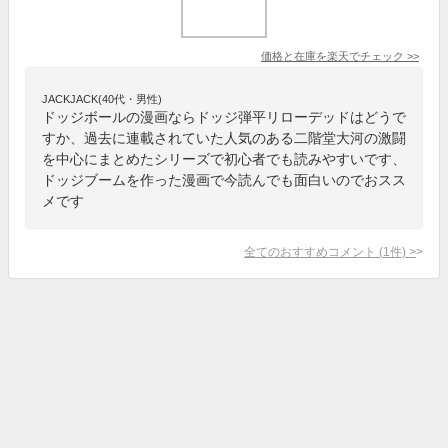
価格と在庫を
楽天
でチェック
>>
JACKJACK(40代・男性)
ドッジボールの漫画ならドッジ弾平リローデッドはどうで
すか、過去に連載されていた人気のある二階堂大河の激闘
を中心にまとめたシリーズで初心者でも読みやすいです、
ドッジブームを作った漫画で今読んでも面白いのでおスス
メです
全てのおすすめコメント
(
1
件)
>