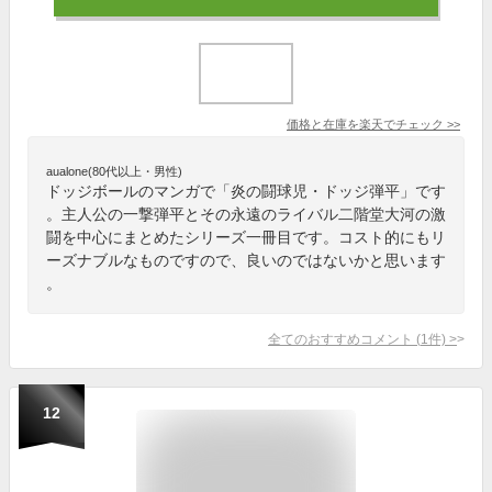
価格と在庫を
楽天
でチェック
>>
aualone(80代以上・男性)
ドッジボールのマンガで「炎の闘球児・ドッジ弾平」です
。主人公の一撃弾平とその永遠のライバル二階堂大河の激
闘を中心にまとめたシリーズ一冊目です。コスト的にもリ
ーズナブルなものですので、良いのではないかと思います
。
全てのおすすめコメント
(
1
件)
>
12