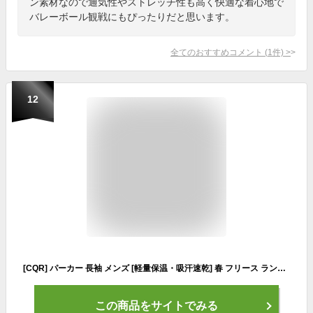
ン素材なので通気性やストレッチ性も高く快適な着心地で
バレーボール観戦にもぴったりだと思います。
全てのおすすめコメント
(
1
件)
>
12
[CQR] パーカー 長袖 メンズ [軽量保温・吸汗速乾] 春 フリース ランニング スポーツ トレーニング 登山 キャンプ 釣り 迷彩 僞裝 サバゲー トレーナー プルオーバー カジュアル スウェット フーディー ポケット・フード付き 裏起毛 HOH352-OLV_L
この商品をサイトでみる