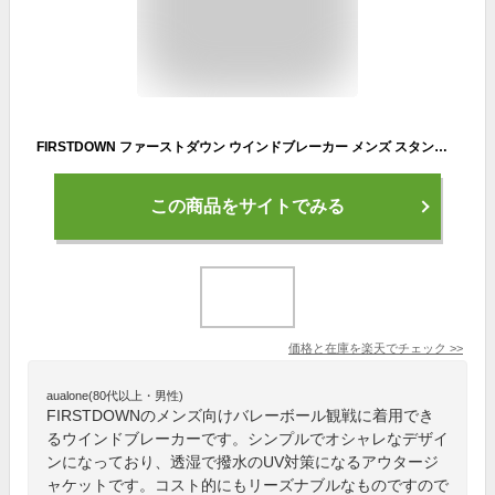
FIRSTDOWN ファーストダウン ウインドブレーカー メンズ スタンド ナイロンジャケット アウトドア ブランド 撥水 透湿 防花粉 UV対策【2B0344】 送料無料 通販A3
この商品をサイトでみる
価格と在庫を
楽天
でチェック
>>
aualone(80代以上・男性)
FIRSTDOWNのメンズ向けバレーボール観戦に着用でき
るウインドブレーカーです。シンプルでオシャレなデザイ
ンになっており、透湿で撥水のUV対策になるアウタージ
ャケットです。コスト的にもリーズナブルなものですので