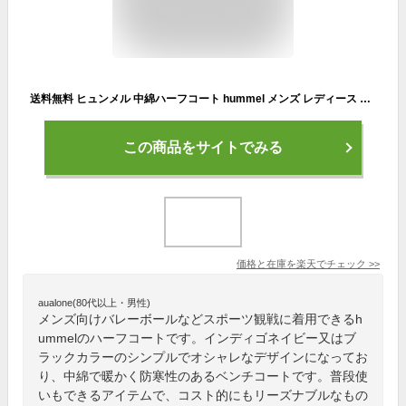
送料無料 ヒュンメル 中綿ハーフコート hummel メンズ レディース キッズ ジュニア 子供 アウター フード付き ベンチコート 防寒対策 スポーツ観戦 HAW8106
この商品をサイトでみる
価格と在庫を
楽天
でチェック
>>
aualone(80代以上・男性)
メンズ向けバレーボールなどスポーツ観戦に着用できるh
ummelのハーフコートです。インディゴネイビー又はブ
ラックカラーのシンプルでオシャレなデザインになってお
り、中綿で暖かく防寒性のあるベンチコートです。普段使
いもできるアイテムで、コスト的にもリーズナブルなもの