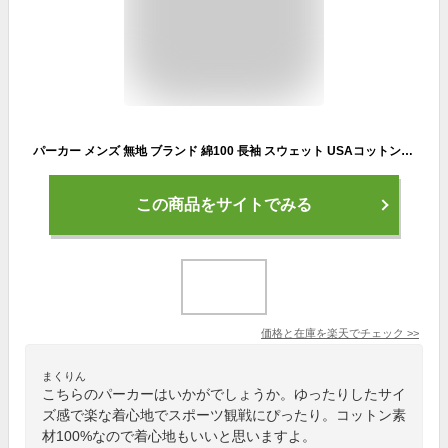
パーカー メンズ 無地 ブランド 綿100 長袖 スウェット USAコットン 綿100% 前開き zip カジュアル フルジップパーカー ゆったり 春 夏 秋 裏毛 ディスカス DISCUS スエット レディース ユニセックス 黒 ネイビー グレー M L LL XL
この商品をサイトでみる
価格と在庫を
楽天
でチェック
>>
まくりん
こちらのパーカーはいかがでしょうか。ゆったりしたサイ
ズ感で楽な着心地でスポーツ観戦にぴったり。コットン素
材100%なので着心地もいいと思いますよ。