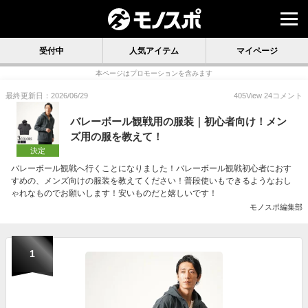
受付中
人気アイテム
マイページ
本ページはプロモーションを含みます
最終更新日：2026/06/29
405
View
24
コメント
バレーボール観戦用の服装｜初心者向け！メン
ズ用の服を教えて！
決定
バレーボール観戦へ行くことになりました！バレーボール観戦初心者におす
すめの、メンズ向けの服装を教えてください！普段使いもできるようなおし
ゃれなものでお願いします！安いものだと嬉しいです！
モノスポ編集部
1