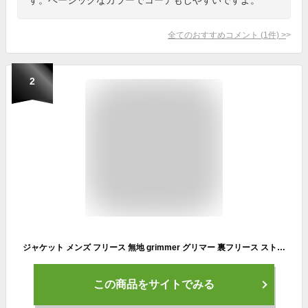
全てのおすすめコメント
(
1
件)
>
2
ジャケット メンズ フリース 無地 grimmer グリマー 裏フリース ストレッチジャケット 00236-FSC 男女兼用 ユニセックス 大きいサイズ 撥水 選挙 ジャンパー イベント お揃い 防風 防寒 文化祭 運動会 観戦 応援 チーム クラブ グループ スポーツ SS S M L LL 3L 4L 5L
この商品をサイトでみる