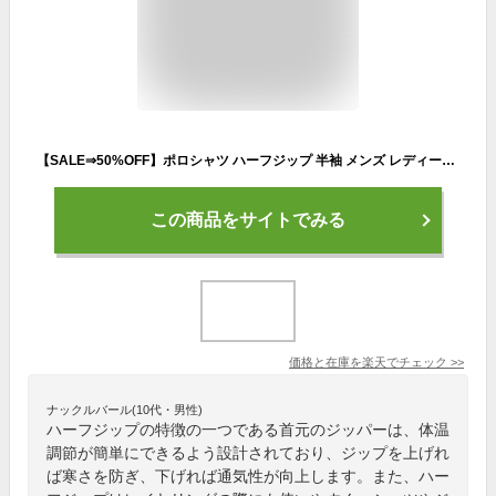
【SALE⇒50%OFF】ポロシャツ ハーフジップ 半袖 メンズ レディース COOL FEELING 冷感 ひんやり 清涼感 オーバーサイズ ビッグシルエット ゆったり ワイド 無地 袖ライン クレリック バイカラー ワンポイント ストレッチ シンプル カジュアル ストリート スポーティ 13368
この商品をサイトでみる
価格と在庫を
楽天
でチェック
>>
ナックルバール(10代・男性)
ハーフジップの特徴の一つである首元のジッパーは、体温
調節が簡単にできるよう設計されており、ジップを上げれ
ば寒さを防ぎ、下げれば通気性が向上します。また、ハー