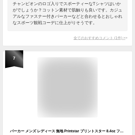
チャンピオンのロゴ入りでスポーティーなTシャツはいか
がでしょうか？コットン素材で肌触りも良いです。カジュ
アルなファスナー付きパーカーなどと合わせるとおしゃれ
なスポーツ観戦コーデに仕上がりそうです。
全てのおすすめコメント
(
1
件)
>
7
パーカー メンズ レディース 無地 Printstar プリントスター 8.4oz フーデッドライトパーカー 00216-MLH 上 トップス 送料無料 男女兼用 キッズ 大きいサイズ ホワイト 白 ブラック 黒 ネイビー 青 ブルー 緑 グレー 裏毛 裏パイル カラバリ豊富 シンプル 100cm-2XL