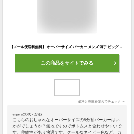
【メール便送料無料】 オーバーサイズ パーカー メンズ 薄手 ビッグシルエット ビッグパーカー プルオーバー 半袖パーカー 5分袖 6分袖 半袖 無地 黒 ブラック グレー ブルー ネイビー ワイン グリーン 大きいサイズ 夏 夏服 夏物 メンズファッション マイノリティ minority
この商品をサイトでみる
価格と在庫を
楽天
でチェック
>>
enperu(30代・女性)
こちらのおしゃれなオーバーサイズの5分袖パーカーはい
かがでしょうか？無地ですのでボトムスと合わせやすいで
す。伸縮性があり快適です。クールなネイビー色など、カ