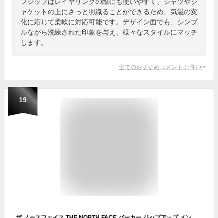
フジップはレイヤリングの際にも使いやすく、シャツやジ
ャケットの上にさっと羽織ることができるため、気温の変
化に応じて柔軟に対応可能です。デザイン面でも、シンプ
ルながら洗練された印象を与え、様々なスタイルにマッチ
します。
全てのおすすめコメント
(
1
件)
>
19
ザ ノースフェイス THE NORTH FACE パーカー ジップアップ メンズ 24SS スクエア ロゴ ジップ フーディ ( 24SS Square Logo Zip Hoodie 2024春夏 ジップパーカー フード スウェット トップス NT12335 ザ・ノース・フェイス THE・NORTHFACE ノースフェース 国内正規 )