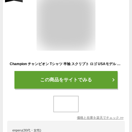
Champion チャンピオン Tシャツ 半袖 スクリプト ロゴ USAモデル Y067941 Y07718 メンズ レディース 男女兼用 ホワイト ブラック グレー ネイビー 大きいサイズ ブランド 春 夏 秋 カジュアル アメカジ シンプル ダンス ストリート スポーツ プレゼント ギフト
この商品をサイトでみる
価格と在庫を
楽天
でチェック
>>
enperu(30代・女性)