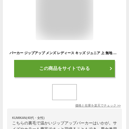
パーカー ジップアップ メンズ レディース キッズ ジュニア 上 無地 大きいサイズ ユナイテッドアスレ(United Athle) 裏毛 裏パイル 10オンス 521301 521302
この商品をサイトでみる
価格と在庫を
楽天
でチェック
>>
KUMIKAN(40代・女性)
こちらの裏毛で温かいジップアップパーカーはいかが。サ
イズやカラーも豊富でさっと羽織ることもでき、男女兼用