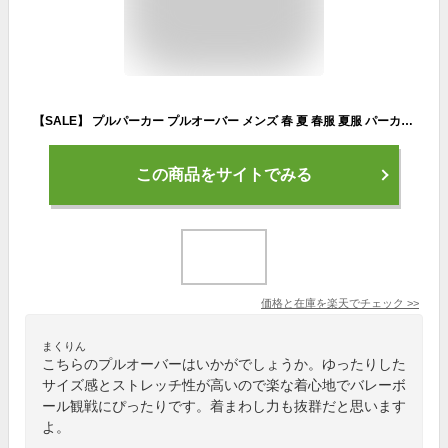
【SALE】 プルパーカー プルオーバー メンズ 春 夏 春服 夏服 パーカー ハーフスリーブ 半袖 5分袖 ポンチ ビッグシルエット オーバーサイズ ドロップショルダー ストレッチ M L XL 【返品交換不可】
この商品をサイトでみる
価格と在庫を
楽天
でチェック
>>
まくりん
こちらのプルオーバーはいかがでしょうか。ゆったりした
サイズ感とストレッチ性が高いので楽な着心地でバレーボ
ール観戦にぴったりです。着まわし力も抜群だと思います
よ。