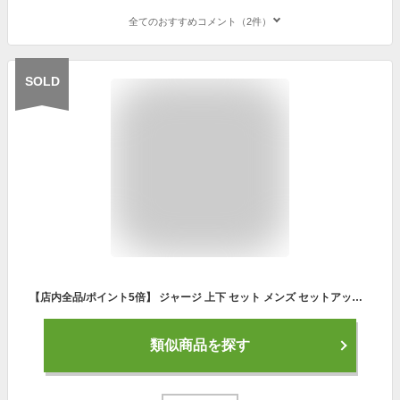
全てのおすすめコメント（2件）
SOLD
【店内全品/ポイント5倍】 ジャージ 上下 セット メンズ セットアップ (2717/19B)【 吸汗速乾 】 スポーツウェア ランニングウェア トレーニングウェア 上下組 上下セット 長袖 パーカー ジャージパンツ レディース 男女兼用 秋 冬
類似商品を探す