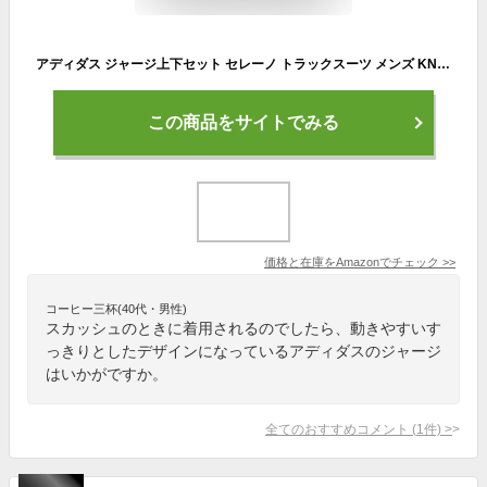
アディダス ジャージ上下セット セレーノ トラックスーツ メンズ KNA81 Top : ブラック Bottom : ブラック (IR7843) L
この商品をサイトでみる
価格と在庫を
Amazon
でチェック
>>
コーヒー三杯(40代・男性)
スカッシュのときに着用されるのでしたら、動きやすいす
っきりとしたデザインになっているアディダスのジャージ
はいかがですか。
全てのおすすめコメント
(
1
件)
>