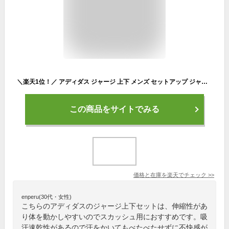
＼楽天1位！／ アディダス ジャージ 上下 メンズ セットアップ ジャージ上下 マストハブ スリーストライプス フルジップ 吸汗 速乾 トラックスーツ ブランド adidas JZR00 新作 上下セット 大きいサイズ 有 スポーツウェア トレーニングウェア スポーツ おしゃれ
この商品をサイトでみる
価格と在庫を
楽天
でチェック
>>
enperu(30代・女性)
こちらのアディダスのジャージ上下セットは、伸縮性があ
り体を動かしやすいのでスカッシュ用におすすめです。吸
汗速乾性があるので汗をかいてもべたべたせずに不快感が