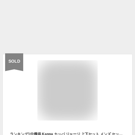
SOLD
ランキング1位獲得 Kappa カッパ ジャージ 上下セット メンズ セットアップ 長袖 ゆったり 大きいサイズ M〜3L スポーツウェア トレーニングウェア ランニング 散歩 春夏秋冬対応 速乾 ドライ素材 30代 40代 50代向け おしゃれ 別注モデル ブランドウェア 最強配送 RSL