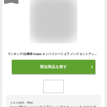
ランキング1位獲得 kappa カッパ ジャージ 上下 メンズ セットアップ ジヤージ 下 スポーツウェア ランニングウェア トレーニングウェア ブランド おしゃれ トップス パンツ 長袖 大きいサイズ ゆったり かっこいい 散歩 別注 M L LL XL 2L 3L 春 夏 秋 冬 最強配送 RSL
類似商品を探す
クロス(50代・男性)
kappa製のジャージの上下セットでスカッシュなどのスポ