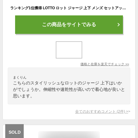
ランキング1位獲得 LOTTO ロット ジャージ 上下 メンズ セットアップ スポーツウェア トレーニングウェア ブランド おしゃれ トップス パンツ 長袖 大きいサイズ ゆったり かっこいい ランニングウェア 散歩 別注 M L LL XL 2L 3L 春 夏 秋 冬 最強配送 RSL
この商品をサイトでみる
価格と在庫を
楽天
でチェック
>>
まくりん
こちらのスタイリッシュなロットのジャージ 上下はいか
がでしょうか。伸縮性や速乾性が高いので着心地が良いと
思います。
全てのおすすめコメント
(
2
件)
>
SOLD