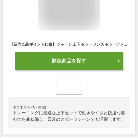
【店内全品/ポイント10倍】 ジャージ 上下 セット メンズ セットアップ (2717/19A)【 吸汗速乾 】 スポーツウェア ランニングウェア トレーニングウェア 上下組 上下セット 長袖 パーカー ジャージパンツ レディース 男女兼用 秋 冬
類似商品を探す
ネコネコ(40代・男性)
トレーニングに最適な上下セットで動きやすさと快適な着
心地を兼ね備え、日常のスポーツシーンでも活躍します。