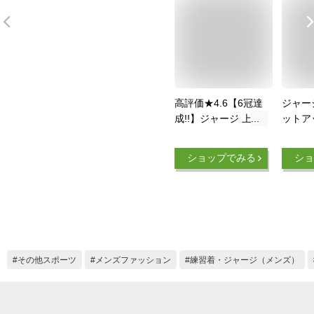
高評価★4.6【6冠達
ジャー
成!!】ジャージ 上下
ットア
メンズ セットアップ
スウェ
スウェット 春秋 長
乾 上
ショップでみる
ショ
袖 部屋着 スポーツ
スポー
ウェア ジム ランニ
カー 
ングウェア トレーニ
冬 人気
ング M～3XL [日本企
業企画]【着心地抜
群】【最大クーポン
500円】【正規品】
その他スポーツ
メンズファッション
練習着・ジャージ（メンズ）
【お試し返品可能】