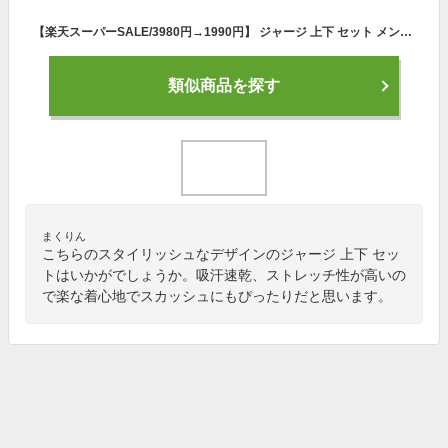
【楽天スーパーSALE/3980円→1990円】 ジャージ 上下 セット メンズ セットアップ (2094A03)【 吸汗速乾 ストレッチ 】 スポーツウェア ランニングウェア トレーニングウェア 上下組 上下セット 長袖 パーカー ジャージパンツ レディース 男女兼用 春 夏
類似商品を探す
まくりん
こちらのスタイリッシュなデザインのジャージ 上下 セッ
トはいかがでしょうか。吸汗速乾、ストレッチ性が高いの
で楽な着心地でスカッシュにもぴったりだと思います。