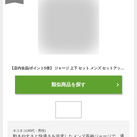
【店内全品/ポイント5倍】 ジャージ 上下 セット メンズ セットアップ (2720/19A)【 吸汗速乾 】 スポーツウェア ランニングウェア トレーニングウェア 上下組 上下セット 長袖 パーカー ジャージパンツ レディース 男女兼用 秋 冬
類似商品を探す
ネコネコ(40代・男性)
動きやすさと快適さを追求したメンズ長袖ジャージで、通