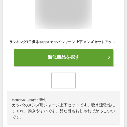
ランキング1位獲得 kappa カッパ ジャージ 上下 メンズ セットアップ ジヤージ 下 スポーツウェア ランニングウェア トレーニングウェア ブランド おしゃれ トップス パンツ 長袖 大きいサイズ ゆったり かっこいい 散歩 別注 M L LL XL 2L 3L 春 夏 秋 冬 最強配送 RSL
類似商品を探す
memory512(50代・男性)
カッパのメンズ用ジャージ上下セットです。吸水速乾性に
すぐれ、動きやすいです。見た目もおしゃれでかっこいい
です。