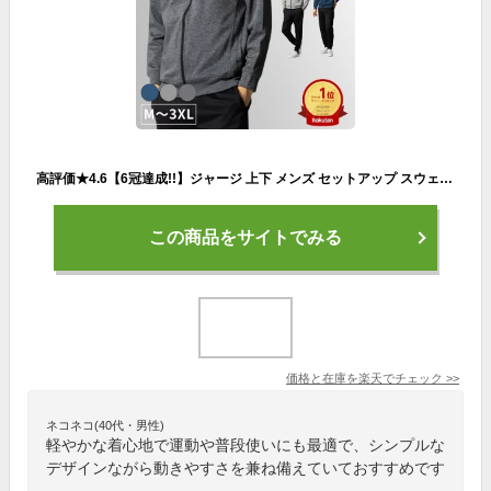
高評価★4.6【6冠達成!!】ジャージ 上下 メンズ セットアップ スウェット 春秋 長袖 部屋着 スポーツウェア ジム ランニングウェア トレーニング M～3XL [日本企業企画]【着心地抜群】【最大クーポン500円】【正規品】【お試し返品可能】
この商品をサイトでみる
価格と在庫を
楽天
でチェック
>>
ネコネコ(40代・男性)
軽やかな着心地で運動や普段使いにも最適で、シンプルな
デザインながら動きやすさを兼ね備えていておすすめです
。