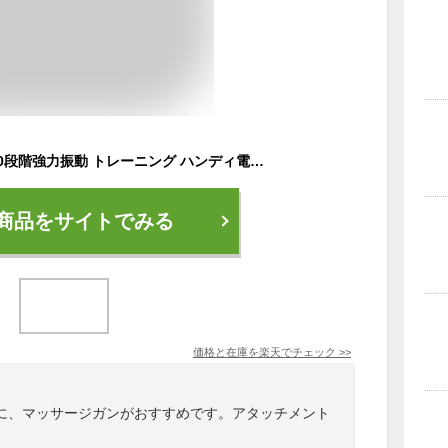
筋膜 リリース ガン 20段階強力振動 トレーニング ハンディ電動 ハンディガン 6種類ヘッド 収納ケース付き 静音 ストレッチ 肩 首 腰 背中【医療用 肩こり 首こり 解消グッズ マッサージ器 マッサージガン ではありません】母の日 プレゼント ギフト
商品をサイトでみる
価格と在庫を
楽天
でチェック
>>
に、マッサージガンがおすすめです。アタッチメント