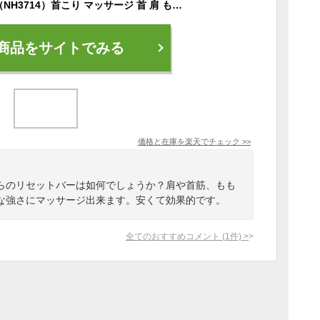
リセットバー NECK（NH3714）首こり マッサージ 首 肩 もも ツボ押し ツボ押し棒 首こり解消グッズ ツボ押しグッズ マッサージ棒 家庭用 こりほぐし 健康器具 肩コリ 肩こり 太もも 首コリ マッサージ器（羽立工業）
商品をサイトでみる
価格と在庫を
楽天
でチェック
>>
らのリセットバーは如何でしょうか？肩や首筋、もも
な強さにマッサージ出来ます。安くて効果的です。
全てのおすすめコメント
(
1
件)
>