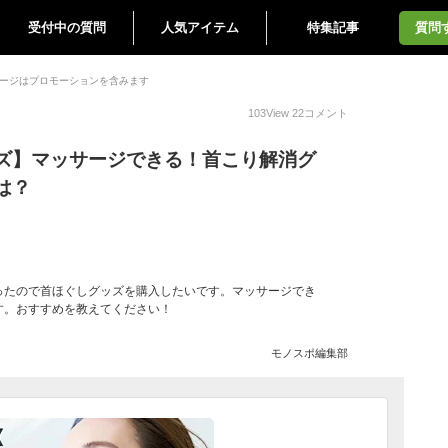
受付中の質問
人気アイテム
特集記事
質問
ージはプロモーションを含みます
103
View
22
コメント
ズ】マッサージできる！首こり解消グ
は？
ったので首ほぐしグッズを購入したいです。マッサージでき
す。おすすめを教えてください！
モノスポ編集部