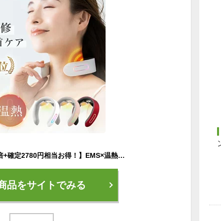
【5/23-9:59までP20倍+確定2780円相当お得！】EMS×温熱で首ケア NIPLUX NECK RELAX ニップラックス ネックリラックス 健康 グッズ 首 EMS プレゼント 女性 男性 実用的※ 医療用 首こり 解消グッズ マッサージ ネックマッサージャー マッサージ器 ではありません
商品をサイトでみる