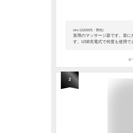
strv.122(50代・男性)
首用のマッサージ器です。首に
す。USB充電式で何度も使用
全
2