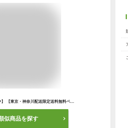
【指定商品大幅値下中】 【東京・神奈川配送限定送料無料ページ】自転車 27インチ LEDオートライト 完成品 シティサイクル ママチャリ おしゃれ シマノ製6段変速 低床フレーム voldy.collection VO-CTV276HD-B
類似商品を探す