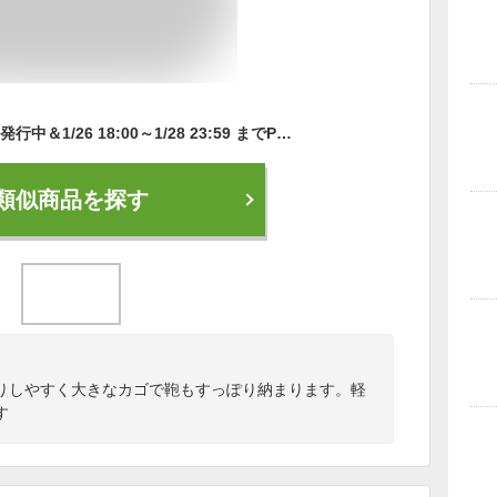
【500円引きクーポン発行中＆1/26 18:00～1/28 23:59 までP2倍】ママチャリ 26インチ 自転車 配送先一都三県一部地域限定送料無料 100%組立 ママチャリ シルバー すそ ギアなし 自転車 鍵付き 通学 変速なし シティサイクル 本体 荷台付き おしゃれ 安い 260suso
類似商品を探す
りしやすく大きなカゴで鞄もすっぽり納まります。軽
す