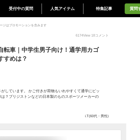
受付中の質問
人気アイテム
特集記事
質問
ージはプロモーションを含みます
6174
View
18
コメント
自転車｜中学生男子向け！通学用カゴ
すすめは？
さがしています。 かご付きが荷物もいれやすくて通学にピッ
車は？ブリジストンなどの日本製のものスポーツメーカーの
i.T(60代・男性)