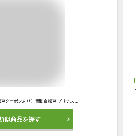
【10-15日 一部の自転車クーポンあり】電動自転車 ブリヂストン アルベルトe L型 27インチ 2022モデル おしゃれ おすすめ 人気 通勤通学 お買い物 パンクしにくい AL7B42【通常3~5営業日で出荷】
類似商品を探す