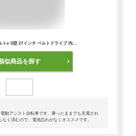
ブリヂストン アルベルトe S型 27インチ ベルトドライブ 内装5段変速付 AS7B41 2021年モデル 通学自転車 通勤用自転車 電動アシスト自転車 乗ったまま充電機能付き
類似商品を探す
、電動アシスト自転車です。乗ったままでも充電され
もなく済むので、電池忘れがなくオススメです。