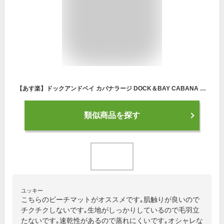
【あす楽】ドックアンドベイ カバナラージ DOCK＆BAY CABANA LARGE [バスタオル 大判 大きい レジャーシート マイクロファイバー 吸水 速乾 ビーチマット 海 プール タオル ヨガ ジム ヨガマット 海水浴 ビーチタオル ラグ タオルケット アウトドア パレオ 1人用 ]
類似商品を探す
ユッキー
こちらのビーチマットがオススメです｡肌触りが良いので
チクチクしないです｡生地がしっかりしているので毛羽立
たないです｡速乾性があるので蒸れにくいです｡オシャレな