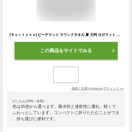
[Ｒｏｒｔｙｎｏ] ビーチマット ラウンドタオル 夏 大判 ヨガマット おしゃれ 砂 厚手 超吸水 多用途 インテリア 150x150cm カラー30
この商品をサイトでみる
価格と在庫を
Amazon
でチェック
>>
けこたん(70代・女性)
色は35色から選べます。吸水性と速乾性に優れ、軽くて
ふわっとしています。コンパクトに折りたたむことができ
、持ち運びに便利です。