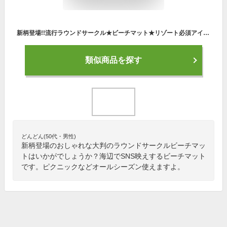
新柄登場!!流行ラウンドサークル★ビーチマット★リゾート必須アイテム★フォトブース★ヨガマット・パレオとしても♪大判ストール【RCP】【インテリア レジャーシート 円形 薄手 大判 ピクニック インスタ ラウンドタオル おしゃれ かわいい】
類似商品を探す
どんどん(50代・男性)
新柄登場のおしゃれな大判のラウンドサークルビーチマッ
トはいかがでしょうか？海辺でSNS映えするビーチマット
です。ピクニックなどオールシーズン使えますよ。