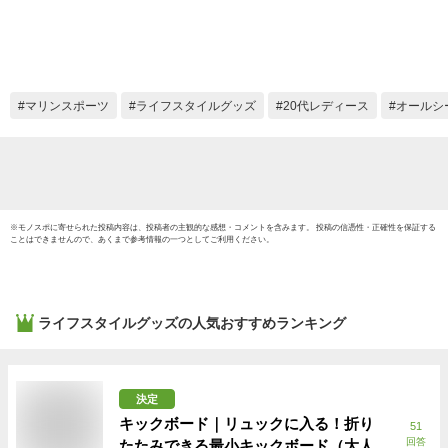
160cm 丸い おしゃ
れ round-t01
マリンスポーツ
ライフスタイルグッズ
20代レディース
オールシ
※
モノスポ
に寄せられた投稿内容は、投稿者の主観的な感想・コメントを含みます。 投稿の信憑性・正確性を保証する
ことはできませんので、あくまで参考情報の一つとしてご利用ください。
ライフスタイルグッズ
の人気おすすめランキング
決定
キックボード｜リュックに入る！折り
51
回答
たたみできる最小キックボード（大人