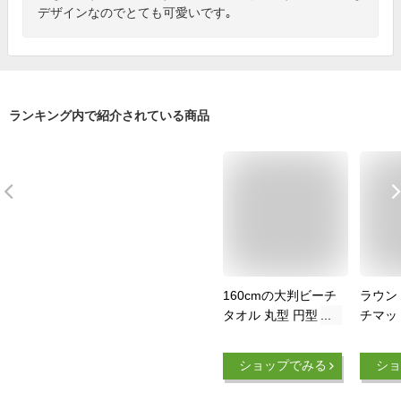
デザインなのでとても可愛いです｡
ランキング内で紹介されている商品
160cmの大判ビーチ
ラウン
タオル 丸型 円型 大
チマッ
判 タオル ビーチマ
ル バ
ット バスタオル ソ
大判 直
ショップでみる
ショ
ファ ブランケット
全3種類
ラグ マルチカバー
マルチ