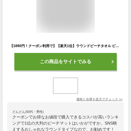
【1890円！クーポン利用で】【楽天1位】ラウンドビーチタオル ビーチタオル 円形 大判 150cm×150cm 丸 円 アウトドア 海 海水浴 ピクニック レジャーシート ビーチマット ラウンドタオル ビーチ タオル インテリア ラグ ヨガ マット マルチカバー [郵3]^bm1252^
この商品をサイトでみる
価格と在庫を
楽天
でチェック
>>
どんどん(50代・男性)
クーポンでお得なお値段で購入できるコスパが高いランキ
ングで1位の大判のビーチマットはいかがですか。SNS映
えするおしゃれなラウンドタイプなので、お勧めです！