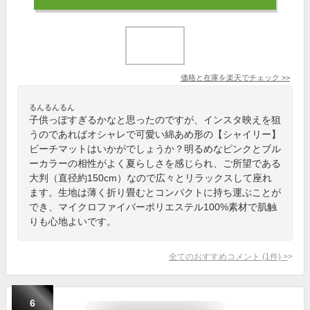
価格と在庫を
楽天
でチェック
>>
るんるんるん
子供っぽすぎるかなと思ったのですが、インスタ映えを狙
うのであればオシャレで可愛い綿あめ形の【シャイリー】
ビーチマットはいかがでしょうか？明るめなピンクとブル
ーカラーの相性がよく夏らしさを感じられ、ご所望である
大判（直径約150cm）なので広々とリラックスして座れ
ます。生地は薄く折り畳むとコンパクトに持ち運ぶことが
でき、マイクロファイバーポリエステル100%素材で肌触
りも心地よいです。
全てのおすすめコメント
(
1
件)
>
6