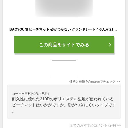
BAOYOUNI ビーチマット 砂がつかない グランドシート 4-6人用 210*200cm レジャーシート 防水 キャンプ ビーチ アウトドア ピクニック大判 超軽量 ペグ付き 収納袋付き (オレンジ)
この商品をサイトでみる
価格と在庫を
Amazon
でチェック
>>
コーヒー三杯(40代・男性)
耐久性に優れた210Dのポリエステル生地が使われている
ビーチマットはいかがですか。砂がつきにくいタイプです
。
全てのおすすめコメント
(
2
件)
>