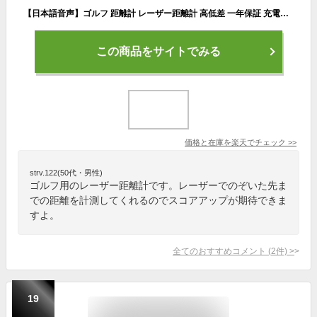
【日本語音声】ゴルフ 距離計 レーザー距離計 高低差 一年保証 充電式 手ブレ補正 手振れ 自動ロック ゴルフ距離測定器 NP ゴルフ用品 レーザー距離測定器 ハードケース コンパクト 新ルール対応 1094yd 精度±0.5m
この商品をサイトでみる
価格と在庫を
楽天
でチェック
>>
strv.122(50代・男性)
ゴルフ用のレーザー距離計です。レーザーでのぞいた先ま
での距離を計測してくれるのでスコアアップが期待できま
すよ。
全てのおすすめコメント
(
2
件)
>
19