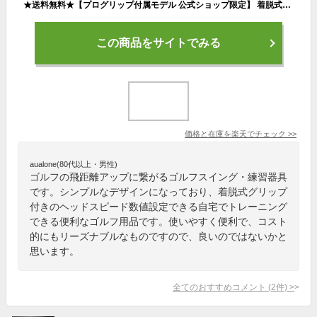
★送料無料★【プログリップ付属モデル 公式ショップ限定】 着脱式モデルグリップ付 ヘッドスピード数値設定 飛距離アップ | ゴルフスイング 練習器具 ドライバー 室内 アプローチ スイング練習 ゴルフ用品 素振り棒 アイアン 練習 ウェッジ ゴルフ 素振り トレーニング
この商品をサイトでみる
価格と在庫を
楽天
でチェック
>>
aualone(80代以上・男性)
ゴルフの飛距離アップに繋がるゴルフスイング・練習器具
です。シンプルなデザインになっており、着脱式グリップ
付きのヘッドスピード数値設定できる自宅でトレーニング
できる便利なゴルフ用品です。使いやすく便利で、コスト
的にもリーズナブルなものですので、良いのではないかと
思います。
全てのおすすめコメント
(
2
件)
>