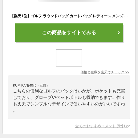
【楽天1位】ゴルフ ラウンドバッグ カートバッグ レディース メンズ トートバッグ 500mlペットボトル収納 鞄 かばん バッグ ラウンドバック 仕切り 収納 全3色 セルフプレー スポーツバッグ ゴルフ用品
この商品をサイトでみる
価格と在庫を
楽天
でチェック
>>
KUMIKAN(40代・女性)
こちらの便利なゴルフのバックはいかが。ポケットも充実
しており、グローブやペットボトルも収納できます。作り
も丈夫でシンプルなデザインで使いやすいのがいいですね
。
全てのおすすめコメント
(
9
件)
>