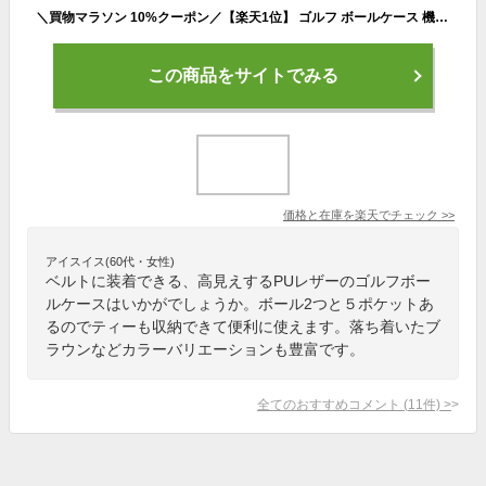
＼買物マラソン 10%クーポン／【楽天1位】 ゴルフ ボールケース 機能性にこだわるプレイヤーの ゴルフボールケース 2個入れ用 グリーンフォーク 付属 Zesty ボールポーチ ボールホルダー ティーケース ティー コンペ 景品 革 プレゼント ギフト 誕生日 父の日
この商品をサイトでみる
価格と在庫を
楽天
でチェック
>>
アイスイス(60代・女性)
ベルトに装着できる、高見えするPUレザーのゴルフボー
ルケースはいかがでしょうか。ボール2つと５ポケットあ
るのでティーも収納できて便利に使えます。落ち着いたブ
ラウンなどカラーバリエーションも豊富です。
全てのおすすめコメント
(
11
件)
>