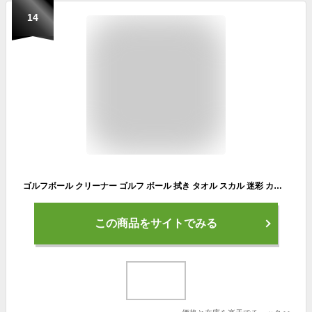
14
ゴルフボール クリーナー ゴルフ ボール 拭き タオル スカル 迷彩 カラビナ ワイヤー付き 便利 グッズ 2WAY クロス マイクロファイバー デザイン ボール クリーニング ゴルフ用品 小物 メンズ レディース おしゃれ プレゼント 父の日 母の日 クリスマス コンペ 景品
この商品をサイトでみる