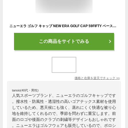
ニューエラ ゴルフ キャップ NEW ERA GOLF CAP 59FIFTY ベースボールキャップ メンズ レディース 帽子 黒 ベージュ ナイロン ゴアテックス 大きいサイズ ブランド 深め おしゃれ かっこいい 人気 春 夏 秋 冬 ニューエラー 正規品 ユニセックス 男女兼用 オールシーズン
この商品をサイトでみる
価格と在庫を
楽天
でチェック
>>
tansio(40代・男性)
人気スポーツブランド、ニューエラのゴルフキャップです
。撥水性・防風性・透湿性の高いゴアテックス素材を使用
しているため、悪天候にも強く、蒸れにくく快適な被り心
地を維持してくれるので、季節を問わずに重宝します。前
面のロゴや後面のクラブの刺繍等デザインもおしゃれです
。ニューエラはゴルフウェアも販売しているので、ポロシ