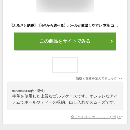
【ふるさと納税】【4色から選べる】ボールが取出しやすい 本革 ゴルフボールケース 父の日・退職祝い ゴルフ女子にも大人気 の 革製品【イニシャル名入れ対応】 [B-024005]
この商品をサイトでみる
価格と在庫を
楽天
でチェック
>>
hanahoku(40代・男性)
牛革を使用した上質なゴルフケースです。オシャレなアイ
テムでボールやティーの収納、出し入れがスムーズです。
全てのおすすめコメント
(
1
件)
>