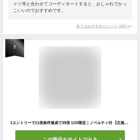
ャツ等と合わせてコーディネートすると、おしゃれでかっ
こいいのでおすすめです。
全てのおすすめコメント
(
1
件)
>
7
1エントリーで11倍条件達成で39倍 1/15限定｜ノベルティ付 【正規品1年保証】 アッソブ トートバッグ AS2OV GOLF EXCLUSIVE BALLISTIC NYLON MAGNET TOTE GOLF SERIES カートバッグ ラウンド バッグ ゴルフ A5 ラウンドバッグ ゴルフ用品 メンズ レディース 152207
この商品をサイトでみる