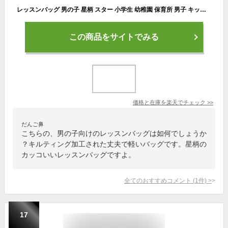
レッスンバッグ 男の子 星柄 スター 小学生 幼稚園 保育所 男子 キッズ ボーイズ 幼児 こども 入学 入園準備 バッグ 通学 通園 通塾 習い事 おけいこ ブラック カーキ キルティング加工 かっこいい 軽量 新学期 おけいこバッグ プレゼント
この商品をサイトでみる
価格と在庫を
楽天
でチェック
>>
だんご鼻
こちらの、男の子向けのレッスンバッグは如何でしょうか
？キルティング加工された丈夫で軽いバッグです。星柄の
カッコいいレッスンバッグですよ。
全てのおすすめコメント
(
1
件)
>
17