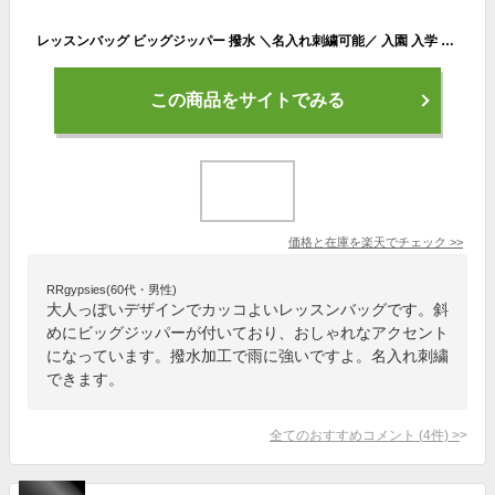
レッスンバッグ ビッグジッパー 撥水 ＼名入れ刺繍可能／ 入園 入学 トートバッグ 小学生 男の子 通学 通園 準備 グッズ 手提げバッグ 小学校 幼稚園 保育園 ドラコ ファースト ブランド DORACO 日本製 ギフト に 人気 list (plus)
この商品をサイトでみる
価格と在庫を
楽天
でチェック
>>
RRgypsies(60代・男性)
大人っぽいデザインでカッコよいレッスンバッグです。斜
めにビッグジッパーが付いており、おしゃれなアクセント
になっています。撥水加工で雨に強いですよ。名入れ刺繍
できます。
全てのおすすめコメント
(
4
件)
>