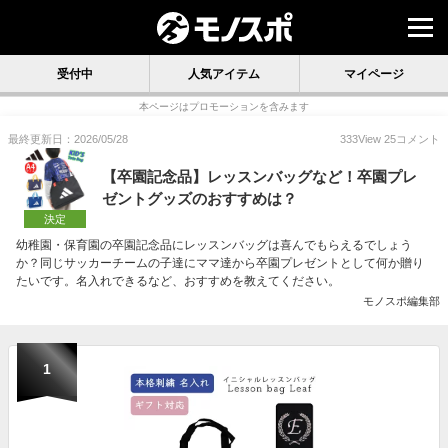
受付中
人気アイテム
マイページ
本ページはプロモーションを含みます
最終更新日：2026/05/28
333
View
25
コメント
【卒園記念品】レッスンバッグなど！卒園プレ
ゼントグッズのおすすめは？
決定
幼稚園・保育園の卒園記念品にレッスンバッグは喜んでもらえるでしょう
か？同じサッカーチームの子達にママ達から卒園プレゼントとして何か贈り
たいです。名入れできるなど、おすすめを教えてください。
モノスポ編集部
1