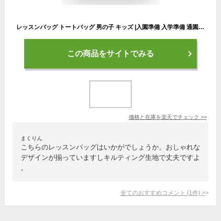
レッスンバッグ トートバッグ 男の子 キッズ |入園準備 入学準備 通園 通学 お受験 キルティング 手提げバッグ お稽古バッグ サブバッグ 子供 ピアノ レッスンバック おけいこバッグ 小学生 入学 入園グッズ 肩掛け 可愛い 幼稚園 入園
この商品をサイトでみる
価格と在庫を
楽天
でチェック
>>
まくりん
こちらのレッスンバッグはいかがでしょうか。おしゃれな
デザインが揃っていますしキルティング生地で丈夫ですよ
。
全てのおすすめコメント
(
1
件)
>