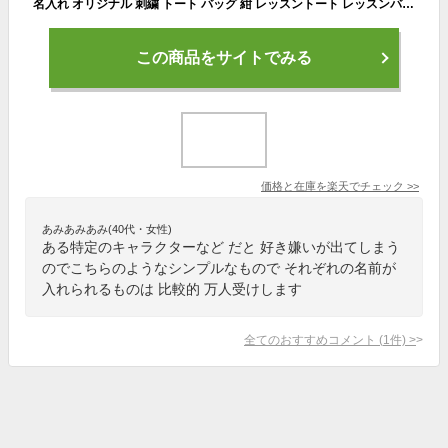
名入れ オリジナル 刺繍 トート バッグ 紺 レッスントート レッスンバッグ 絵本バッグ 幼稚園 小学校 新生活 人気 軽い おしゃれ 男の子 女の子 犬 アザラシ おすすめ キッズ トート プレゼント 名入れ イニシャル 刺繍 トートバッグ どうぶつさん 返品交換不可
この商品をサイトでみる
価格と在庫を
楽天
でチェック
>>
あみあみあみ(40代・女性)
ある特定のキャラクターなど だと 好き嫌いが出てしまう
のでこちらのようなシンプルなもので それぞれの名前が
入れられるものは 比較的 万人受けします
全てのおすすめコメント
(
1
件)
>