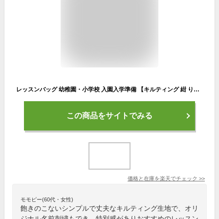
レッスンバッグ 幼稚園・小学校 入園入学準備 【キルティング 紺 りぼん】キルティング レッスンバッグ サイズ小 名入れ 刺繍色が選べてイニシャル入り 手作り 軽い 名前 刺繍 無地 幼稚園・保育園・小学校低学年にピッタリ
この商品をサイトでみる
価格と在庫を
楽天
でチェック
>>
モモピー(60代・女性)
飽きのこないシンプルで丈夫なキルティング生地で、オリ
ジナル名前刺繍もでき、特別感がありおすすめのレッスン