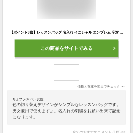
【ポイント3倍】レッスンバッグ 名入れ イニシャル エンブレム 卒対 男の子 女の子 おしゃれ 幼稚園 保育園 卒園 記念品 入学 グッズ a4 子ども 小学校 通園バッグ 音楽バック 習い事 おけいこバッグ 入学祝い ギフト プレゼント 卒園記念品 一年生 小学生
この商品をサイトでみる
価格と在庫を
楽天
でチェック
>>
ちょプラ(40代・女性)
色の切り替えデザインがシンプルなレッスンバッグです。
男女兼用で使えますよ。名入れの刺繍をお願い出来て記念
になります。
全てのおすすめコメント
(
1
件)
>