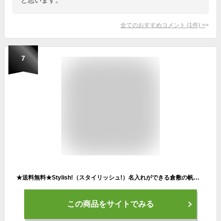
全てのおすすめコメント
(
1
件)
>
7
★送料無料★Stylish!（スタイリッシュ!）名入れができる倉敷の帆布レッスンバッグ ビションフリーゼ（カラフル）♪入園・入学の準備に♪プレゼント（ギフト）に♪（ バッグ 名入れ 男の子 女の子 手提げ 通園バッグ 習い事 お稽古バッグ キャラ シンプル 帆布 犬 ）
この商品をサイトでみる