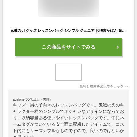
鬼滅の刃 グッズ レッスンバッグ シンプル ジュニア お稽古かばん 竈門炭治郎 新入学 少年ジャンプ タカラトミーアーツ 塾 習い事バッグ 男の子 アニメキャラクター シネマコレクション プレゼント 女の子 ギフト
この商品をサイトでみる
価格と在庫を
楽天
でチェック
>>
aualone(80代以上・男性)
キッズ・男の子向きのレッスンバッグです。鬼滅の刃のキ
ャラクター柄のシンプルでオシャレなデザインになってお
り、収納容量ある使いやすいレッスンバッグです。中にネ
ームタグがついている安全面に配慮したアイテムで、コス
ト的にもリーズナブルなものですので、良いのではないか
と思います。