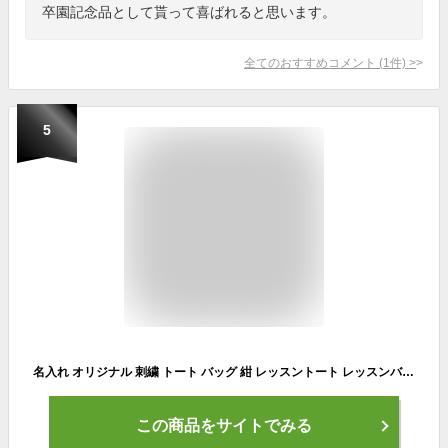
卒園記念品として貰って喜ばれると思います。
全てのおすすめコメント
(
1
件)
>
5
名入れ オリジナル 刺繍 トート バッグ 紺 レッスントート レッスンバッグ 絵本バッグ 幼稚園 小学校 新生活 人気 軽い おしゃれ 男の子 女の子 おすすめ イニシャル キッズ トート プレゼント 名入れ イニシャル 刺繍 トートバッグ B フレーム柄 返品交換不可
この商品をサイトでみる