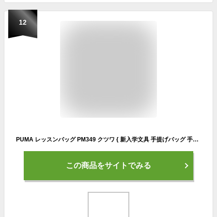
12
PUMA レッスンバッグ PM349 クツワ { 新入学文具 手提げバッグ 手提かばん 手提げバッグ プーマ 男の子 人気 スポーツ ブランド }{ 文具 文房具 学用品 入学準備 新学期 ギフト プレゼント お祝い 入学祝い }400[23I23]{あす楽 配送区分D}
この商品をサイトでみる