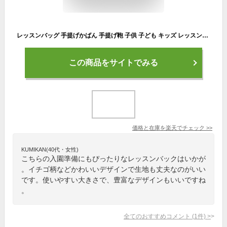
レッスンバッグ 手提げかばん 手提げ鞄 子供 子ども キッズ レッスンバック 習い事 習いごと 鞄 かばん カバン 男の子 女の子 保育園/幼稚園/小学生 入園準備/入学準備 通園 通学 入園祝い 入学祝い おしゃれ かわいい 誕生日 プレゼント 恐竜柄/いちご柄/無地 エフオー FO
この商品をサイトでみる
価格と在庫を
楽天
でチェック
>>
KUMIKAN(40代・女性)
こちらの入園準備にもぴったりなレッスンバックはいかが
。イチゴ柄などかわいいデザインで生地も丈夫なのがいい
です。使いやすい大きさで、豊富なデザインもいいですね
。
全てのおすすめコメント
(
1
件)
>