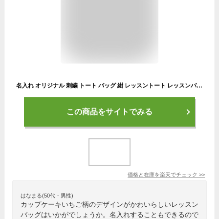
名入れ オリジナル 刺繍 トート バッグ 紺 レッスントート レッスンバッグ 絵本バッグ 幼稚園 小学校 新生活 人気 軽い おしゃれ 女の子 おすすめ イニシャル キッズ トート プレゼント 名入れ イニシャル 刺繍 トートバッグ カップケーキ いちご柄 返品交換不可
この商品をサイトでみる
価格と在庫を
楽天
でチェック
>>
はなまる(50代・男性)
カップケーキいちご柄のデザインがかわいらしいレッスン
バッグはいかがでしょうか。名入れすることもできるので