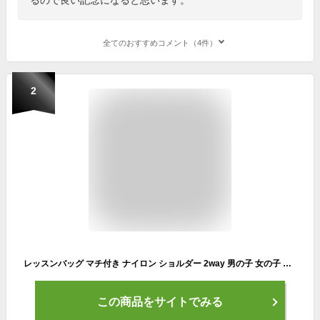
全てのおすすめコメント（4件）
2
レッスンバッグ マチ付き ナイロン ショルダー 2way 男の子 女の子 お道具箱も入る 軽くて 丈夫 入学準備 入園準備 プレゼント お祝い 高学年 低学年 小学生 大人も使える トートバッグ おけいこバッグ バッグ かばん 学校用品
この商品をサイトでみる