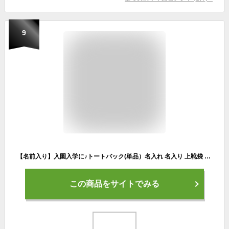
9
【名前入り】入園入学に♪トートバック(単品）名入れ 名入り 上靴袋 卒園記念 卒園記念品 コップ入れ コップ袋 シューズケース 保育園 絵本バック お弁当袋 お弁当 巾着 上靴バック 通園バック 横断バック 体操着入れ トートバック レッスンバック シューズ
この商品をサイトでみる