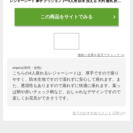
レジャーシート 厚手 クッション 3〜4人用 防水 洗える 大判 通気 折り畳み 洗濯機洗える アウトドア キャンプ ピクニック 運動会 花火大会 ピクニック
この商品をサイトでみる
価格と在庫を
楽天
でチェック
>>
enperu(30代・女性)
こちらの4人座れるレジャーシートは、厚手ですので座り
やすく、防水生地ですので濡れずに安心して座れます。ま
た、透湿性もありますので蒸れずに快適に座れます。葉っ
ぱ柄や赤いチェック柄など、おしゃれなデザインですので
楽しくお花見ができそうです。
全てのおすすめコメント
(
2
件)
>