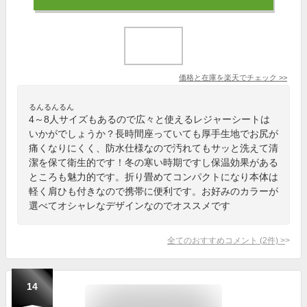
価格と在庫を
楽天
でチェック
>>
るんるんるん
4～8人サイズもあるので広々と使えるレジャーシートは
いかがでしょうか？長時間座っていても厚手生地でお尻が
痛くなりにくく、防水仕様なので汚れてもサッと洗えて清
潔を保て衛生的です！冬の寒い時期ですし保温効果がある
ところも魅力的です。折り畳めてコンパクトになり本体は
軽く肩ひも付きなので携帯に便利です。お好みのカラーが
選べてオシャレなデザインなのでオススメです
全てのおすすめコメント
(
2
件)
>
14