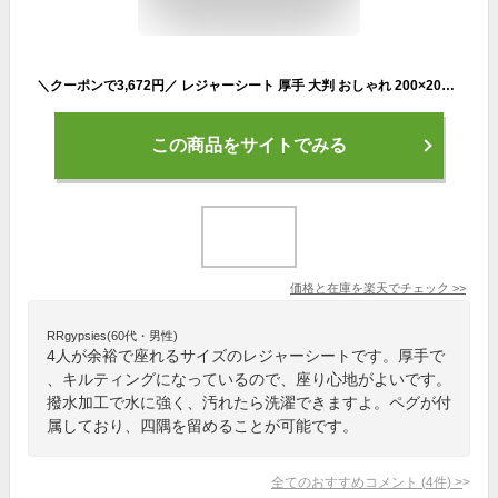
＼クーポンで3,672円／ レジャーシート 厚手 大判 おしゃれ 200×200 撥水 無地 チェック 大きい コンパクト 2人用 軽量 キルティング シート 洗える 折りたたみ 防水 クッション レジャーマット 子供 遠足 お花見 ピクニック 運動会 キャンプ アウトドア BBQ
この商品をサイトでみる
価格と在庫を
楽天
でチェック
>>
RRgypsies(60代・男性)
4人が余裕で座れるサイズのレジャーシートです。厚手で
、キルティングになっているので、座り心地がよいです。
撥水加工で水に強く、汚れたら洗濯できますよ。ペグが付
属しており、四隅を留めることが可能です。
全てのおすすめコメント
(
4
件)
>