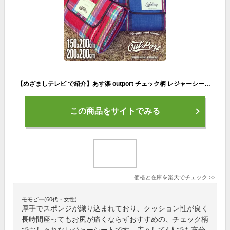
【めざましテレビ で紹介】あす楽 outport チェック柄 レジャーシート 200 × 200 150 × 200 赤 青 緑 チェック 折りたたみレジャーシート レジャー シート 厚手 コンパクト 3人 〜 6人 持ち手 大判 防水 おしゃれ 可愛い ピクニックシート 大きい キャンプ アウトドア
この商品をサイトでみる
価格と在庫を
楽天
でチェック
>>
モモピー(60代・女性)
厚手でスポンジが織り込まれており、クッション性が良く
長時間座ってもお尻が痛くならずおすすめの、チェック柄
でおしゃれなレジャーシートです。広々して4人でも充分