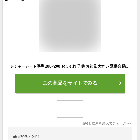
レジャーシート厚手 200×200 おしゃれ 子供 お花見 大きい 運動会 防災 遠足 花見 海 フェス 防水 厚手 洗える レジャーシート 軽い ピクニックシート かわいい 肩ひも付き シート アウトドア 大きい 全10色 送料無料
この商品をサイトでみる
価格と在庫を
楽天
でチェック
>>
chai(50代・女性)