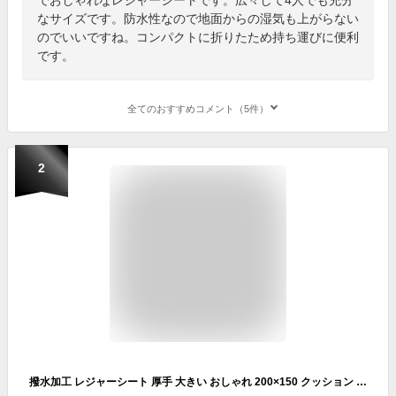
なサイズです。防水性なので地面からの湿気も上がらない
のでいいですね。コンパクトに折りたため持ち運びに便利
です。
全てのおすすめコメント（5件）
2
撥水加工 レジャーシート 厚手 大きい おしゃれ 200×150 クッション 子供 遠足 お家ピクニック お家時間 運動会 ピクニック 大判 肩ひも付き 肩紐 保温 防水 洗える 軽い ピクニックシート キャンプマット アウトドア ギア 用品 グッズ アイテム キャンプシート NGOS-310