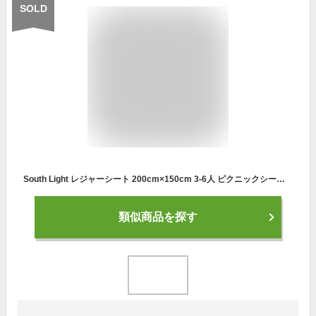
SOLD
South Light レジャーシート 200cm×150cm 3-6人 ピクニックシート 大きい 厚手 2人 4人 6人 軽量 お花見 行楽 運動会 バーベキュー 避難 災害 防災用品 大判 防水 アウトドア 海 子供 室内 洗える キャンプ sl-ycd01
類似商品を探す