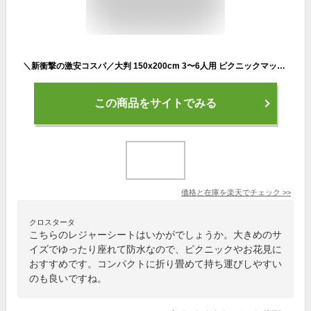
＼新衝撃の激安コスパ／大判 150x200cm 3〜6人用 ピクニックマット レジャーシート 簡単収納 折りたたみ 防水 防湿 コンパクト収納 遠足 運動会 お花見 キャンプ アウトドア チェック柄
この商品をサイトでみる
価格と在庫を
楽天
でチェック
>>
クロスタータ
こちらのレジャーシートはいかがでしょうか。大きめのサ
イズでゆったり座れて防水なので、ピクニックやお花見に
おすすめです。コンパクトに折り畳めて持ち運びしやすい
のも良いですね。