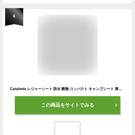
6
Catalonia レジャーシート 防水 断熱 コンパクト キャンプシート 厚手 ピクニックシート 折りたたみ 2～4人用 レジャーマット ブランケット 子供 運動会 紅葉狩りシート ビーチマット 花見シート 遠足 撥水 軽量 折り畳みやすい 持ち運び 洗える 200×150cm
この商品をサイトでみる