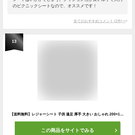
のピクニックシートなので、オススメです！
全てのおすすめコメント
(
2
件)
>
13
【送料無料】レジャーシート 子供 遠足 厚手 大きい おしゃれ 200×150cm 200×200cm クッション お家ピクニック お家時間 お花見 運動会 チェック ピクニック レジャーマット 折りたたみ 4人～8人 肩ひも付き 肩紐 保温 防水 厚手 洗える 軽い ピクニックシート かわいい
この商品をサイトでみる