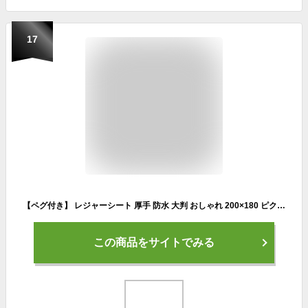
17
【ペグ付き】 レジャーシート 厚手 防水 大判 おしゃれ 200×180 ピクニックシート コンパクト 運動会 花見 キャンプ アウトドア MOSCO モスコ 【あす楽対応】
この商品をサイトでみる