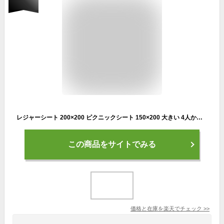
レジャーシート 200×200 ピクニックシート 150×200 大きい 4人から8人 大判 子供 遠足 お花見 花火大会 アウトドア 運動会 海 川 可愛い 運動会 チェック ピクニック コンパクト 防水 撥水 PVC 折りたたみ 花見 遠足 コンパクト
この商品をサイトでみる
価格と在庫を
楽天
でチェック
>>