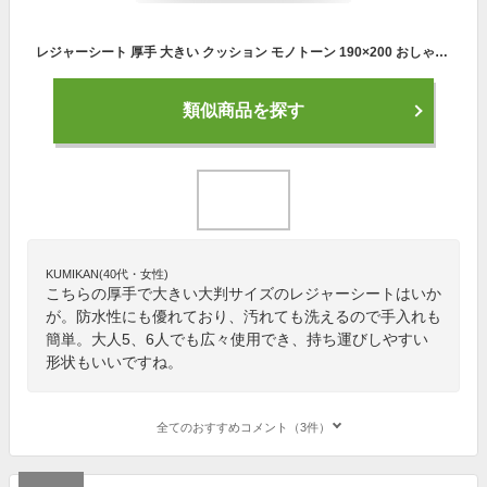
レジャーシート 厚手 大きい クッション モノトーン 190×200 おしゃれ 5〜6人 大判 ペグ穴付き ピクニックシート 遠足 運動会 防水 アウトドア 洗える 手洗い ショルダー yct viaggio+
類似商品を探す
KUMIKAN(40代・女性)
こちらの厚手で大きい大判サイズのレジャーシートはいか
が。防水性にも優れており、汚れても洗えるので手入れも
簡単。大人5、6人でも広々使用でき、持ち運びしやすい
形状もいいですね。
全てのおすすめコメント（3件）