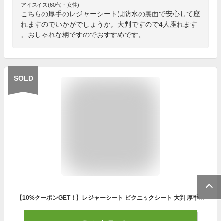
アイスイス(60代・女性)
こちらの厚手のレジャーシートは防水の裏面で安心して座
れますのでいかがでしょうか。大判ですので4人座れます
。おしゃれな柄ですのでおすすめです。
SOLD
【10%クーポンGET！】レジャーシート ピクニックシート 大判 厚手 防水 防湿 ピクニックマット 折りたたみ 持ち運びやすい アルミ材質 運動会 おしゃれ クッション 軽い 室内 花見 アウトドア キャンプ 遠足 花火大会 ピクニック 洗える