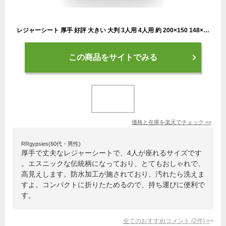
レジャーシート 厚手 好評 大きい 大判 3人用 4人用 約 200×150 148×180 防水加工 洗える 手洗い エスニック おしゃれ レジャーマット 折りたたみ ピクニックシート 運動会 遠足 持ち手 敷物
この商品をサイトでみる
価格と在庫を
楽天
でチェック
>>
RRgypsies(60代・男性)
厚手で丈夫なレジャーシートで、4人が座れるサイズです
。エスニックな伝統柄になっており、とてもおしゃれで、
高見えします。防水加工が施されており、汚れたら洗えま
すよ。コンパクトに折りたためるので、持ち運びに便利で
す。
全てのおすすめコメント
(
2
件)
>