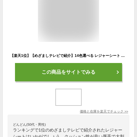
【楽天1位】【めざましテレビで紹介】14色選べる レジャーシート 厚手 おしゃれ 大判 200x200cm レジャーマット 大きい 6人 8人 ピクニックシート 折りたたみ 収納袋付 ピクニックマット 子供 遠足 テントシート キャンプマット アウトドアマット 防水 お花見 海 送料無料
この商品をサイトでみる
価格と在庫を
楽天
でチェック
>>
どんどん(50代・男性)
ランキングで1位のめざましテレビで紹介されたレジャー
シートはいかがでしょう。クッション性が良い厚手で大判