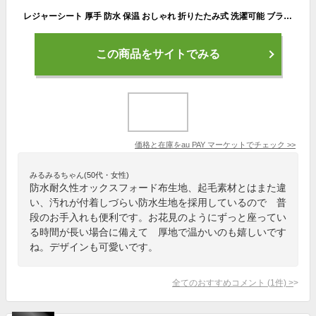
レジャーシート 厚手 防水 保温 おしゃれ 折りたたみ式 洗濯可能 ブランケット 花見 ピクニック 運動会 キャンプ 145×200cm
この商品をサイトでみる
価格と在庫を
au PAY マーケット
でチェック
>>
みるみるちゃん(50代・女性)
防水耐久性オックスフォード布生地、起毛素材とはまた違
い、汚れが付着しづらい防水生地を採用しているので 普
段のお手入れも便利です。お花見のようにずっと座ってい
る時間が長い場合に備えて 厚地で温かいのも嬉しいです
ね。デザインも可愛いです。
全てのおすすめコメント
(
1
件)
>