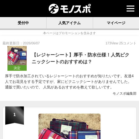
受付中
人気アイテム
マイページ
本ページはプロモーションを含みます
最終更新日：2026/06/07
173
View
25
コメント
【レジャーシート】厚手・防水仕様！人気ピク
ニックシートのおすすめは？
決定
厚手で防水加工されているレジャーシートのおすすめが知りたいです。友達4
人でお花見をする予定ですが、家にピクニックシートがありませんでした。
通販で買いたいので、 人気があるおすすめを教えて欲しいです。
モノスポ編集部
1