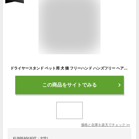
ドライヤースタンド ペット用 犬 猫 フリーハンド ハンズフリー ヘアドライヤー 両手が空く ペットの毛の乾燥も簡単便利。 ドライヤーホルダー 固定 犬 クリップ 時短グッズ シンプル 置型 黒 固定機 アーム 伸縮 簡単 使いやすい ヘアケア 便利グッズ 犬 猫
この商品をサイトでみる
価格と在庫を
楽天
でチェック
>>
KUMIKAN(40代・女性)