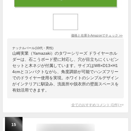
価格と在庫を
Amazon
でチェック
>>
ナックルバール(10代・男性)
山崎実業（Yamazaki）のタワーシリーズ ドライヤーホル
ダーは、石こうボード壁に対応し、穴が目立ちにくいピン
セットと木ネジが付属しています。サイズはW8×D13×H1
4cmとコンパクトながら、角度調節が可能でハンズフリー
でのドライヤー使用を実現。ホワイトのシンプルデザイン
がインテリアに馴染み、洗面所や脱衣所の壁面スペースを
有効活用できます。
全てのおすすめコメント
(
1
件)
>
15