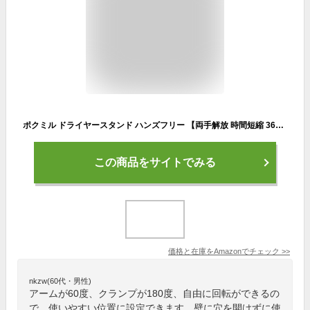
ポクミル ドライヤースタンド ハンズフリー 【両手解放 時間短縮 360度回転調整可能な】 ドライヤー置き 合金アーム 高さ調節可能 快適に髪が乾かせる ドライヤーホルダー 穴あけ不要 小物置き コードもすっきり収納 省スペース
この商品をサイトでみる
価格と在庫を
Amazon
でチェック
>>
nkzw(60代・男性)
アームが60度、クランプが180度、自由に回転ができるの
で、使いやすい位置に設定できます。壁に穴を開けずに使