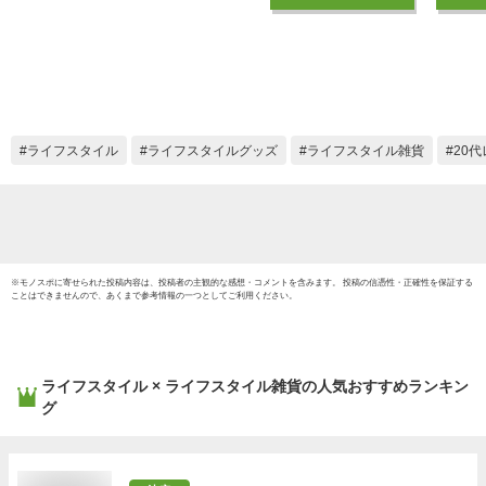
ライヤーホルダー 固
ホルダ
定 ドライヤーホルダ
ンド式
ー クリップ 便利 ア
ームスタンド 置き型
トリミング 犬 ヘア
セット ペット 子供
高さ調整 360度回転
ライフスタイル
ライフスタイルグッズ
ライフスタイル雑貨
20
髪 乾燥 送料無料
※
モノスポ
に寄せられた投稿内容は、投稿者の主観的な感想・コメントを含みます。 投稿の信憑性・正確性を保証する
ことはできませんので、あくまで参考情報の一つとしてご利用ください。
ライフスタイル × ライフスタイル雑貨
の人気おすすめランキン
グ