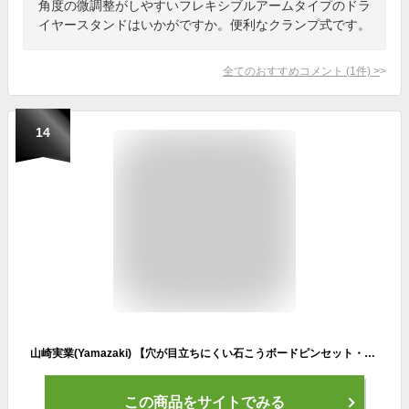
角度の微調整がしやすいフレキシブルアームタイプのドラ
イヤースタンドはいかがですか。便利なクランプ式です。
全てのおすすめコメント
(
1
件)
>
14
山崎実業(Yamazaki) 【穴が目立ちにくい石こうボードピンセット・木ネジ 付属】 ウォール 角度調節 ドライヤーホルダー 石こうボード壁対応 ホワイト W8×D13×H14cm タワー tower 壁掛け ハンズフリー ドライヤースタンド 10104
この商品をサイトでみる