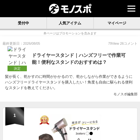
受付中
人気アイテム
マイページ
本ページはプロモーションを含みます
最終更新日：2026/08/05
79
View
26
コメント
ドライヤースタンド｜ハンズフリーで作業可
能！便利なスタンドのおすすめは？
決定
髪が長く、乾かすのに時間がかかるので、乾かしながら作業ができるように
ハンズフリードライヤースタンドを購入したい！角度も自由に駆られる便利
なスタンドを教えてください。
モノスポ編集部
1