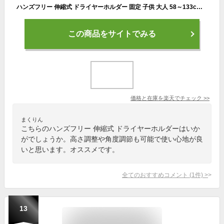
ハンズフリー 伸縮式 ドライヤーホルダー 固定 子供 大人 58～133cm クリップ 猫 アームスタンド 置き型 トリミング 犬 ドライヤースタンド ヘアセット 便利 ペット 高さ調整 乾燥 180度回転 長さ 角度調節 ヘアドライヤー
この商品をサイトでみる
価格と在庫を
楽天
でチェック
>>
まくりん
こちらのハンズフリー 伸縮式 ドライヤーホルダーはいか
がでしょうか。高さ調整や角度調節も可能で使い心地が良
いと思います。オススメです。
全てのおすすめコメント
(
1
件)
>
13