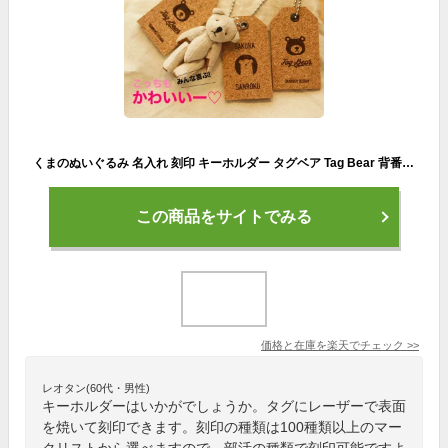
くまのぬいぐるみ 名入れ 刻印 キーホルダー タグベア Tag Bear 背番号 名前入り 卒団 部活 引退 卒業 記念品 サッカー 野球 バレー バスケ テニス バドミントン かわいい 誕生日 プレゼント プチギフト コルク タグ テディベア
この商品をサイトでみる
価格と在庫を
楽天
でチェック
>>
レオタン(60代・男性)
キーホルダーはいかがでしょうか。タグにレーザーで表面
を焼いて刻印できます。刻印の種類は100種類以上のマー
クリストから選べますので、部活の種類で刻印可能ですよ