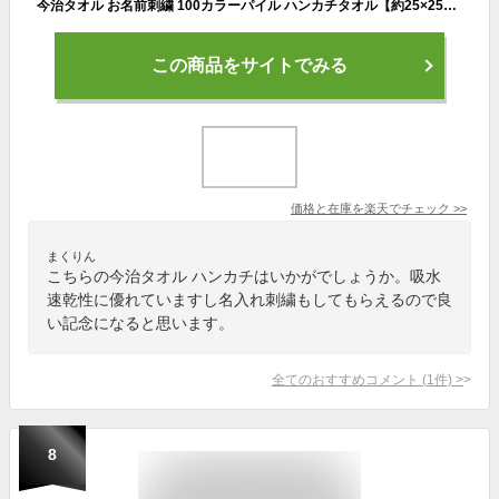
今治タオル お名前刺繍 100カラーパイル ハンカチタオル【約25×25cm】イニシャル刺繍 ネーム刺繍 名入れタオル ハンドタオル 名入れ刺繍 大人 メンズ レディース オリジナルタオル 卒業記念品【メール便送料無料】今治 ハンカチ タオル ギフト 記念品 刺繍ハンカチ
この商品をサイトでみる
価格と在庫を
楽天
でチェック
>>
まくりん
こちらの今治タオル ハンカチはいかがでしょうか。吸水
速乾性に優れていますし名入れ刺繍もしてもらえるので良
い記念になると思います。
全てのおすすめコメント
(
1
件)
>
8