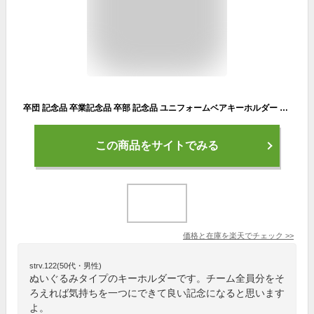
卒団 記念品 卒業記念品 卒部 記念品 ユニフォームベアキーホルダー 名入れ プレゼント 記念品 名前入れ テディベア 制服 ストラップ 野球 バスケ サッカー バレー 剣道 柔道 卓球 テニス ラグビー 部活 引退 記念品 プレゼント 少年団 ぬいぐるみ 名前入り 送料無料
この商品をサイトでみる
価格と在庫を
楽天
でチェック
>>
strv.122(50代・男性)
ぬいぐるみタイプのキーホルダーです。チーム全員分をそ
ろえれば気持ちを一つにできて良い記念になると思います
よ。