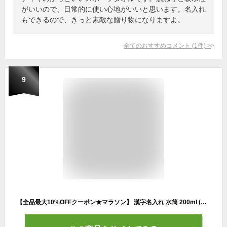
がいいので、日常的に使い心地がいいと思います。名入れ
もできるので、きっと素敵な贈り物になりますよ。
全てのおすすめコメント
(
1
件)
>
9
【全品最大10%OFFクーポン★マラソン】 漢字名入れ 水筒 200ml (全3色) ステンレスボトル ミニボトル ミニサイズ おしゃれ オリジナル 夏 中元 入学 入社 誕生日 名前入り 記念日 記念品 ボトル 保冷 保温 プレゼント スリム真空ステンレスボトル 魔法瓶 部活 名入れ