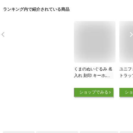
ランキング内で紹介されている商品
くまのぬいぐるみ 名
ユニフ
入れ 刻印 キーホル
トラッ
ダー タグベア Tag
ー 部活
Bear 背番号 名前入
団 記
ショップでみる
ショ
り 卒団 部活 引退 卒
野球 
業 記念品 サッカー
テニス
野球 バレー バスケ
クロス 
テニス バドミントン
唱 吹
かわいい 誕生日 プ
柔道 
レゼント プチギフト