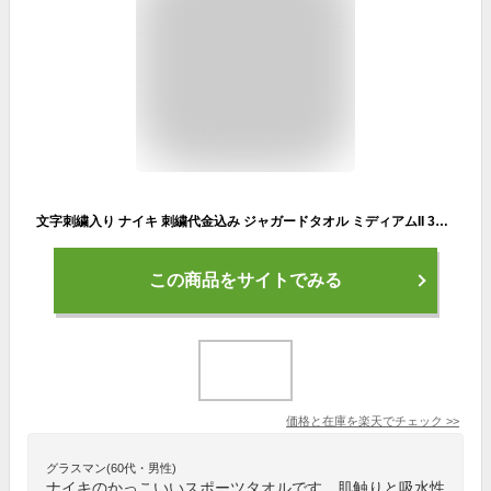
文字刺繍入り ナイキ 刺繍代金込み ジャガードタオル ミディアムII 35×80cm TW2521-036 NIKE スポーツタオル 汗拭きタオル 刺しゅう 名入れ 名前入り ネーム加工 卒業記念品 卒団記念品 加工可能(N)
この商品をサイトでみる
価格と在庫を
楽天
でチェック
>>
グラスマン(60代・男性)
ナイキのかっこいいスポーツタオルです。肌触りと吸水性