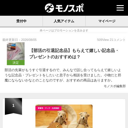
受付中
人気アイテム
マイページ
本ページはプロモーションを含みます
最終更新日：2026/08/05
509
View
21
コメント
【部活の引退記念品】もらえて嬉しい記念品・
プレゼントのおすすめは？
決定
部活の先輩がもうすぐ引退するので、みんなで話し合ってもらえて嬉しいよ
うな記念品・プレゼントをしたいと息子から相談を受けました。小物だと邪
魔にならないかなとのことなのですが、おすすめの商品はありますか。
モノスポ編集部
1