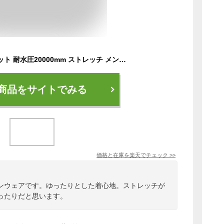
レインウェア 上下セット 耐水圧20000mm ストレッチ メンズ レディース レインコート レインスーツ マウンテンジャケット カッパ 雨合羽 雨具 通勤 通学 自転車 ゴルフ ランニング 大きいサイズ 快適 おしゃれ NASR-310 NASR-315 SS限定
商品をサイトでみる
価格と在庫を
楽天
でチェック
>>
ンウェアです。ゆったりとした着心地。ストレッチが
ったりだと思います。