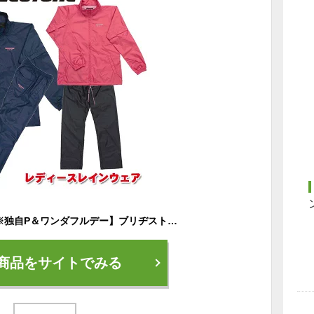
【10/1限定！最大25※独自P＆ワンダフルデー】ブリヂストン レディースレインウェア上下セットBRIDGESTONE 80G51 あす楽
商品をサイトでみる