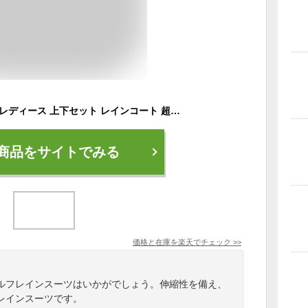
ゴルフ レインスーツ レディース 上下セット レインコート 超軽量 ストレッチ LEG-201 カッパ 合羽 雨 豪雨 耐水 防水 透湿 コンパーチブル 高機能 人気 ジャケット 【サイズ交換1回無料】
商品をサイトでみる
価格と在庫を
楽天
でチェック
>>
ルフレインスーツはいかがでしょう。伸縮性を備え、
レインスーツです。