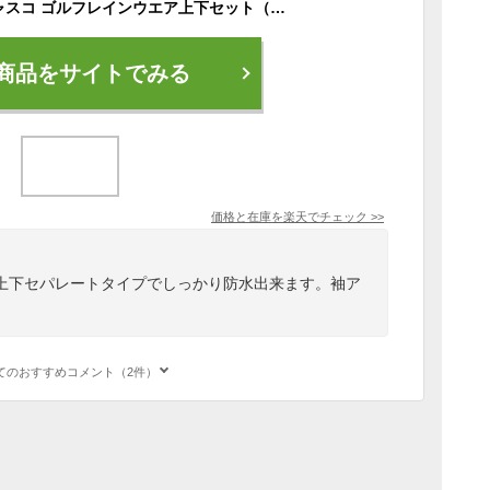
【M～4Lサイズ】キャスコ ゴルフレインウエア上下セット（収納ポーチ付き） ARW-007 M/L/LL/3L/4L★軽量 ★ソフトタッチ ★消音★耐久撥水 ★着脱スリーブ 男女兼用 カッパ 雨具 長袖 半そで 裾アジャスター キューダス大きいサイズ ビッグサイズ対応
商品をサイトでみる
価格と在庫を
楽天
でチェック
>>
上下セパレートタイプでしっかり防水出来ます。袖ア
てのおすすめコメント（2件）