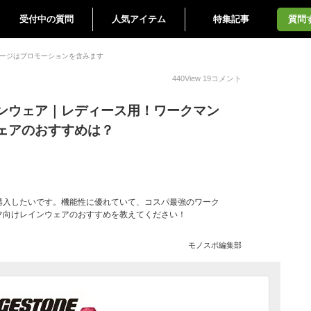
受付中の質問
人気アイテム
特集記事
質問
ージはプロモーションを含みます
440
View
19
コメント
ンウェア｜レディース用！ワークマン
ェアのおすすめは？
購入したいです。機能性に優れていて、コスパ最強のワーク
フ向けレインウェアのおすすめを教えてください！
モノスポ編集部