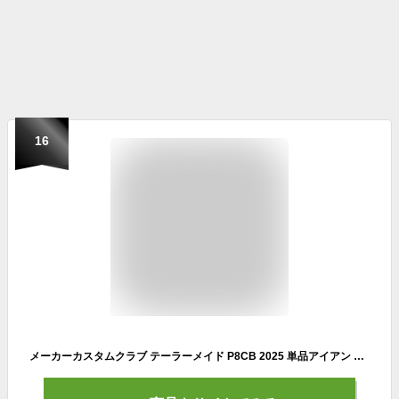
16
メーカーカスタムクラブ テーラーメイド P8CB 2025 単品アイアン 右用 N.S.PRO MODUS3 TOUR 110 スチールシャフト 日本正規品 TaylorMade 軟鉄鍛造 やさしい