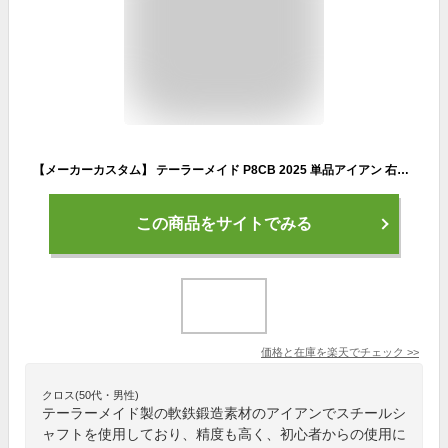
【メーカーカスタム】 テーラーメイド P8CB 2025 単品アイアン 右用 Dynamic Gold HT スチールシャフト [日本正規品] 【 2025年モデル 】 TaylorMade Pシリーズ カスタムクラブ 軟鉄鍛造 やさしい 【 テーラーメイド アイアン 】
この商品をサイトでみる
価格と在庫を
楽天
でチェック
>>
クロス(50代・男性)
テーラーメイド製の軟鉄鍛造素材のアイアンでスチールシ
ャフトを使用しており、精度も高く、初心者からの使用に