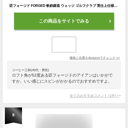
匠フォージド FORGED 軟鉄鍛造 ウェッジ ゴルフクラブ 荒仕上仕様52度無刻印 ゼロス7(S)
この商品をサイトでみる
価格と在庫を
Amazon
でチェック
>>
コーヒー三杯(40代・男性)
ロフト角が52度ある匠フォージドのアイアンはいかがで
すか。いい感じにスピンがかかるのでおすすめですよ。
全てのおすすめコメント
(
1
件)
>
8