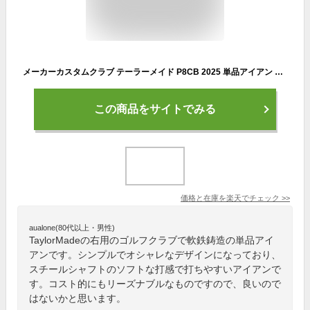
メーカーカスタムクラブ テーラーメイド P8CB 2025 単品アイアン 右用 Dynamic Gold EX TOUR ISSUE スチールシャフト 日本正規品 TaylorMade 軟鉄鍛造 やさしい
この商品をサイトでみる
価格と在庫を
楽天
でチェック
>>
aualone(80代以上・男性)
TaylorMadeの右用のゴルフクラブで軟鉄鋳造の単品アイ
アンです。シンプルでオシャレなデザインになっており、
スチールシャフトのソフトな打感で打ちやすいアイアンで
す。コスト的にもリーズナブルなものですので、良いので
はないかと思います。