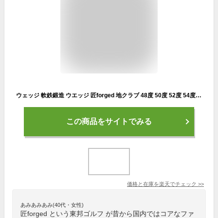
ウェッジ 軟鉄鍛造 ウエッジ 匠forged 地クラブ 48度 50度 52度 54度 56度 58度 無刻印 選択可能 東邦ゴルフ 匠 FORGED forged フォージド ウエッジクラブ ウェッジ ゴルフクラブ 単品 初心者 中級者 メンズ レディース
この商品をサイトでみる
価格と在庫を
楽天
でチェック
>>
あみあみあみ(40代・女性)
匠forged という東邦ゴルフ が昔から国内ではコアなファ