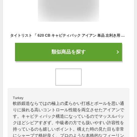
タイトリスト 「 620 CB キャビティバック アイアン 単品 左利き用 トゥルーテンパー 」 Titleistゴルフクラブ 正規品 新品 業界最安値に挑戦 ゴルフバッグ メンズ レディース カスタムクラブ
類似商品を探す
Turkey
軟鉄鍛造ならではの極上の柔らかい打感とボールを思い通
りに操れる高いコントロール性能を両立させたアイアンで
す。キャビティバック構造になっているのでマッスルバッ
クほどシビアすぎず、中級者の方でも扱いやすい許容性を
持っているのも嬉しいポイント。構えた時の見た目も非常
にシャープで格好良く、プロのような本格的なフィーリン