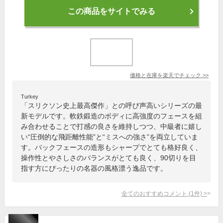
この商品をサイトでみる
価格と在庫を
楽天
でチェック
>>
Turkey
「スリクソン史上最高傑作」との呼び声高いシリーズの最
新モデルです。軟鉄鍛造のボディに高強度のフェースを組
み合わせることで打感の良さを維持しつつ、中級者に嬉し
い“圧倒的な飛距離性能”と“ミスへの強さ”を両立していま
す。バックフェースの造形もシャープでとても格好良く、
操作性とやさしさのバランスがとても良く、90切りを目
指す方にぴったりの名器の風格漂う逸品です。
全てのおすすめコメント
(
1
件)
>