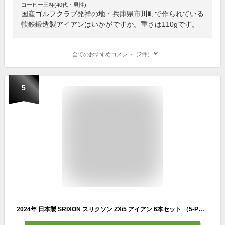
コーヒー三杯(40代・男性)
国産ゴルフクラブ発祥の地・兵庫県市川町で作られている
軟鉄鍛造製アイアンはいかがですか。重さは110gです。
全てのおすすめコメント（2件）
5
2024年 日本製 SRIXON スリクソン ZXi5 アイアン 6本セット （5-PW） 高反発フェース 軟鉄鍛造 直進性向上 飛距離性能抜群 優れたスピンコントロール 25Z5ODI 25Z5M5I 25Z5NEOI