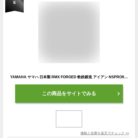
6
YAMAHA ヤマハ 日本製 RMX FORGED 軟鉄鍛造 アイアン NSPRO950GHスチールシャフト 単品(50°、56°) 「 Y21IRFN9R 」 【当店在庫品】
この商品をサイトでみる
価格と在庫を
楽天
でチェック
>>