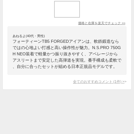
価格と在庫を
楽天
でチェック
>>
あねるよ(40代・男性)
フォーティーンTB5 FORGEDアイアンは、軟鉄鍛造なら
ではの心地よい打感と高い操作性が魅力。N.S.PRO 750G
H NEO装着で軽量かつ振り抜きやすく、アベレージから
アスリートまで安定した高弾道を実現。番手構成も柔軟で
、自分に合ったセットが組める日本正規品モデルです。
全てのおすすめコメント
(
1
件)
>