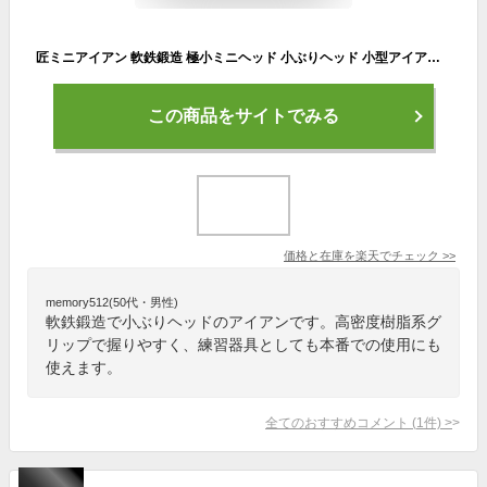
匠ミニアイアン 軟鉄鍛造 極小ミニヘッド 小ぶりヘッド 小型アイアン 練習器具 トレーニング 本番でも使える 42度 35インチ スチールシャフト NS製シャフト 高密度樹脂系グリップ ネットショッピング
この商品をサイトでみる
価格と在庫を
楽天
でチェック
>>
memory512(50代・男性)
軟鉄鍛造で小ぶりヘッドのアイアンです。高密度樹脂系グ
リップで握りやすく、練習器具としても本番での使用にも
使えます。
全てのおすすめコメント
(
1
件)
>