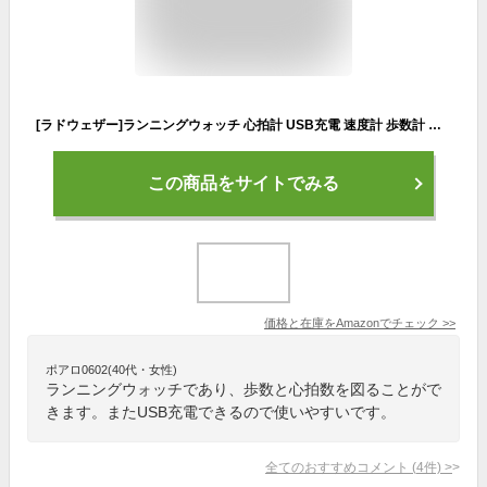
[ラドウェザー]ランニングウォッチ 心拍計 USB充電 速度計 歩数計 気圧計 高度計 コンパス アウトドア腕時計 スポーツ時計 (ブラック(反転液晶)) (オレンジ(反転液晶))
この商品をサイトでみる
価格と在庫を
Amazon
でチェック
>>
ポアロ0602(40代・女性)
ランニングウォッチであり、歩数と心拍数を図ることがで
きます。またUSB充電できるので使いやすいです。
全てのおすすめコメント
(
4
件)
>