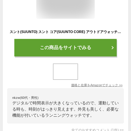
スント(SUUNTO) スント コア(SUUNTO CORE) アウトドアウォッチ BLACK YELLOW TX トレイルランニング 登山 コンパス【日本正規品/メーカー保証】
この商品をサイトでみる
価格と在庫を
Amazon
でチェック
>>
nkzw(60代・男性)
デジタルで時間表示が大きくなっているので、運動してい
る時も、時刻がはっきり見えます。外見も美しく、必要な
機能が付いているランニングウォッチです。
全てのおすすめコメント
(
1
件)
>