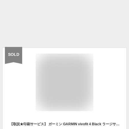
SOLD
【取説★印刷サービス】 ガーミン GARMIN vivofit 4 Black ラージサイズ (010-01847-23) アクティビティトラッカー 活動量計 ウェアラブル端末 フィットネス ランニング ウォーキング 睡眠計 天気情報 腕時計 【あす楽】 【クリスマス 誕生日 ギフト プレゼント】