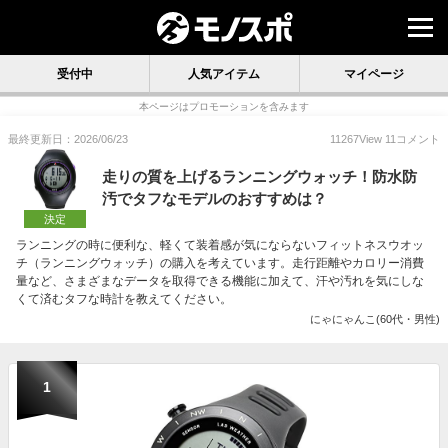
受付中
人気アイテム
マイページ
本ページはプロモーションを含みます
最終更新日：2026/06/23
11267
View
11
コメント
走りの質を上げるランニングウォッチ！防水防
汚でタフなモデルのおすすめは？
決定
ランニングの時に便利な、軽くて装着感が気にならないフィットネスウオッ
チ（ランニングウォッチ）の購入を考えています。走行距離やカロリー消費
量など、さまざまなデータを取得できる機能に加えて、汗や汚れを気にしな
くて済むタフな時計を教えてください。
にゃにゃんこ(60代・男性)
1