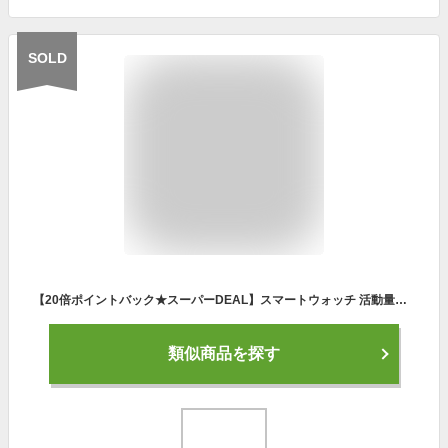
SOLD
【20倍ポイントバック★スーパーDEAL】スマートウォッチ 活動量計 運動 距離 歩数計 レディース メンズ 腕時計 時計 心拍計 着信通知 Line/SMS/アプリ通知 睡眠計 睡眠検測 アラーム 消費カロリー ストップウォッチ IP68防水 画面の明るさ調節 iphone android対応 ギフト
類似商品を探す