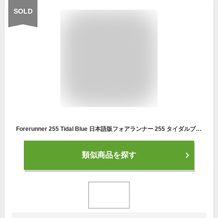
SOLD
Forerunner 255 Tidal Blue 日本語版フォアランナー 255 タイダルブルーGARMINガーミン 国内正規品1年保証(送料代引手数料無料)フォアランナー255/Forerunner255/010-02641-52/0753759307356GPSランニング 心拍 睡眠 健康
類似商品を探す