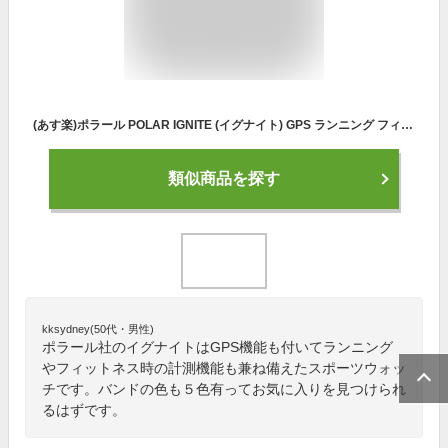
(あす楽)ポラール POLAR IGNITE (イグナイト) GPS ランニング フィットネス スポーツ ウォッチ ML 155〜210 mm フィットネスウォッチ （国内正規品）ブラック 90071063 カッパー 90079362
類似商品を探す
kksydney(50代・男性)
ポラール社のイグナイトはGPS機能も付いてランニング
やフィットネス時の計測機能も兼ね備えたスポーツウォッ
チです。バンドの色も５色有ってお気に入りを見つけられ
るはずです。