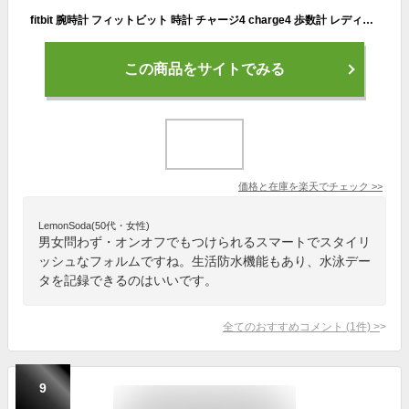
fitbit 腕時計 フィットビット 時計 チャージ4 charge4 歩数計 レディース 女性 男女兼用 液晶 デジタル FB417BKBK [ 人気 ブランド 正規品 防水 スマートウォッチ アウトドア スポーツ ランニング マラソン ジム 水泳 プール 健康 ] 新生活 プレゼント ギフト
この商品をサイトでみる
価格と在庫を
楽天
でチェック
>>
LemonSoda(50代・女性)
男女問わず・オンオフでもつけられるスマートでスタイリ
ッシュなフォルムですね。生活防水機能もあり、水泳デー
タを記録できるのはいいです。
全てのおすすめコメント
(
1
件)
>
9