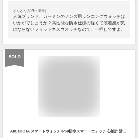
どんどん(50代・男性)
人気ブランド、ガーミンのメンズ用ランニングウォッチは
いかがでしょうか？高性能な防水仕様の軽くて装着感が気
にならないフィットネスウオッチなので、一押しですよ。
SOLD
AllCall GTA スマートウォッチ IP68防水スマートウォッチ 心拍計 活動量計 万歩計 腕時計 多運動モード 音楽再生コントロール 消費カロリー 睡眠モニター 長持ちバッテリー 健康管理 着信電話/Line/Twitter/SMS/アプリ通知 iphone&Android対応 (Black)