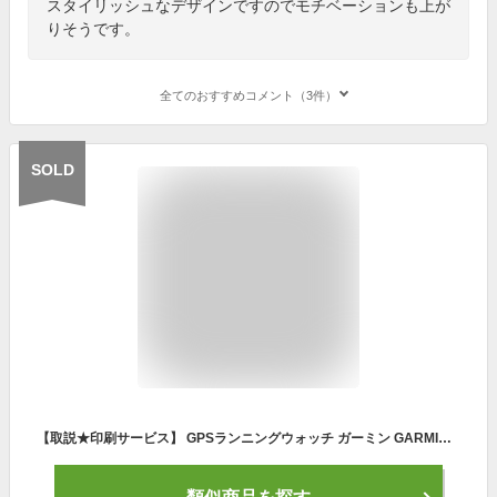
スタイリッシュなデザインですのでモチベーションも上が
りそうです。
全てのおすすめコメント（3件）
SOLD
【取説★印刷サービス】 GPSランニングウォッチ ガーミン GARMIN ForeAthlete 55 Grey (010-02562-43) スマートウォッチ 男女兼用 マラソン ウォーキング 水泳 トレッドミルラン ピラティス ヨガ 心拍計 加速度計 睡眠計 健康管理 【あす楽】