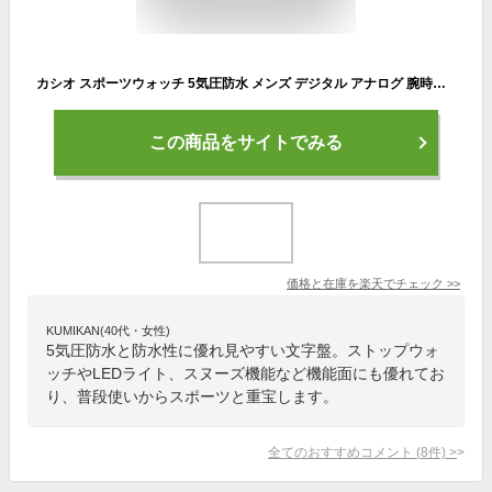
カシオ スポーツウォッチ 5気圧防水 メンズ デジタル アナログ 腕時計 文字盤 見やすい アラビア数字 (SD8OC40) ストップウォッチ カウントダウンタイマー 10年電池 LEDライト付き ランニングウォッチ カシオ マラソン ランニング 時計 アウトドアウォッチ
この商品をサイトでみる
価格と在庫を
楽天
でチェック
>>
KUMIKAN(40代・女性)
5気圧防水と防水性に優れ見やすい文字盤。ストップウォ
ッチやLEDライト、スヌーズ機能など機能面にも優れてお
り、普段使いからスポーツと重宝します。
全てのおすすめコメント
(
8
件)
>