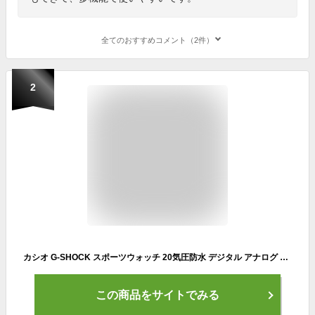
全てのおすすめコメント（2件）
2
カシオ G-SHOCK スポーツウォッチ 20気圧防水 デジタル アナログ 腕時計 Gショック (GM-S2100-3AJF) 針退避機能 ストップウォッチ カウントダウンタイマー ダブルLED ライト付き ランニングウォッチ カシオ マラソン ランニング 時計 アウトドアウォッチ
この商品をサイトでみる