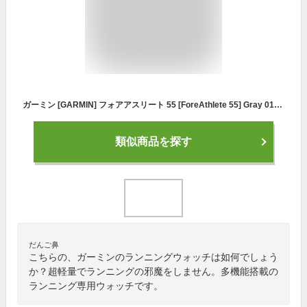
ガーミン [GARMIN] フォアアスリート 55 [ForeAthlete 55] Gray 010-02562-43 ランニング GPS スマートウォッチ iphone android 軽量 光学心拍計 メンズ レディース 腕時計 時計 [ラッピング無料 内祝い ギフト]
類似商品を探す
だんご鼻
こちらの、ガーミンのランニングウォッチは如何でしょう
か？超軽量でランニングの邪魔をしません。多機能搭載の
ランニング専用ウォッチです。