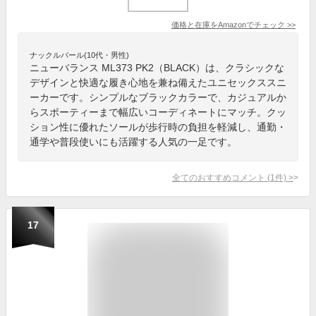
価格と在庫を
Amazon
でチェック
>>
ナックルバール(10代・男性)
ニューバランス ML373 PK2（BLACK）は、クラシックな
デザインと快適な履き心地を兼ね備えたユニセックススニ
ーカーです。シンプルなブラックカラーで、カジュアルか
らスポーティーまで幅広いコーディネートにマッチ。クッ
ション性に優れたソールが歩行時の負担を軽減し、通勤・
通学や普段使いにも活躍する人気の一足です。
全てのおすすめコメント
(
1
件)
>
17