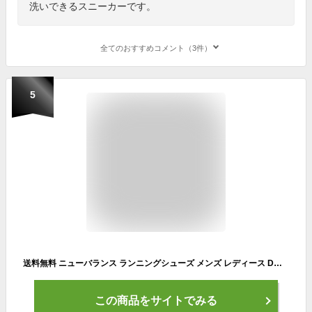
洗いできるスニーカーです。
全てのおすすめコメント（3件）
5
送料無料 ニューバランス ランニングシューズ メンズ レディース D幅 Newbalance フレッシュフォームリカバリーV4 スリッポン 靴 ジョギング 運動 スポーツシューズ 丸洗いできる スニーカー 大きいサイズ ユニセックス ブランド 普段履き 紺 ネイビー くつ/RCVRYT-N4
この商品をサイトでみる