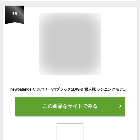
15
newbalance リカバリーV4ブラック1DW-D 婦人靴 ランニングモデル RCVRY SPORT v4 NB スリッポンモデル レディーススニーカー ウォッシャブル ニューバランス 洗濯機丸洗い ウォーキング スポーツシューズ スリッポン スリップオンモデル MCVRY1DW
この商品をサイトでみる