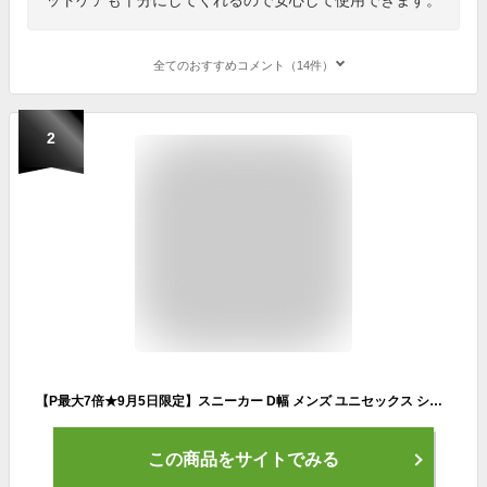
全てのおすすめコメント（14件）
2
【P最大7倍★9月5日限定】スニーカー D幅 メンズ ユニセックス シューズ/ニューバランス newbalance FRESH FOAM RCVRY リカバリー/洗濯機で丸洗いOK！ 運動靴 ウォーキング スポーツ ジム デイリー 靴 ローカット 運動 くつ/RCVRY-C
この商品をサイトでみる