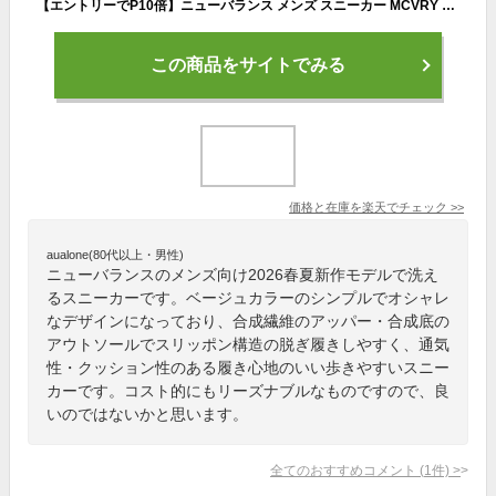
【エントリーでP10倍】ニューバランス メンズ スニーカー MCVRY 8WH レディース D幅 ウォッシャブル ウォーキング new balance 26春夏新作
この商品をサイトでみる
価格と在庫を
楽天
でチェック
>>
aualone(80代以上・男性)
ニューバランスのメンズ向け2026春夏新作モデルで洗え
るスニーカーです。ベージュカラーのシンプルでオシャレ
なデザインになっており、合成繊維のアッパー・合成底の
アウトソールでスリッポン構造の脱ぎ履きしやすく、通気
性・クッション性のある履き心地のいい歩きやすいスニー
カーです。コスト的にもリーズナブルなものですので、良
いのではないかと思います。
全てのおすすめコメント
(
1
件)
>