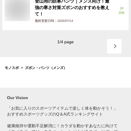
登山用の防寒パンツ｜メンズ向け！最
強の寒さ対策ズボンのおすすめを教え
24
回答
て！
最終更新日時：
2026/07/14
1
/
4
page
モノスポ
ズボン・パンツ（メンズ）
Our Vision
「お気に入りのスポーツアイテムで
楽しく体を動かそう！」
おすすめスポーツグッズのQ＆A式ランキングサイト
健康維持や運動不足解消に！カラダを動かすあなたに向けて