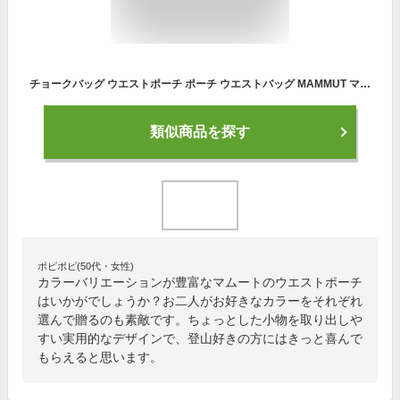
チョークバッグ ウエストポーチ ポーチ ウエストバッグ MAMMUT マムート アウトドア ジムベーシックチョークバッグ Gym Basic Chalk Bag クライミング クライミングギア 登山 ボルダリング 滑り止め チョーク 軽量 巾着 ショルダーバッグ 小物入れ 普段使い 腰付 キャンプ
類似商品を探す
ポピポピ(50代・女性)
カラーバリエーションが豊富なマムートのウエストポーチ
はいかがでしょうか？お二人がお好きなカラーをそれぞれ
選んで贈るのも素敵です。ちょっとした小物を取り出しや
すい実用的なデザインで、登山好きの方にはきっと喜んで
もらえると思います。