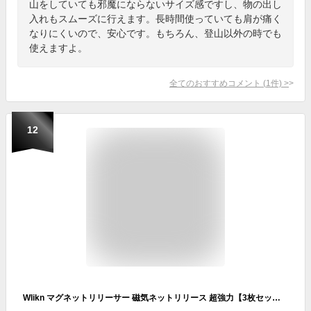
山をしていても邪魔にならないサイズ感ですし、物の出し
入れもスムーズに行えます。長時間使っていても肩が痛く
なりにくいので、安心です。もちろん、登山以外の時でも
使えますよ。
全てのおすすめコメント
(
1
件)
>
12
Wlikn マグネットリリーサー 磁気ネットリリース 超強力【3枚セット】荷重3kg/1。5kg 軽量 マグネットジョイント ホルダーリ アルミ合金マグネットハングバックル 小物吊り下げ キーホルダー 屋外キャンプ 登山 フライフィッシング用 釣り カラビナ付き (耐荷重は約3kg-2パック)