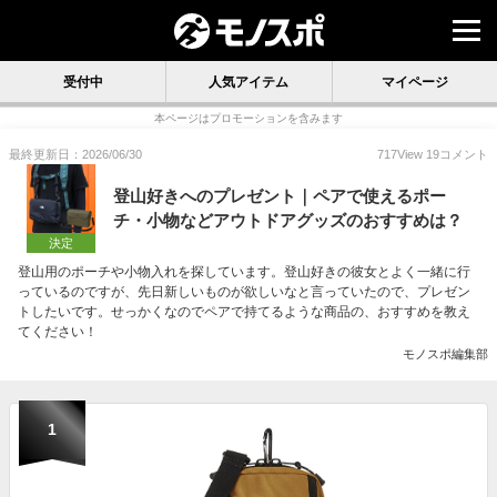
受付中
人気アイテム
マイページ
本ページはプロモーションを含みます
最終更新日：2026/06/30
717
View
19
コメント
登山好きへのプレゼント｜ペアで使えるポー
チ・小物などアウトドアグッズのおすすめは？
決定
登山用のポーチや小物入れを探しています。登山好きの彼女とよく一緒に行
っているのですが、先日新しいものが欲しいなと言っていたので、プレゼン
トしたいです。せっかくなのでペアで持てるような商品の、おすすめを教え
てください！
モノスポ編集部
1