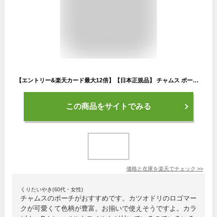
【エントリー&楽天カード最大12倍】【日本正規品】 チャムス ポーチ CHUMS RECYCLE ACCESSORIES リサイクルポータブルミュージックポーチ 小物入れ 縦型 軽い 小さめ スマホ イヤフォン アウトドア キャンプ 登山 メンズ レディース CH60-3562
この商品をサイトでみる
価格と在庫を
楽天
でチェック
>>
くりたいやき(60代・女性)
チャムスのポーチがおすすめです。カツオドリのロゴマー
クが可愛くて色柄が豊富。お揃いで使えそうですよ。カラ