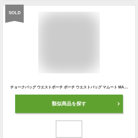
SOLD
チョークバッグ ウエストポーチ ポーチ ウエストバッグ マムート MAMMUT アウトドア ジムベーシックチョークバッグ クライミング クライミングギア 登山 ボルダリング 滑り止め チョーク 軽量 巾着 ショルダーバッグ 小物入れ 普段使い 腰付 キャンプ Gym Basic Chalk Bag
類似商品を探す