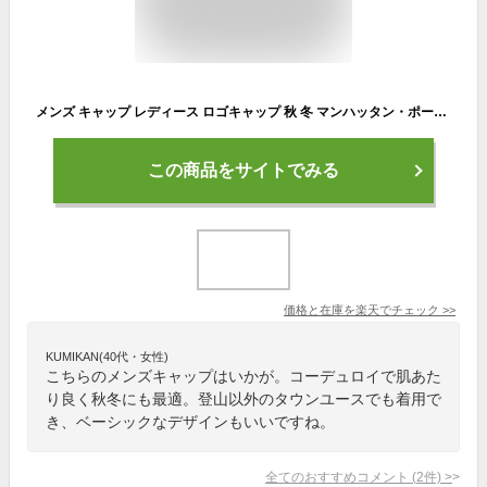
メンズ キャップ レディース ロゴキャップ 秋 冬 マンハッタン・ポーテージ コーデュロイ 黒 茶色 メール便送料無料 ベージュ ブラック ブラウン [ cap ] スポーツ アウトドア キャンプ 登山 帽子 小物 クリスマス プレゼント ギフト 10代 20代 30代 40代 ファッション 小物
この商品をサイトでみる
価格と在庫を
楽天
でチェック
>>
KUMIKAN(40代・女性)
こちらのメンズキャップはいかが。コーデュロイで肌あた
り良く秋冬にも最適。登山以外のタウンユースでも着用で
き、ベーシックなデザインもいいですね。
全てのおすすめコメント
(
2
件)
>