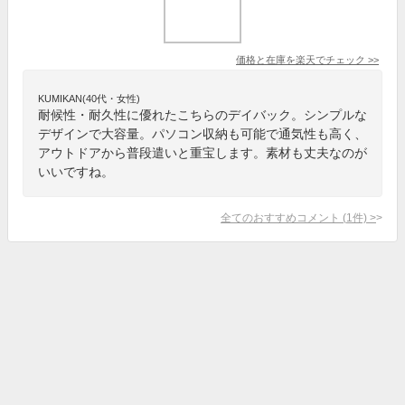
価格と在庫を
楽天
でチェック
>>
KUMIKAN(40代・女性)
耐候性・耐久性に優れたこちらのデイバック。シンプルな
デザインで大容量。パソコン収納も可能で通気性も高く、
アウトドアから普段遣いと重宝します。素材も丈夫なのが
いいですね。
全てのおすすめコメント
(
1
件)
>