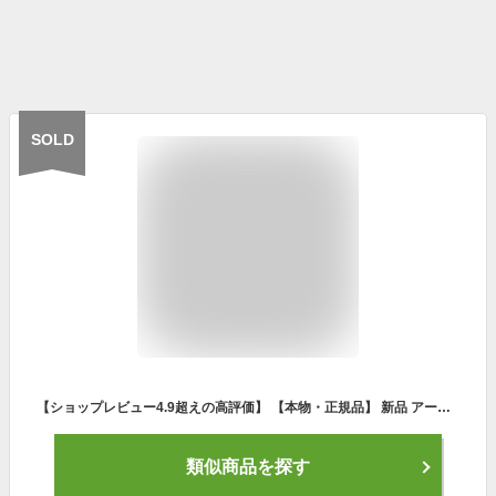
SOLD
【ショップレビュー4.9超えの高評価】 【本物・正規品】 新品 アークテリクス ARC'TERYX Mantis 20 Backpack マンティス20 バックパック BLACK ブラック 黒 メンズ レディース 30240 アウトドア キャンプ クライミング 登山 通勤 ビジネス
類似商品を探す