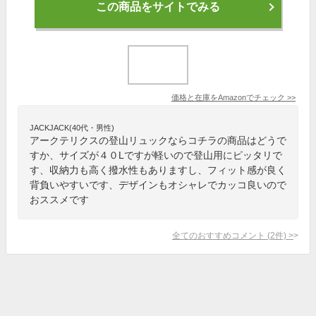
この商品をサイトでみる
価格と在庫を
Amazon
でチェック
>>
JACKJACK(40代・男性)
アークテリクスの登山リュックならコチラの商品はどうで
すか、サイズが４０Lですが軽いので登山用にピッタリで
す、収納力も高く撥水性もありますし、フィット感が良く
背負いやすいです、デザインもオシャレでカッコ良いので
おススメです
全てのおすすめコメント
(
2
件)
>