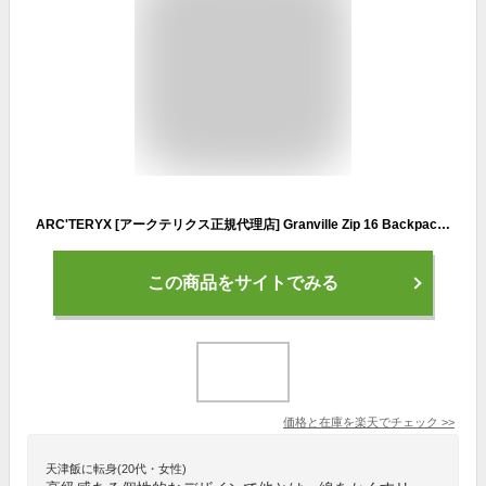
ARC'TERYX [アークテリクス正規代理店] Granville Zip 16 Backpack [30471] グランヴィル 16 ジップ バックパック・デイパック・バックパック ・MEN'S/LADY'S [2022SS]
この商品をサイトでみる
価格と在庫を
楽天
でチェック
>>
天津飯に転身(20代・女性)