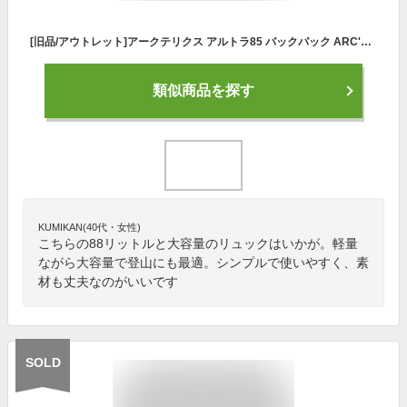
[旧品/アウトレット]アークテリクス アルトラ85 バックパック ARC'TERYX ARCTERYX ALTRA 85 12831 CARBON COPY Blackバックパック バッグ 鞄 リュック 登山用 ザック 大型 縦走 ロングトレイル 在庫処分 sale セール
類似商品を探す
KUMIKAN(40代・女性)
こちらの88リットルと大容量のリュックはいかが。軽量
ながら大容量で登山にも最適。シンプルで使いやすく、素
材も丈夫なのがいいです
SOLD