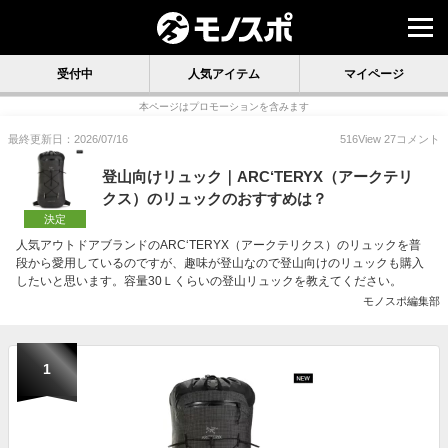
受付中
人気アイテム
マイページ
本ページはプロモーションを含みます
最終更新日：2026/07/16
516
View
27
コメント
登山向けリュック｜ARC‘TERYX（アークテリ
クス）のリュックのおすすめは？
決定
人気アウトドアブランドのARC‘TERYX（アークテリクス）のリュックを普
段から愛用しているのですが、趣味が登山なので登山向けのリュックも購入
したいと思います。容量30Ｌくらいの登山リュックを教えてください。
モノスポ編集部
1