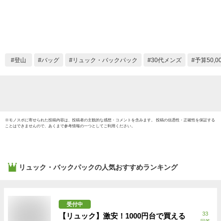
リュックアタックザ
ニセッ
ック クライミング
グ 30L
パック ブラック
BACKP
黒 アルパインテク
30BAC
ニカルザック
42123
623555101987
ディー
登山
バッグ
リュック・バックパック
30代メンズ
予算50,
対象外
※
モノスポ
に寄せられた投稿内容は、投稿者の主観的な感想・コメントを含みます。 投稿の信憑性・正確性を保証する
ことはできませんので、あくまで参考情報の一つとしてご利用ください。
リュック・バックパック
の人気おすすめランキング
受付中
33
【リュック】激安！1000円台で買える