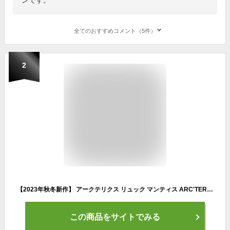
全てのおすすめコメント（5件）
2
【2023年秋冬新作】 アークテリクス リュック マンティス ARC'TERYX バックパック ブラック ユニセックス ハイキング 30L MANTIS 30 BACKPACK ・M-30BACKPACK-4212302(メンズ)(レディース)(クーポン対象外)
この商品をサイトでみる