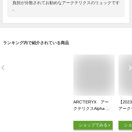
負担が分散されてお勧めなアークテリクスのリュックです
。
ランキング内で紹介されている商品
ARC'TERYX アー
【20
クテリクスAlpha FL
アーク
30 アルファ
ック 
FL30L 防水ザッ
ARC'
ショップでみる
ショ
ク バックパック
パック