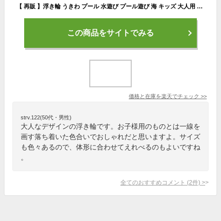
【 再販 】浮き輪 うきわ プール 水遊び プール遊び 海 キッズ 大人用 子供用 プール 海水浴 韓国雑貨 川 フロート ナチュラル かわいい おしゃれ ボーダー マリンスポーツ アウトドア ビーチ リゾート 4サイズ展開 サマー こども SNS インスタ 映え KIDS オルチャン 夏
この商品をサイトでみる
価格と在庫を
楽天
でチェック
>>
strv.122(50代・男性)
大人なデザインの浮き輪です。お子様用のものとは一線を
画す落ち着いた色合いでおしゃれだと思いますよ。サイズ
も色々あるので、体形に合わせてえれべるのもよいですね
。
全てのおすすめコメント
(
2
件)
>