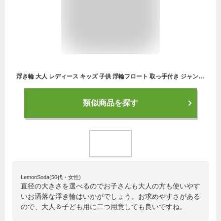
浮き輪 大人 レディース キッズ 子供 浮輪フロート 取っ手付き ジャンボ浮き輪 ボート マット アウトドア ビーチグッズ 海水浴 PVC材質 おしゃれ かわいい インスタ映え 水泳用品 波乗り 水遊び 夏休み 家庭ようプール 夏 ビーチ 親子でもおすすめ 60/70/80/90/100 4種類
類似商品を探す
LemonSoda(50代・女性)
直径の大きさを選べるのでお子さんも大人の方も使いやす
いお洒落な浮き輪はいかがでしょう。お求めやすさがある
ので、大人＆子ども用に二つ用意しても良いですね。