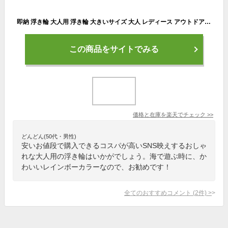
即納 浮き輪 大人用 浮き輪 大きいサイズ 大人 レディース アウトドア ビーチグッズ 海水浴 かわいい インスタ映え おもしろ 波乗り 水遊び 夏休み 海 レインボー 透け感 rainbow 浮き輪 おしゃれ 浮き輪 子供
この商品をサイトでみる
価格と在庫を
楽天
でチェック
>>
どんどん(50代・男性)
安いお値段で購入できるコスパが高いSNS映えするおしゃ
れな大人用の浮き輪はいかがでしょう。海で遊ぶ時に、か
わいいレインボーカラーなので、お勧めです！
全てのおすすめコメント
(
2
件)
>