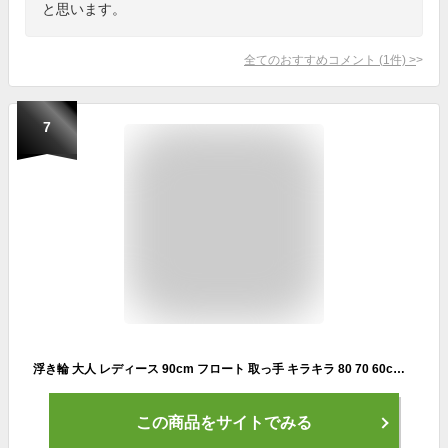
と思います。
全てのおすすめコメント
(
1
件)
>
7
浮き輪 大人 レディース 90cm フロート 取っ手 キラキラ 80 70 60cm 子供 キッズ SNS インスタ映え 透け感 星空 宇宙 プール 夏 おもしろ ビーチグッズ 水遊び 海 可愛い 川 浮輪 うきわ おしゃれ グリップ 送料無料
この商品をサイトでみる