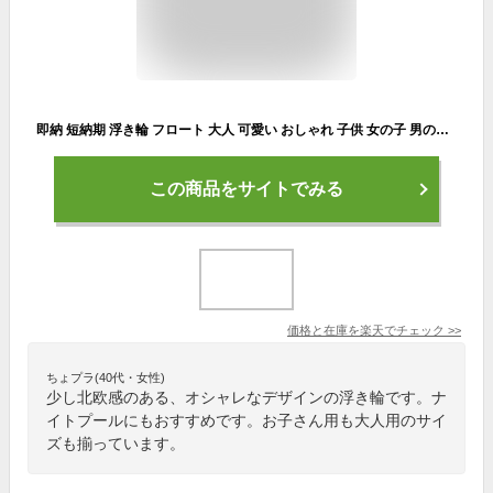
即納 短納期 浮き輪 フロート 大人 可愛い おしゃれ 子供 女の子 男の子 大人/子供共用 フロート うきわ 夏 海 川 ビーチ プール おもしろ浮輪 オシャレ浮輪 うきわ 波乗り 浮輪 水遊び 夏休み 海 海水浴 60/70/80/90/100cm
この商品をサイトでみる
価格と在庫を
楽天
でチェック
>>
ちょプラ(40代・女性)
少し北欧感のある、オシャレなデザインの浮き輪です。ナ
イトプールにもおすすめです。お子さん用も大人用のサイ
ズも揃っています。