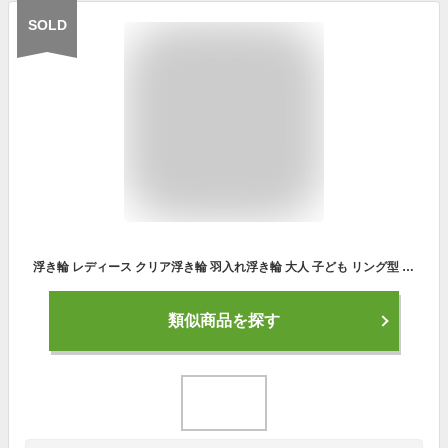
SOLD
浮き輪 レディース クリア浮き輪 羽入れ浮き輪 大人 子ども リング型 透明うきわ レディース 浮き輪 透け感 かわいい 浮き輪 リング型 アウトドア ビーチグッズ 海水浴 水遊び 海 夏休み ビーチ ポール おしゃれ 浮き輪 リゾート 浮き輪 インスタ映え 送料無料
類似商品を探す