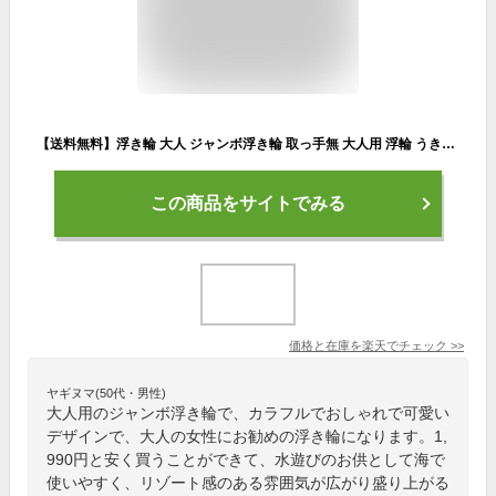
【送料無料】浮き輪 大人 ジャンボ浮き輪 取っ手無 大人用 浮輪 うきわ フロート 海 プール 川 海水浴 夏 夏休み スポーツ アウトドア おもちゃ 水遊び 水あそび おしゃれ かわいい 80cm 90cm イルカ柄 タンジェリン柄
この商品をサイトでみる
価格と在庫を
楽天
でチェック
>>
ヤギヌマ(50代・男性)
大人用のジャンボ浮き輪で、カラフルでおしゃれで可愛い
デザインで、大人の女性にお勧めの浮き輪になります。1,
990円と安く買うことができて、水遊びのお供として海で
使いやすく、リゾート感のある雰囲気が広がり盛り上がる