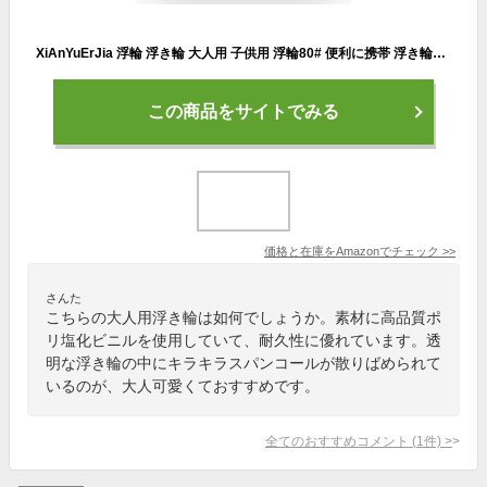
XiAnYuErJia 浮輪 浮き輪 大人用 子供用 浮輪80# 便利に携帯 浮き輪大きい 厚 ビーチ 海水浴 夏休み レジャー用品 レディース メンズ 金色
この商品をサイトでみる
価格と在庫を
Amazon
でチェック
>>
さんた
こちらの大人用浮き輪は如何でしょうか。素材に高品質ポ
リ塩化ビニルを使用していて、耐久性に優れています。透
明な浮き輪の中にキラキラスパンコールが散りばめられて
いるのが、大人可愛くておすすめです。
全てのおすすめコメント
(
1
件)
>