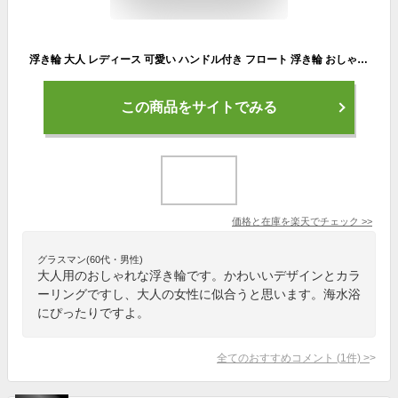
浮き輪 大人 レディース 可愛い ハンドル付き フロート 浮き輪 おしゃれ SNSで話題 海水浴 プール 夏 インスタ映え 子供 大人 スパンコール おしゃれ かわいい SNSマット フローティング お宝プライス 家庭用プール 海水浴 プール フロート 100#
この商品をサイトでみる
価格と在庫を
楽天
でチェック
>>
グラスマン(60代・男性)
大人用のおしゃれな浮き輪です。かわいいデザインとカラ
ーリングですし、大人の女性に似合うと思います。海水浴
にぴったりですよ。
全てのおすすめコメント
(
1
件)
>