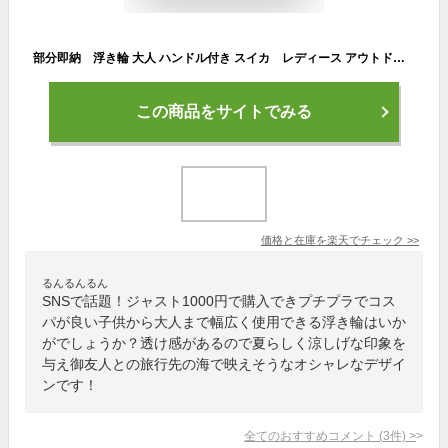
部分即納 浮き輪 大人 ハンドル付き スイカ レディース アウトドア ビーチグッズ SNSで話題 海水浴 かわいい インスタ映え おもしろ 波乗り 水遊び 夏休み 海 大きいサイズ 透け感 送料無料 子供から大人まで
この商品をサイトでみる
価格と在庫を
楽天
でチェック
>>
るんるんるん
SNSで話題！ジャスト1000円で購入できプチプラでコス
パが良い子供から大人まで幅広く使用できる浮き輪はいか
がでしょうか？透け感があるので夏らしく涼しげな印象を
与え御友人との旅行先の海で映えそうなオシャレなデザイ
ンです！
全てのおすすめコメント
(
3
件)
>