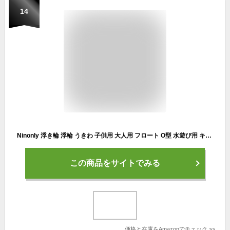
14
Ninonly 浮き輪 浮輪 うきわ 子供用 大人用 フロート O型 水遊び用 キラキラ 夏休み 空気入れ スイミング 直径90cm（星空柄）
この商品をサイトでみる
価格と在庫を
Amazon
でチェック
>>