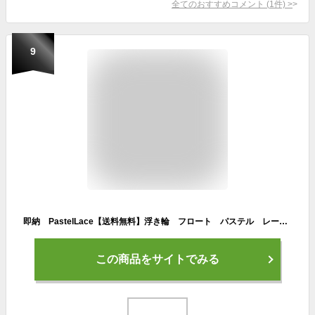
全てのおすすめコメント
(
1
件)
>
9
即納 PastelLace【送料無料】浮き輪 フロート パステル レース インスタ インスタ映え SNS SNS映え 大人用 子供用 大人用浮き輪 子供用浮き輪 60 70 80 90 プール ビーチ 海 海水浴 夏休み 可愛い かわいい おしゃれ
この商品をサイトでみる