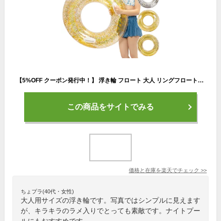
【5%OFF クーポン発行中！】 浮き輪 フロート 大人 リングフロート キラキラ ラメ グリッター 可愛い ゴージャス 夏 海水浴 海 川 プール ビーチ オシャレ 持ち手付き SNS映え 映え 【送料無料】
この商品をサイトでみる
価格と在庫を
楽天
でチェック
>>
ちょプラ(40代・女性)
大人用サイズの浮き輪です。写真ではシンプルに見えます
が、キラキラのラメ入りでとっても素敵です。ナイトプー
ルにもおすすめです。