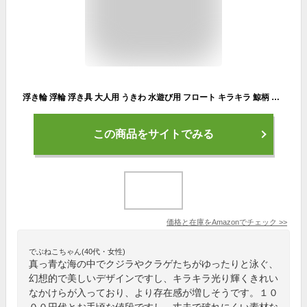
浮き輪 浮輪 浮き具 大人用 うきわ 水遊び用 フロート キラキラ 鯨柄 O型 スイミング ビーチ プール 海水浴 水泳 夏休旅行 アウトドア 持ち手付き (90#)
この商品をサイトでみる
価格と在庫を
Amazon
でチェック
>>
でぶねこちゃん(40代・女性)
真っ青な海の中でクジラやクラゲたちがゆったりと泳ぐ、
幻想的で美しいデザインですし、キラキラ光り輝くきれい
なかけらが入っており、より存在感が増しそうです。１０
００円代とお手頃な値段ですし、丈夫で破れにくい素材な