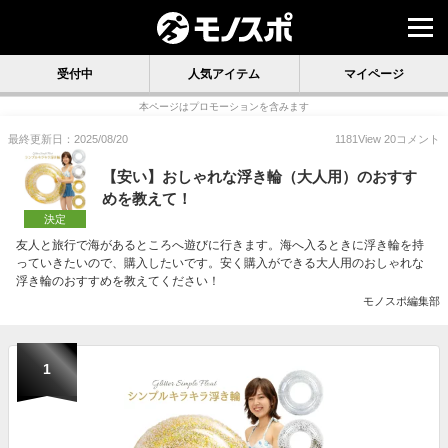
受付中
人気アイテム
マイページ
本ページはプロモーションを含みます
最終更新日：2025/08/20
1181
View
20
コメント
【安い】おしゃれな浮き輪（大人用）のおすす
めを教えて！
決定
友人と旅行で海があるところへ遊びに行きます。海へ入るときに浮き輪を持
っていきたいので、購入したいです。安く購入ができる大人用のおしゃれな
浮き輪のおすすめを教えてください！
モノスポ編集部
1