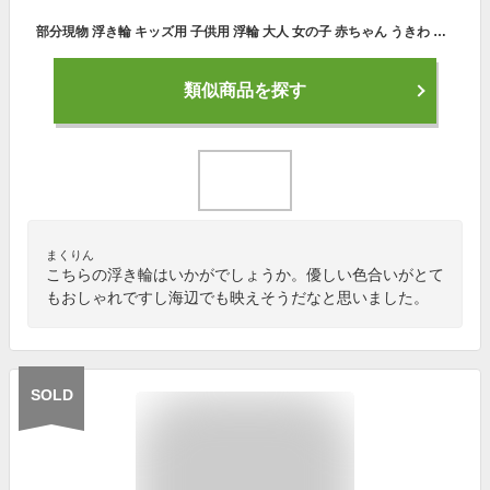
部分現物 浮き輪 キッズ用 子供用 浮輪 大人 女の子 赤ちゃん うきわ ハンドル付 水遊び 浮輪 クリア キッズフロート キラキラ 海 プール ビーチ 海水浴 浮輪 フロート かわいい おしゃれ 綺麗 うきわ ウキワ 子供 取っ手付き
類似商品を探す
まくりん
こちらの浮き輪はいかがでしょうか。優しい色合いがとて
もおしゃれですし海辺でも映えそうだなと思いました。
SOLD