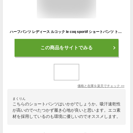
ハーフパンツ レディース ルコック le coq sportif ショートパンツ トレーニング スポーツウェア 吸汗速乾 ランニング ジョギング ジム 女性 ボトムス シンプル 短パン 半ズボン エコ素材 サステナブル/QMWTJD20Z
この商品をサイトでみる
価格と在庫を
楽天
でチェック
>>
まくりん
こちらのショートパンツはいかがでしょうか。吸汗速乾性
が高いのでべたつかず履き心地が良いと思います。エコ素
材を採用しているのも環境に優しいのでオススメします。