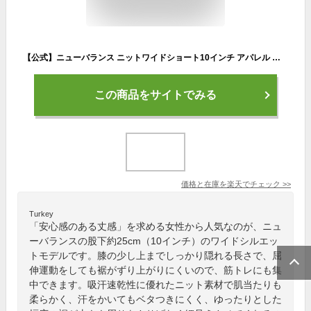
【公式】ニューバランス ニットワイドショート10インチ アパレル ズボン 短パン ボトムス 運動 スポーツ カジュアル 快適 ファッション 屋内 屋外 贈り物 ギフト レディース ウィメンズ 女性
この商品をサイトでみる
価格と在庫を
楽天
でチェック
>>
Turkey
「安心感のある丈感」を求める女性から人気なのが、ニュ
ーバランスの股下約25cm（10インチ）のワイドシルエッ
トモデルです。膝の少し上までしっかり隠れる長さで、屈
伸運動をしても裾がずり上がりにくいので、筋トレにも集
中できます。吸汗速乾性に優れたニット素材で肌当たりも
柔らかく、汗をかいてもベタつきにくく、ゆったりとした