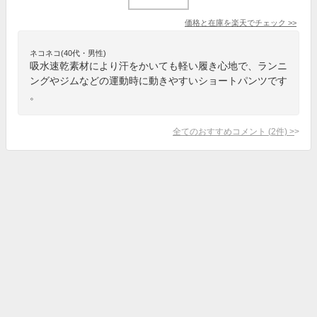
価格と在庫を
楽天
でチェック
>>
ネコネコ(40代・男性)
吸水速乾素材により汗をかいても軽い履き心地で、ランニ
ングやジムなどの運動時に動きやすいショートパンツです
。
全てのおすすめコメント
(
2
件)
>