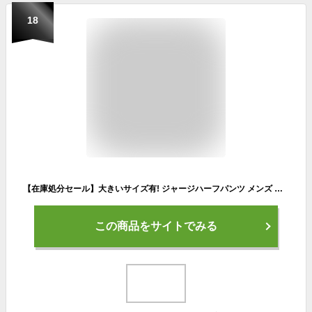
18
【在庫処分セール】大きいサイズ有! ジャージハーフパンツ メンズ レディース 大人 (S M L LL 3L 4L 5Lユック YUK ジャージ 下 レディース メンズ パンツ ハーフパンツ スポーツ サッカー ランニング YUK ユック)［大人用］ [大人]
この商品をサイトでみる