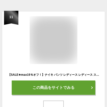
11
【SALE★max19％オフ！】ナイキ パンツ レディース レディース スポーツウェア エッセンシャル ウーブン ショートパンツ NIKE HM6983 ズボン パンツ ボトムス ハーフパンツ ランニング ポケット スポーツ カジュアル シンプル 普段使い ブラック 黒 ブラック 黒|slz|
この商品をサイトでみる