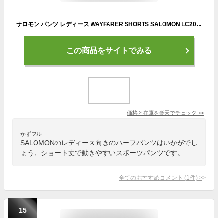
サロモン パンツ レディース WAYFARER SHORTS SALOMON LC2006900 LC2007100 LC2097400 ボトムス ショート丈 ハーフパンツ スポーティ スポーツ 運動 トレーニング ジム ランニング トレイルランニング シンプル ロゴ ワンポイント 撥水|slz|
この商品をサイトでみる
価格と在庫を
楽天
でチェック
>>
かずフル
SALOMONのレディース向きのハーフパンツはいかがでし
ょう。ショート丈で動きやすいスポーツパンツです。
全てのおすすめコメント
(
1
件)
>
15