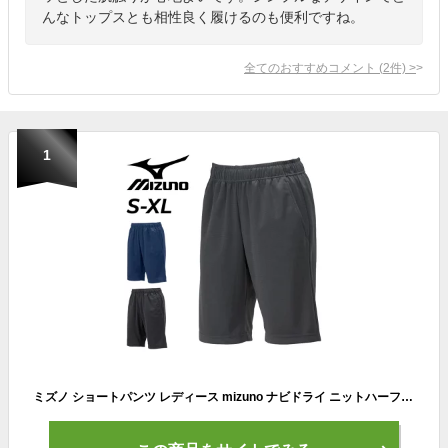
んなトップスとも相性良く履けるのも便利ですね。
全てのおすすめコメント
(
2
件)
>
1
ミズノ ショートパンツ レディース mizuno ナビドライ ニットハーフパンツ スポーツウェア 薄手 ジャージ 膝上丈 ボトムス 吸汗速乾 女性 トレーニング フィットネス ランニング エクササイズ 運動 レディースウェア 短パン 半ズボン ずぼん 服 ブランド アパレル/32MDC390