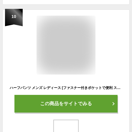
10
ハーフパンツ メンズ レディース [ファスナー付きポケットで便利 スーパーストレッチで動きやすい！] 2枚セット/単品 吸水速乾 ショートパンツ スポーツウェア 半ズボン 短パン スポーツ ランニング ジョギング ジム 服 服装 トレーニング キャンプ アウトドア ラドウェザー
この商品をサイトでみる