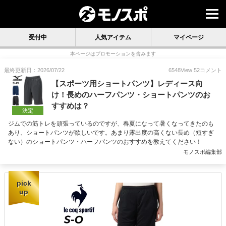
受付中
人気アイテム
マイページ
本ページはプロモーションを含みます
最終更新日：2026/07/22
6548
View
52
コメント
【スポーツ用ショートパンツ】レディース向
け！長めのハーフパンツ・ショートパンツのお
すすめは？
決定
ジムでの筋トレを頑張っているのですが、春夏になって暑くなってきたのも
あり、ショートパンツが欲しいです。あまり露出度の高くない長め（短すぎ
ない）のショートパンツ・ハーフパンツのおすすめを教えてください！
モノスポ編集部
pick
up