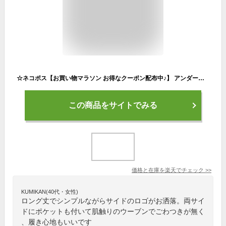
☆ネコポス【お買い物マラソン お得なクーポン配布中♪】 アンダーアーマー メンズ レディース ハーフパンツ ショートパンツ UAチーム ユーティリティー ショーツ ルーズ ポケット トレーニング UA TEAM UTILITY SHORTS ユニセックス UNDER ARMOUR 1364981 あす楽 対応可
この商品をサイトでみる
価格と在庫を
楽天
でチェック
>>
KUMIKAN(40代・女性)
ロング丈でシンプルながらサイドのロゴがお洒落。両サイ
ドにポケットも付いて肌触りのウーブンでごわつきが無く
、履き心地もいいです