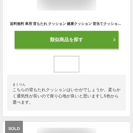
送料無料 車用 背もたれ クッション 健康クッション 背当てクッション 腰痛対策クッション 背中 通気性 長時間 姿勢矯正 猫背矯正 疲れない 運転 デスクワーク オフィス チェア 椅子 クッション
類似商品を探す
まくりん
こちらの背もたれクッションはいかがでしょうか。柔らか
く通気性が良いので座り心地が良いと思いますし5色から
選べます。
SOLD