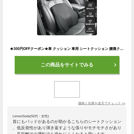
★300円OFFクーポン★車 クッション 車用 シートクッション 腰痛クッション 車 ネックパッド 背もたれ ヘッドレスト 低反発クッション 車 腰クッション 運転クッション 健康グッズ ランバーサポート 腰当て 通気 ギフト 四季汎用 頸枕と腰枕の2点セット ブラック
この商品をサイトでみる
価格と在庫を
楽天
でチェック
>>
LemonSoda(50代・女性)
首にもパッドがあるのが助かるこちらのシートクッション
、低反発性があり弾き返すような張りやモチモチさがあり
、長距離での運転でも疲れにくくなると思います。