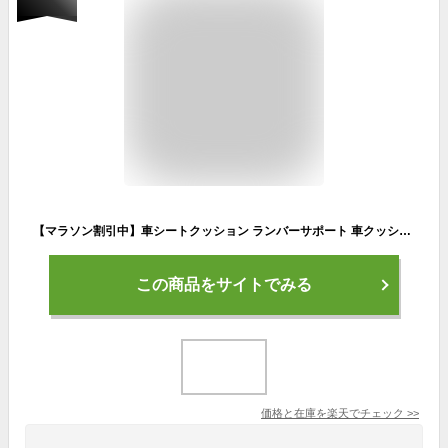
【マラソン割引中】車シートクッション ランバーサポート 車クッション 後部座席 車用クッション 車 ネックパッド ランバーサポートクッション 運転席 首クッション 座席シート 低反発 腰用クッション カークッション 長距離 運転 腰痛 クッション 頭 首 腰 肩 背中 セット
この商品をサイトでみる
価格と在庫を
楽天
でチェック
>>