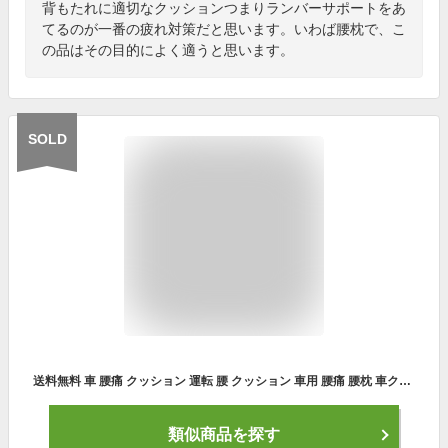
背もたれに適切なクッションつまりランバーサポートをあ
てるのが一番の疲れ対策だと思います。いわば腰枕で、こ
の品はその目的によく適うと思います。
SOLD
送料無料 車 腰痛 クッション 運転 腰 クッション 車用 腰痛 腰枕 車クッション 車 腰クッション 低反発 疲れない オフィス 背中 背当て 腰当て デスクワーク プレゼント ギフト カークッション 健康グッズ 敬老の日
類似商品を探す