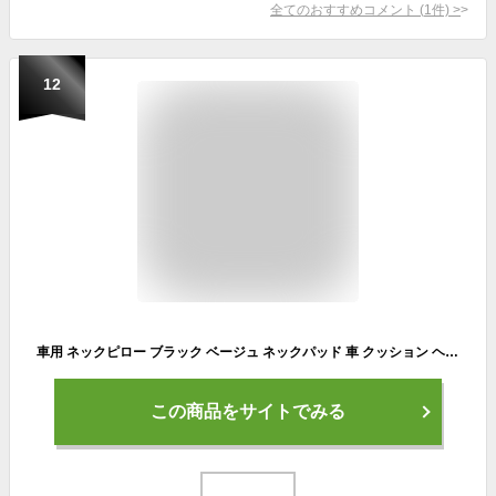
全てのおすすめコメント
(
1
件)
>
12
車用 ネックピロー ブラック ベージュ ネックパッド 車 クッション ヘッドレスト 低反発 首 頭 枕 車用 ドライブ サポート カー シート 長距離 トラベル 旅行 車中泊 快眠 快適
この商品をサイトでみる