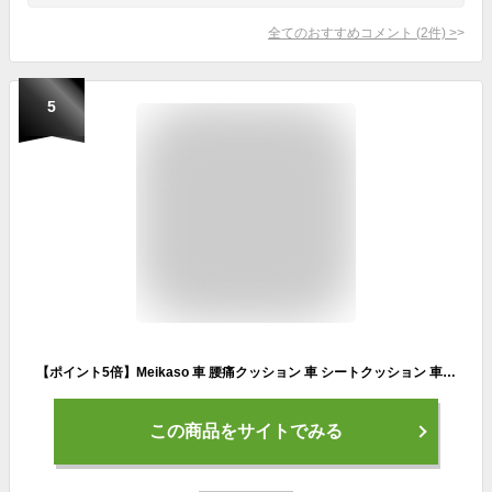
全てのおすすめコメント
(
2
件)
>
5
【ポイント5倍】Meikaso 車 腰痛クッション 車 シートクッション 車 クッション 車 腰 ヘッドレスト クッション 新世代 ブランド ランバーサポート ネックパッド 背もたれ ネックピロー 腰クッション 腰当 運転 低反発 通気性 椅子 母の日 ギフト敬老の日
この商品をサイトでみる