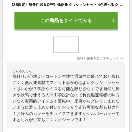
【SS限定！無条件10％OFF】低反発 クッションセット 4色選べる クッション 座布団 腰痛 椅子用 腰の負担を大幅に軽減 人間工学設計 滑り止め 通気性抜群 健康 猫背 正しい姿勢に導ぐ 骨盤サポート 車 オフィス デスクワーク 厚め 疲れない いす用 コットン生地 ベルト付き
この商品をサイトでみる
価格と在庫を
楽天
でチェック
>>
るんるんるん
肌触りが心地よいコットン生地で通気性に優れており蒸れ
にくく低反発素材でフィット感が心地よいクッションセッ
トはいかが？事故やミスを可能な限り少なくでき自然な動
きや状態で使える人間工学設計なので長距離運転者の味方
となる実用的アイテム！運転中、座席からズレてしまわな
いように滑り止めが付いており安全走行可能な所も魅力的
！お好みのカラーをチョイスできますがシルバーカラーで
すと汚れが目立ちにくくオシャレです！