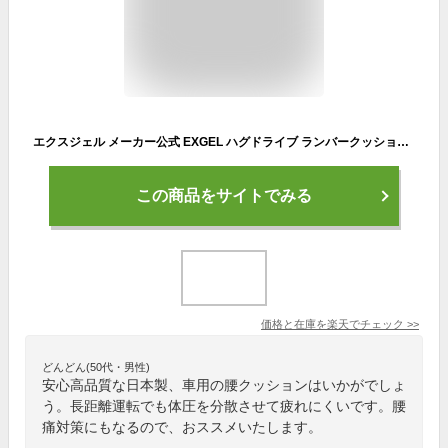
エクスジェル メーカー公式 EXGEL ハグドライブ ランバークッション HUD11 カークッション 日本製 クッション 車 腰クッション ジェルクッション 自動車用 カーシート 車 座席シート 運転席 ドライブ 長距離 運転 腰 姿勢 腰痛 腰痛対策 体圧分散 骨盤 プレゼント ギフト
この商品をサイトでみる
価格と在庫を
楽天
でチェック
>>
どんどん(50代・男性)
安心高品質な日本製、車用の腰クッションはいかがでしょ
う。長距離運転でも体圧を分散させて疲れにくいです。腰
痛対策にもなるので、おススメいたします。