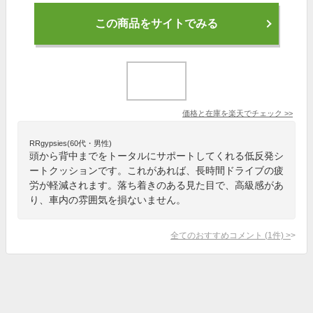
この商品をサイトでみる
価格と在庫を
楽天
でチェック
>>
RRgypsies(60代・男性)
頭から背中までをトータルにサポートしてくれる低反発シ
ートクッションです。これがあれば、長時間ドライブの疲
労が軽減されます。落ち着きのある見た目で、高級感があ
り、車内の雰囲気を損ないません。
全てのおすすめコメント
(
1
件)
>