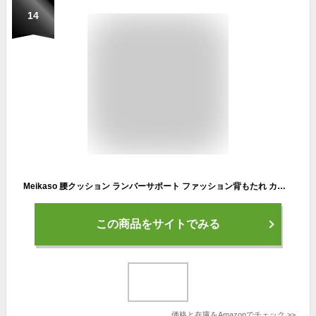
14
Meikaso 腰クッション ランバーサポート ファッション背もたれ カークッション ウェストクッション 着座 アップグレード ハイエンド 運転 腰楽 低反発 枕 通気性 人間工学 腰サポート 車用品 オフィスチェア用品 (ブラック)
この商品をサイトでみる
価格と在庫を
Amazon
でチェック
>>