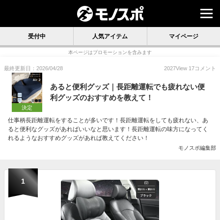
受付中
人気アイテム
マイページ
本ページはプロモーションを含みます
最終更新日：2026/04/28
2027
View
17
コメント
あると便利グッズ｜長距離運転でも疲れない便
利グッズのおすすめを教えて！
決定
仕事柄長距離運転をすることが多いです！長距離運転をしても疲れない、あ
ると便利なグッズがあればいいなと思います！長距離運転の味方になってく
れるようなおすすめグッズがあれば教えてください！
モノスポ編集部
1