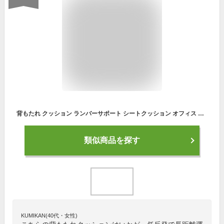
背もたれ クッション ランバーサポート シートクッション オフィス 椅子 イス 腰痛 腰用クッション 骨盤クッション 低反発 椅子 オフィス 腰痛 姿勢 車 低反発 長距離運転 オフィス 腰枕
類似商品を探す
KUMIKAN(40代・女性)