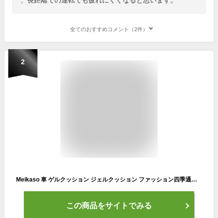
全てのおすすめコメント（2件）
2
Meikaso 車 ゲルクッション ジェルクッション ファッション四季通用 シートクッション 無重力 クッション車 座布団 アップグレード ハイエンド運転クッション お尻クッション カークッション クールカーシート エアーカーシート 滑り止め 蒸れない 痔 お尻が痛くならない 通気性 体圧分散 特大 自動車 椅子用 自宅 オフィス 敬老の日 ギフト (1-ブラック)
この商品をサイトでみる