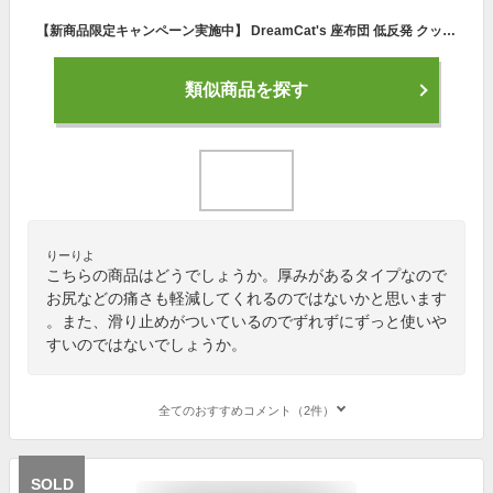
【新商品限定キャンペーン実施中】 DreamCat's 座布団 低反発 クッション おしゃれ 竹炭 滑り止め 疲れない 腰痛対策 骨盤 姿勢 矯正 椅子用 チェア フロア あぐら 厚み 大きめ 大きい お尻 痛み 痛くならない ざぶとん 腰 妊婦 椅子 車 いす オフィスワーク
類似商品を探す
りーりよ
こちらの商品はどうでしょうか。厚みがあるタイプなので
お尻などの痛さも軽減してくれるのではないかと思います
。また、滑り止めがついているのでずれずにずっと使いや
すいのではないでしょうか。
全てのおすすめコメント（2件）
SOLD