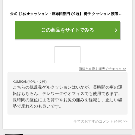
公式【1位★クッション・座布団部門で2冠】 椅子 クッション 腰痛 対策 低反発 ゲルクッション 姿勢矯正 チェアー 座椅子 オフィス 用 持ち運び デスク テレワーク 在宅 運転 車 骨盤 猫背 背中 痛い 矯正 姿勢 楽 疲れない ジェルクッション イス 床 座る 四角 坐骨神経痛
この商品をサイトでみる
価格と在庫を
楽天
でチェック
>>
KUMIKAN(40代・女性)
こちらの低反発ゲルクッションはいかが。長時間の車の運
転はもちろん、テレワークやオフィスでも使用できます。
長時間の座位による背中やお尻の痛みを軽減し、正しい姿
勢で座れるのも良いです。
全てのおすすめコメント
(
4
件)
>