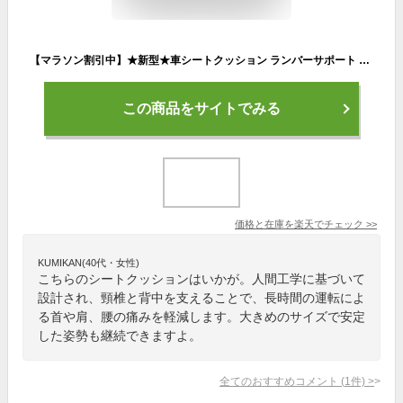
【マラソン割引中】★新型★車シートクッション ランバーサポート 車クッション ネックパッド 車用クッション 運転 腰クッション 6Dサポート シープナパッレザー ドライブ 長距離運転 頭 首 腰 肩 背もたれ 背中 ヘッドレスト カーまくら 説明書付 セット販売ページ
この商品をサイトでみる
価格と在庫を
楽天
でチェック
>>
KUMIKAN(40代・女性)
こちらのシートクッションはいかが。人間工学に基づいて
設計され、頸椎と背中を支えることで、長時間の運転によ
る首や肩、腰の痛みを軽減します。大きめのサイズで安定
した姿勢も継続できますよ。
全てのおすすめコメント
(
1
件)
>