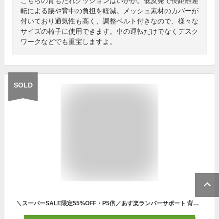
こちらの背もたれクッションはいかが。低反発で長距離運
転による腰や背中の負担を軽減。メッシュ素材のカバーが
付いており通気性も高く、調整ベルト付きなので、様々な
サイズの椅子に使用できます。車の運転だけでなくデスク
ワークなどでも重宝しますよ。
SOLD
＼スーパーSALE限定55%OFF・P5倍／あす楽ランバーサポート 背もたれ クッション ランバーサポート 腰枕 腰クッション ゲルクッション 腰の不快対策クッション 通気性 長時間 姿勢矯正 猫背矯正 疲れない 椅子 車 シート オフィスチェア 固定 最新3D 送料無料 mf-0004