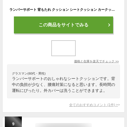
ランバーサポート 背もたれ クッション シートクッション カークッション 腰クッション 椅子用クッション デスクワーク オフィス 車用 低反発 背当て 運転 猫背 背中用 姿勢矯正 疲れない 健康 長時間 腰痛対策 外カバー洗える aaa
この商品をサイトでみる
価格と在庫を
楽天
でチェック
>>
グラスマン(60代・男性)
ランバーサポートのおしゃれなシートクッションです。背
中の負担が少なく、腰痛対策になると思います。長時間の
運転にぴったり。外カバーは洗うことができますよ。
全てのおすすめコメント
(
1
件)
>
9