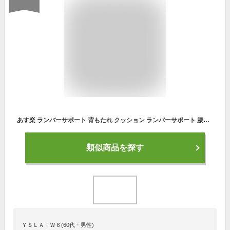
あす楽 ランバーサポート 背もたれ クッション ランバーサポート 腰枕 腰クッション ゲルクッション 腰の不快対策クッション 通気性 長時間 姿勢矯正 猫背矯正 疲れない 椅子 車 シート オフィスチェア 固定 最新3D mf-0004
類似商品を探す
ＹＳＬＡＩＷ６(60代・男性)