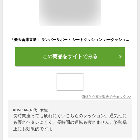
「楽天倉庫直送」 ランバーサポート シートクッション カークッション 車用 背もたれクッション 福袋 健康クッション 背当てクッション 腰の不快対策クッション 背中 通気性 長時間 姿勢矯正 猫背矯正 疲れない 運転 デスクワーク オフィス チェア 椅子 IKSTAR クッション
この商品をサイトでみる
価格と在庫を
楽天
でチェック
>>
KUMIKAN(40代・女性)
長時間座っても疲れにくいこちらのクッション。通気性に
も優れヘタレにくく、長時間の運転も疲れません。姿勢矯
正にも効果的ですよ