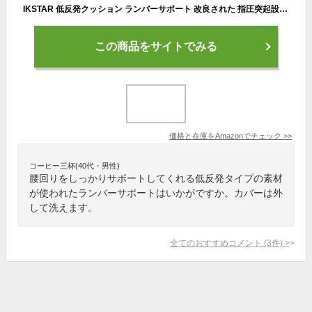
IKSTAR 低反発クッション ランバーサポート 改良された 指圧突起設計 RoHS安全基準クリア オフィス 椅子 車用 腰枕 リラックスクッション 取付バンド調節可能 カバー洗える ブラック
この商品をサイトでみる
価格と在庫を
Amazon
でチェック
>>
コーヒー三杯(40代・男性)
腰回りをしっかりサポートしてくれる低反発タイプの素材
が使われたランバーサポートはいかがですか。カバーは外
して洗えます。
全てのおすすめコメント
(
3
件)
>