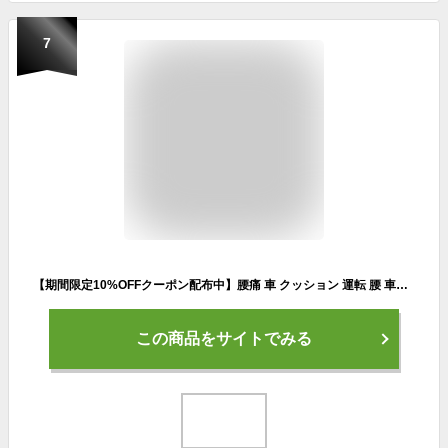
7
【期間限定10%OFFクーポン配布中】腰痛 車 クッション 運転 腰 車用 腰痛クッション 腰枕 車クッション 腰クッション 腰痛対策 低反発 ランバーサポート 腰当て 長距離運転 ドライブ テレワーク 渋滞 腰あて 【売れ筋】
この商品をサイトでみる