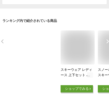
ランキング内で紹介されている商品
スキーウェア レディ
スノー
ース 上下セット パ
スキー
ンツ ジャケット ボ
ース 
ード ウェア スノボ
ボード
ショップでみる
ショ
ウェア スノーボード
ウェア
ウェア ウェア スノ
スノボ
ー ウェア ウエア お
ーボー
しゃれ かわいい 下
スキー