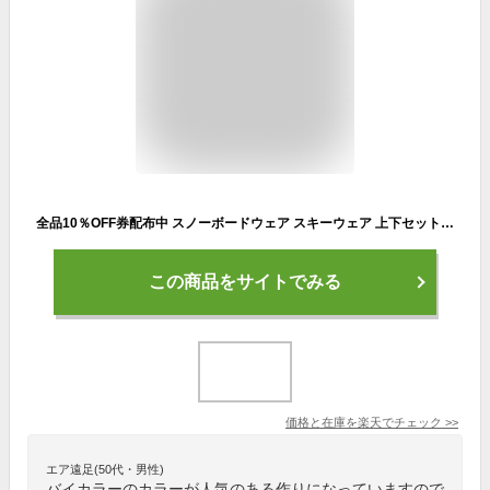
全品10％OFF券配布中 スノーボードウェア スキーウェア 上下セット レディース パンツ ジャケット ボード ウェア スノボ ウェア スノボー ウェア スノー ウェア ウエア おしゃれ かわいい 上 下 スノーボード スキー 保温 中綿 撥水 防風 防寒 着 PISET-43PJB_ICE 【LDY】
この商品をサイトでみる
価格と在庫を
楽天
でチェック
>>
エア遠足(50代・男性)
バイカラーのカラーが人気のある作りになっていますので