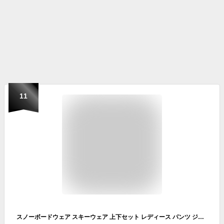
11
スノーボードウェア スキーウェア 上下セット レディース パンツ ジャケット ボード ウェア スノボ ウェア ウェア スノー ウェア ウエア おしゃれ かわいい 上 下 スノーボード スキー アウトドア 保温 中綿 撥水 防風 防寒 着 耐水 ISET-510 【LDY】