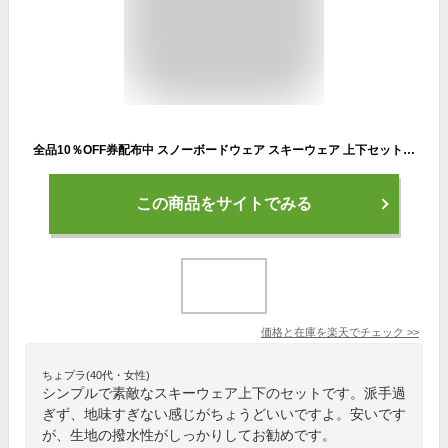
全品10％OFF券配布中 スノーボードウェア スキーウェア 上下セット レディース パンツ ジャケット ボード ウェア スノボ ウェア ウェア スノー ウェア ウエア おしゃれ かわいい 上 下 スノーボード スキー アウトドア 保温 中綿 撥水 防風 防寒 着 耐水 ISET-510 【LDY】
この商品をサイトでみる
価格と在庫を
楽天
でチェック
>>
ちょプラ(40代・女性)
シンプルで素敵なスキーウェア上下のセットです。派手過
ぎず、地味すぎない感じがちょうどいいですよ。安いです
が、生地の撥水性がしっかりしてお勧めです。