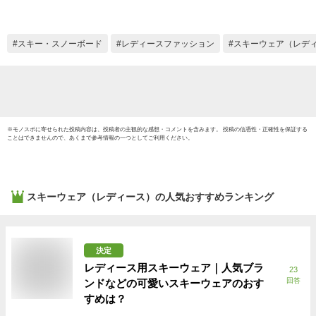
スノーボード スキー
ア ス
アウトドア 保温 中
ャケッ
綿 撥水 防風 防寒 着
しゃれ 
スキー・スノーボード
レディースファッション
スキーウェア（レデ
耐水 ICSKI-827
ロキシー
《LDY》
※
モノスポ
に寄せられた投稿内容は、投稿者の主観的な感想・コメントを含みます。 投稿の信憑性・正確性を保証する
ことはできませんので、あくまで参考情報の一つとしてご利用ください。
スキーウェア（レディース）
の人気おすすめランキング
決定
レディース用スキーウェア｜人気ブラ
23
回答
ンドなどの可愛いスキーウェアのおす
すめは？