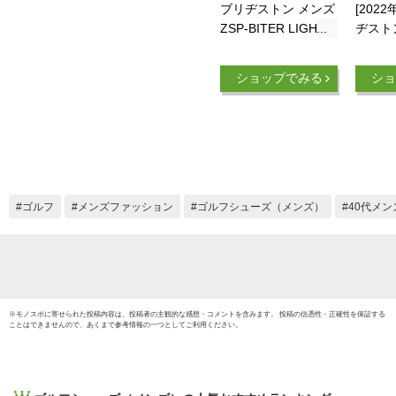
ブリヂストン メンズ
[202
ZSP-BITER LIGHT
ヂスト
BOA ゼロ・スパイク
ZSP-B
バイター ライト ニ
BOA
ショップでみる
ショ
ット ボア スパイク
バイタ
レス ゴルフシューズ
ット 
SHG220 SV シルバ
レス 
ー [2022年モデル]
SHG2
【あす楽対応】 [有
ク 【
賀園ゴルフ]
ゴルフ
メンズファッション
ゴルフシューズ（メンズ）
40代メン
※
モノスポ
に寄せられた投稿内容は、投稿者の主観的な感想・コメントを含みます。 投稿の信憑性・正確性を保証する
ことはできませんので、あくまで参考情報の一つとしてご利用ください。