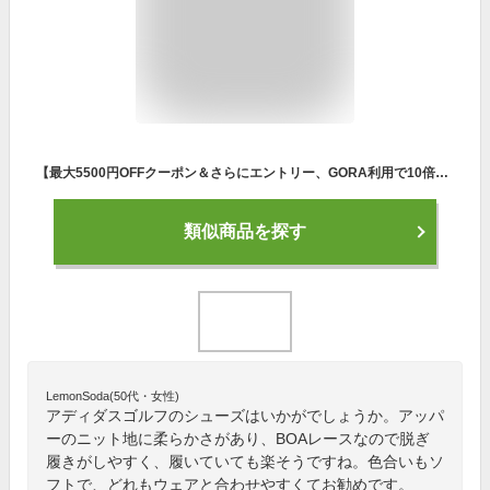
【最大5500円OFFクーポン＆さらにエントリー、GORA利用で10倍！】 adidas Golf(アディダスゴルフ)日本正規品 CODECHAOS BOA21 PRIMEBLUE (コードカオスボアプライムブルー) スパイクレスゴルフシューズ 2021モデル 「KZI13」 【あす楽対応】
類似商品を探す
LemonSoda(50代・女性)
アディダスゴルフのシューズはいかがでしょうか。アッパ
ーのニット地に柔らかさがあり、BOAレースなので脱ぎ
履きがしやすく、履いていても楽そうですね。色合いもソ
フトで、どれもウェアと合わせやすくてお勧めです。