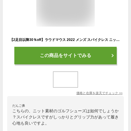
【2足目以降30％off】ラウドマウス 2022 メンズ スパイクレス ニット ゴルフシューズ Shagadelic Black シャガデリック ブラック LM-GS0003 762979(020) 【日本規格】【新品】22SS Loudmouth スニーカー JUN2 look11
この商品をサイトでみる
価格と在庫を
楽天
でチェック
>>
だんご鼻
こちらの、ニット素材のゴルフシューズは如何でしょうか
？スパイクレスですがしっかりとグリップ力があって履き
心地も良いですよ。