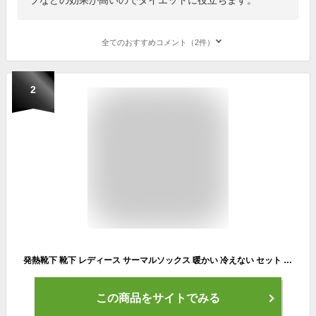
全てのおすすめコメント（2件）
2
発熱靴下 靴下 レディース サーマルソックス 暖かい 冷えない セット ソックス 足つぼ 暖かい 自己発熱 発熱ソックス 健康ソックス 健康靴下 あったか 防寒 冬 保温 冷え症対策 あったか靴下 防寒靴下 血行促進 ダイエット リラックス 足元 室内 ルームソックス
この商品をサイトでみる