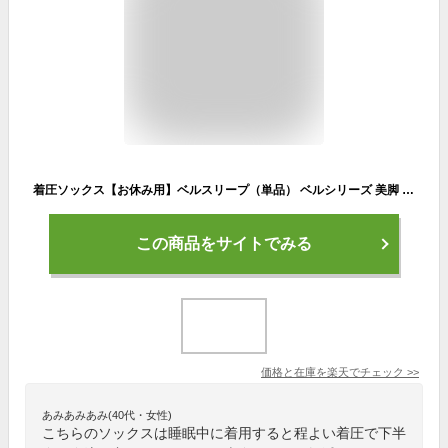
着圧ソックス【お休み用】ベルスリープ（単品） ベルシリーズ 美脚 脚やせ 下半身ダイエット スパッツ スリム 冷え対策 下半身痩せ むくみケア 骨盤矯正 骨盤ダイエット シェイプ
この商品をサイトでみる
価格と在庫を
楽天
でチェック
>>
あみあみあみ(40代・女性)
こちらのソックスは睡眠中に着用すると程よい着圧で下半