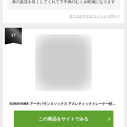
身の血流を良くしてくれて下半身のむくみ軽減になります
全てのおすすめコメント
(
1
件)
>
17
SUNAYAMA アーチバランスソックス アスレティックトレーナー杉山ちなみ先生監修『足元の安定が正しい姿勢を導く』テーピング機能 ソックス 左右専用 6694QV (JP, 数字サイズ, 23.0 cm, 25.0 cm, 1, グレー)
この商品をサイトでみる