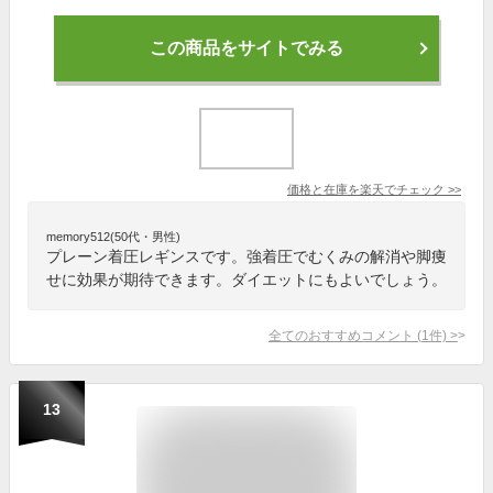
この商品をサイトでみる
価格と在庫を
楽天
でチェック
>>
memory512(50代・男性)
プレーン着圧レギンスです。強着圧でむくみの解消や脚痩
せに効果が期待できます。ダイエットにもよいでしょう。
全てのおすすめコメント
(
1
件)
>
13