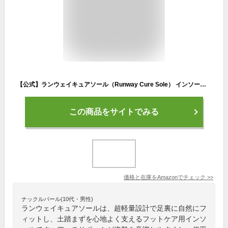
【公式】ランウェイキュアソール（Runway Cure Sole） インソール 中敷き フットケア 足裏 超軽量 土踏まず サポーター フットサポーター 土踏まず アーチサポーター サポート 足裏 アーチサポート ソックス ヨガシューズ ヨガソックス ピラティス 外反母趾 姿勢矯正 偏平足 扁平足 姿勢サポート 姿勢改善 骨盤 矯正 足裏アーチ 足の甲 かかと エクササイズ ダイエット (M, 1, 枚)
この商品をサイトでみる
価格と在庫を
Amazon
でチェック
>>
ナックルバール(10代・男性)
ランウェイキュアソールは、超軽量設計で足裏に自然にフ
ィットし、土踏まずを心地よく支えるフットケア用インソ