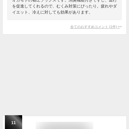
を促進してくれるので、むくみ対策にぴったり。疲れやダ
イエット、冷えに対しても効果があります。
全てのおすすめコメント
(
1
件)
>
11