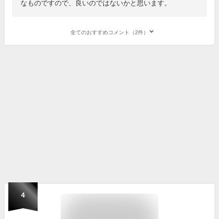
なものですので、良いのではないかと思います。
全てのおすすめコメント（2件）
4