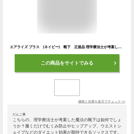
エアライズ プラス (ネイビー) 靴下 正規品 理学療法士が考案した魔法の靴下 リフトアップ ヒップアップ ウエストシェイプ ダイエット 姿勢矯正 むくみ防止 新しくなりました サイズS Mお選びください
この商品をサイトでみる
価格と在庫を
楽天
でチェック
>>
だんご鼻
こちらの、理学療法士が考案した魔法の靴下は如何でしょ
うか？履くだけでむくみ防止やヒップアップ、ウエストシ
ェイプなどのダイエット効果が期待できるソックスです。