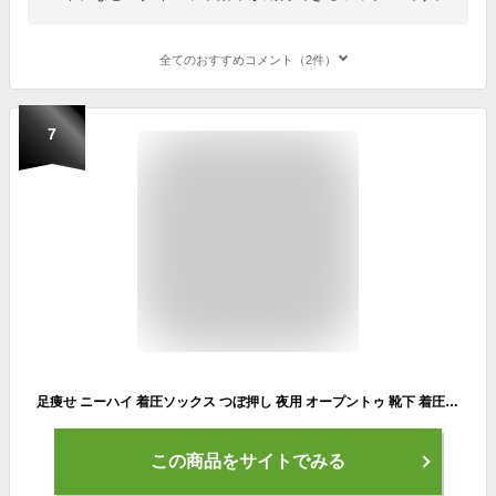
全てのおすすめコメント（2件）
7
足痩せ ニーハイ 着圧ソックス つぼ押し 夜用 オープントゥ 靴下 着圧 ハイソックス 引き締め むくみ解消 脚痩せ 浮腫み 着圧ハイソックス グッズ ソックス 美脚 寝ながら ふくらはぎ 就寝 寝るとき シェイプアップ ダイエット【370023】
この商品をサイトでみる