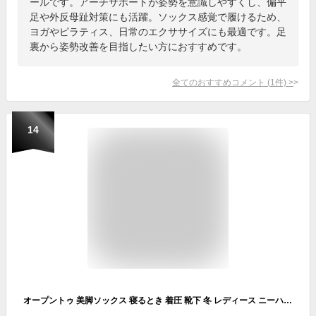
ールです。アーチサポートが姿勢を意識しやすくし、偏平
足や外反母趾対策にも活躍。ソックス感覚で履けるため、
ヨガやピラティス、日常のエクササイズにも最適です。足
裏から姿勢改善を目指したい方におすすめです。
全てのおすすめコメント
(
1
件)
>
14
オープントゥ 美脚ソックス 寝るとき 着圧 靴下 冬 レディース ニーハイ ソックス あったか 着圧 オープントゥー 靴下 あったかグッズ リラックス 癒しグッズ 足元 ダイエット むくみ解消 吸湿発熱 着圧ソックス 足 むくみ 対策【328052】