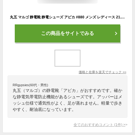
丸五 マルゴ 静電靴 静電シューズ アビカ #880 メンズ レディース 21.0cm〜29.0cm 静電気帯電防止 メッシュ 軽量 耐油底 3E シューズ 作業靴
この商品をサイトでみる
価格と在庫を
楽天
でチェック
>>
RRgypsies(60代・男性)
丸五（マルゴ）の静電靴「アビカ」がおすすめです。確か
な静電気帯電防止機能があるシューズです。アッパーはメ
ッシュ仕様で通気性がよく、足が蒸れません。軽量で歩き
やすく、耐油底になっています。
全てのおすすめコメント
(
1
件)
>