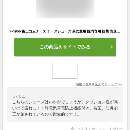
F-4966 富士ゴムナース ナースシューズ 男女兼用 院内専用 抗菌 防臭加工 静電気帯電防止 疲れにくい 通気性 衝撃吸収 クッション性 メッシュ フジゴム 医療用 看護師 介護 ユニセックス 病院 看護靴 紐靴 ナースクール ナーススニーカー 大きいサイズ ホワイト 白
この商品をサイトでみる
価格と在庫を
楽天
でチェック
>>
まくりん
こちらのシューズはいかがでしょうか。クッション性が高
いので疲れにくく静電気帯電防止機能付き、抗菌、防臭加
工が施されているので衛生的ですよ。
全てのおすすめコメント
(
1
件)
>