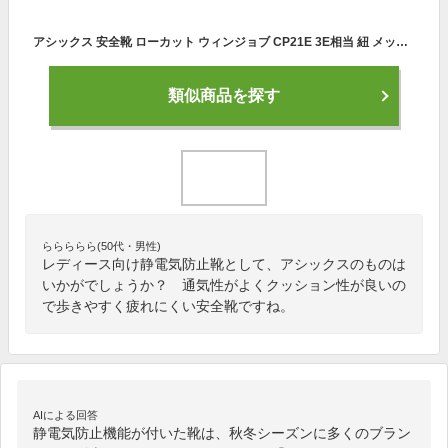
アシックス 安全靴 ローカット ウィンジョブ CP21E 3E相当 紐 メッシュ 静電気帯電防止 通気性 メンズ レディース 1273A038
類似商品を探す
ららららら(50代・男性)
レディース向け静電気防止靴として、アシックスのものは
いかがでしょうか？ 通気性がよくクッション性が良いの
で歩きやすく疲れにくい安全靴ですね。
AIによる回答
静電気防止機能が付いた靴は、秋冬シーズンに多くのブラン