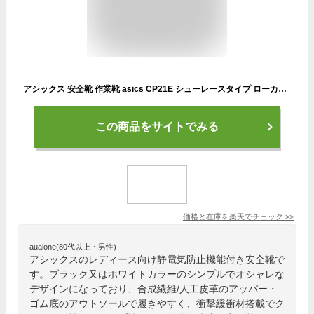
アシックス 安全靴 作業靴 asics CP21E シューレースタイプ ローカット ウィンジョブ 紐靴 ひもタイプ ゴム底 静電気帯電防止機能 黒 ブラック 白 ホワイト メンズ レディース 1273A038 送料無料
この商品をサイトでみる
価格と在庫を
楽天
でチェック
>>
aualone(80代以上・男性)
アシックスのレディース向け静電気防止機能付き安全靴で
す。ブラック又はホワイトカラーのシンプルでオシャレな
デザインになっており、合成繊維/人工皮革のアッパー・
ゴム底のアウトソールで履きやすく、衝撃緩衝材搭載でク