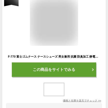
F-770 富士ゴムナース ナースシューズ 男女兼用 抗菌 防臭加工 静電気帯電防止 疲れにくい 通気性 衝撃吸収 クッション性 メッシュ フジゴム 医療用 看護師 介護 ユニセックス 病院 看護靴 紐靴 ゴム ナースエアー ナーススニーカー 大きいサイズ ホワイト 白
この商品をサイトでみる
価格と在庫を
楽天
でチェック
>>