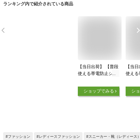
ランキング内で紹介されている商品
【当日出荷】 【普段
【当日
使える帯電防止シュ
使える
ーズ】 静電気防止ス
ーズ】
ニーカー 作業靴 レ
ニーカ
ショップでみる
ショ
ディース 丸五 ヤン
ディー
ミミ 290 疲れない
ミミ 2
ファッション
レディースファッション
スニーカー・靴（レディース