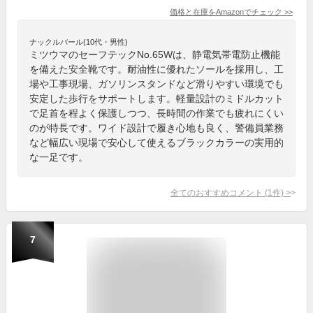
価格と在庫を
Amazon
でチェック
>>
ナックルバール(10代・男性)
ミツウマのセーフテックNo.65Wは、静電気帯電防止機能
を備えた安全靴です。耐油性に優れたソールを採用し、工
場や工事現場、ガソリンスタンドなど滑りやすい環境でも
安定した歩行をサポートします。軽量設計のミドルカット
で足首を程よく保護しつつ、長時間の作業でも疲れにくい
のが特長です。ワイド設計で履き心地も良く、警備員業務
など幅広い現場で安心して使えるブラックカラーの実用的
な一足です。
全てのおすすめコメント
(
1
件)
>
7