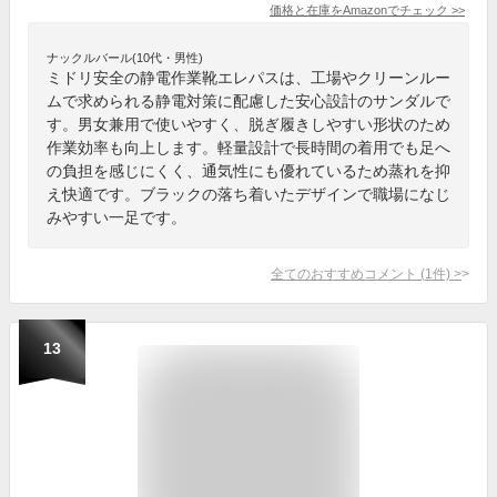
価格と在庫を
Amazon
でチェック
>>
ナックルバール(10代・男性)
ミドリ安全の静電作業靴エレパスは、工場やクリーンルー
ムで求められる静電対策に配慮した安心設計のサンダルで
す。男女兼用で使いやすく、脱ぎ履きしやすい形状のため
作業効率も向上します。軽量設計で長時間の着用でも足へ
の負担を感じにくく、通気性にも優れているため蒸れを抑
え快適です。ブラックの落ち着いたデザインで職場になじ
みやすい一足です。
全てのおすすめコメント
(
1
件)
>
13