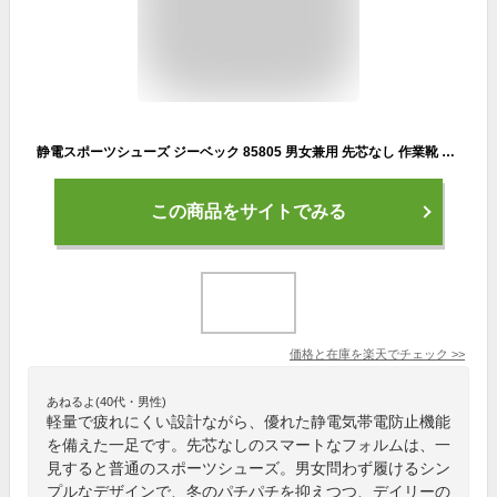
静電スポーツシューズ ジーベック 85805 男女兼用 先芯なし 作業靴 耐油 スニーカー ワークシューズ 静電気帯電防止靴 メンズ レディース ユニセックス 小さいサイズ 軽量 クッション性 XEBEC 『22.0cm～29.0cm』
この商品をサイトでみる
価格と在庫を
楽天
でチェック
>>
あねるよ(40代・男性)
軽量で疲れにくい設計ながら、優れた静電気帯電防止機能
を備えた一足です。先芯なしのスマートなフォルムは、一
見すると普通のスポーツシューズ。男女問わず履けるシン
プルなデザインで、冬のパチパチを抑えつつ、デイリーの