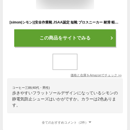
[simon(シモン)]安全作業靴 JSAA認定 短靴 プロスニーカー 耐滑 軽快 静電 短靴 スニーカー 紐 反射 NS611静電 白 22.0 cm
この商品をサイトでみる
価格と在庫を
Amazon
でチェック
>>
コーヒー三杯(40代・男性)
歩きやすいフラットソールデザインになっているシモンの
静電気防止シューズはいかがですか。カラーは2色ありま
す。
全てのおすすめコメント（2件）