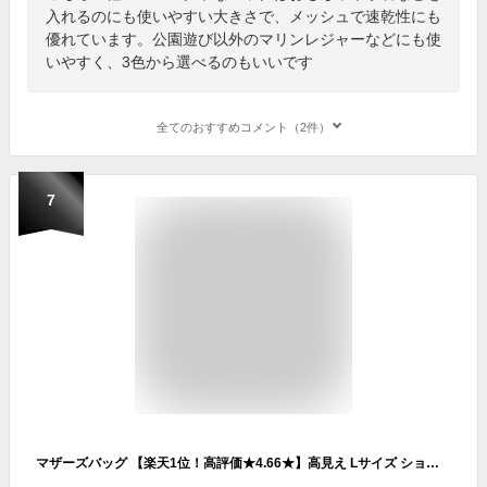
入れるのにも使いやすい大きさで、メッシュで速乾性にも
優れています。公園遊び以外のマリンレジャーなどにも使
いやすく、3色から選べるのもいいです
全てのおすすめコメント（2件）
7
マザーズバッグ 【楽天1位！高評価★4.66★】高見え Lサイズ ショルダー ママバッグ ナイロン トートバッグ おしゃれ 軽量 大容量 トート 撥水 2WAY 保育園 陣痛バッグ マザーズバック 肩掛け カジュアル 旅行 出産祝 ギフト 送料無料 あす楽 アンコール Annekor ADS_SN21008