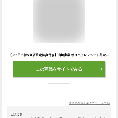
【365日出荷&当店限定特典付き】山崎実業 ポリエチレンシート外遊び収納バッグ タワー tower 公式 収納 ストライダー バッグ 袋 収納袋 80L ポケット付 持ち手 持ち運び ペダルなし自転車 おもちゃ アウトドア 1846 1847
この商品をサイトでみる
価格と在庫を
楽天
でチェック
>>
だんご鼻