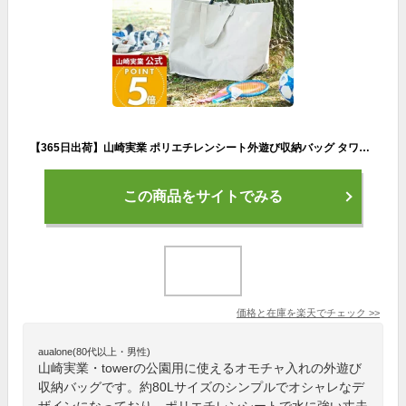
【365日出荷】山崎実業 ポリエチレンシート外遊び収納バッグ タワー tower 公式 収納 ストライダー バッグ 袋 収納袋 80L ポケット付 持ち手 持ち運び ペダルなし自転車 おもちゃ アウトドア 1846 1847
この商品をサイトでみる
価格と在庫を
楽天
でチェック
>>
aualone(80代以上・男性)
山崎実業・towerの公園用に使えるオモチャ入れの外遊び
収納バッグです。約80Lサイズのシンプルでオシャレなデ
ザインになっており、ポリエチレンシートで水に強い丈夫