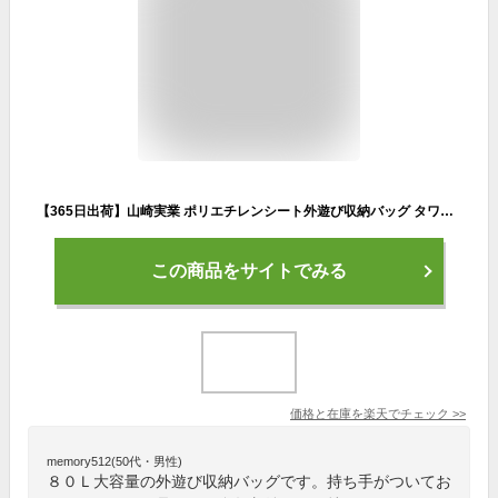
【365日出荷】山崎実業 ポリエチレンシート外遊び収納バッグ タワー tower 公式 収納 ストライダー バッグ 袋 収納袋 80L ポケット付 持ち手 持ち運び ペダルなし自転車 おもちゃ アウトドア 1846 1847
この商品をサイトでみる
価格と在庫を
楽天
でチェック
>>
memory512(50代・男性)
８０Ｌ大容量の外遊び収納バッグです。持ち手がついてお