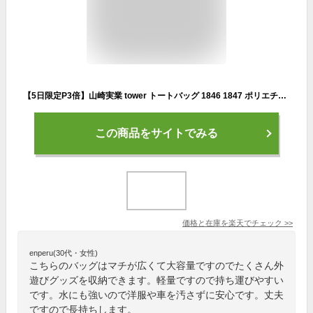
【5日限定P3倍】山崎実業 tower トートバッグ 1846 1847 ポリエチレンシート外遊び収納バッグ タワー ワイド 大きい 大容量 特大 大型 軽量 袋 ギアバッグ キャンプ アウトドア ランドリー おもちゃ ボール キッズバイク 収納 防水 撥水 丈夫 折りたたみ 持ち運び 肩掛け 無
この商品をサイトでみる
価格と在庫を
楽天
でチェック
>>
enperu(30代・女性)
こちらのバッグはマチが広くて大容量ですのでたくさん外
遊びグッズを収納できます。軽量ですので持ち運びやすい
です。水にも強いので洋服や車を汚さずに安心です。丈夫
ですので長持ちします。