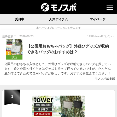
受付中
人気アイテム
マイページ
本ページはプロモーションを含みます
最終更新日：2026/06/23
1259
View
42
コメント
【公園用おもちゃバッグ】外遊びグッズが収納
できるバッグのおすすめは？
決定
公園用のおもちゃ入れとして、外遊びグッズが収納できるバッグを探してい
ます！娘と公園へ行くときはグッズを持って行っているのですが、だんだん
量が増えてきたので専用バッグが欲しいです。おすすめを教えてください！
モノスポ編集部
1