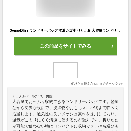
SensaBliss ランドリーバッグ 洗濯カゴ 折りたたみ 大容量ランドリーバスケット メッシュ収納バスケット 洗濯物入れ 丈夫で軽量 持ち運び簡単 プールバッグ 収納 壁掛け 取っ手付き おもちゃ収納 小物収納 プールや旅行にも 家庭用（ブラック）
この商品をサイトでみる
価格と在庫を
Amazon
でチェック
>>
ナックルバール(10代・男性)
大容量でたっぷり収納できるランドリーバッグです。軽量
ながら丈夫な設計で、洗濯物やおもちゃ、小物まで幅広く
活躍します。通気性の良いメッシュ素材を採用しており、
湿気がこもりにくく清潔に使えるのが魅力です。折りたた
み可能で使わない時はコンパクトに収納でき、持ち運びも