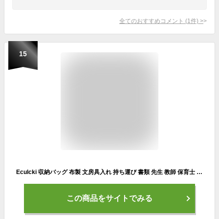
全てのおすすめコメント
(
1
件)
>
15
Eculcki 収納バッグ 布製 文房具入れ 持ち運び 書類 先生 教師 保育士 保育園 幼稚園 塾 学校 大容量 折りたたみ 仕分 整理 工具 道具 ガーデン (グレーブラック)
この商品をサイトでみる