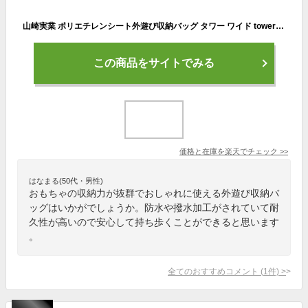
山崎実業 ポリエチレンシート外遊び収納バッグ タワー ワイド tower トートバッグ 大きい 大容量 特大 大型 軽量 袋 ギアバッグ キャンプ アウトドア ランドリー おもちゃ ボール キッズバイク 収納 防水 撥水 丈夫 折りたたみ 持ち運び 肩掛け 1846 1847 無地 黒 防災
この商品をサイトでみる
価格と在庫を
楽天
でチェック
>>
はなまる(50代・男性)
おもちゃの収納力が抜群でおしゃれに使える外遊び収納バ
ッグはいかがでしょうか。防水や撥水加工がされていて耐
久性が高いので安心して持ち歩くことができると思います
。
全てのおすすめコメント
(
1
件)
>