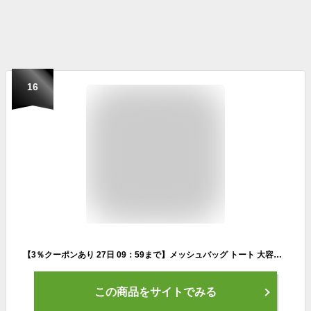
16
【3％クーポンあり 27日 09：59まで】メッシュバッグ トート 大容量 プール 砂場バッグ 水泳 海水浴 バッグ メッシュバッグ トート 夏 バッグ トート メッシュトートビーチバッグ プールバッグ キッズ 丈夫 外遊び レディース バッグ夏 収納バッグ人気
この商品をサイトでみる