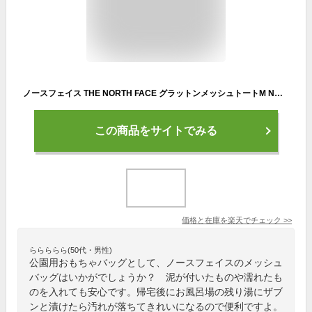
ノースフェイス THE NORTH FACE グラットンメッシュトートM NM82401 トートバッグ メッシュバッグ 容量約44L 水辺 キャンプ
この商品をサイトでみる
価格と在庫を
楽天
でチェック
>>
ららららら(50代・男性)
公園用おもちゃバッグとして、ノースフェイスのメッシュ
バッグはいかがでしょうか？ 泥が付いたものや濡れたも
のを入れても安心です。帰宅後にお風呂場の残り湯にザブ
ンと漬けたら汚れが落ちてきれいになるので便利ですよ。