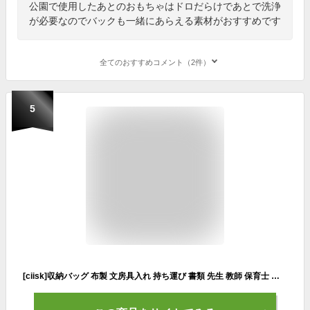
公園で使用したあとのおもちゃはドロだらけであとで洗浄
が必要なのでバックも一緒にあらえる素材がおすすめです
全てのおすすめコメント（2件）
5
[ciisk]収納バッグ 布製 文房具入れ 持ち運び 書類 先生 教師 保育士 保育園 幼稚園 塾 学校 大容量 折りたたみ 仕分 整理 工具 道具 ガーデン (ブルー)