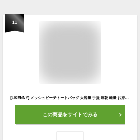
11
[LIKENNY] メッシュビーチトートバッグ 大容量 手提 速乾 軽量 お持ち運び便利 折り畳み式 砂遊び 水遊び 玩具收納袋 温泉/銭湯/旅行/アウトドア/水泳/ジム/シューズ収納用 ダークカーキ
この商品をサイトでみる