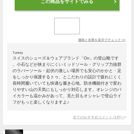
この商品をサイトでみる
価格と在庫を
楽天
でチェック
>>
Turkey
スイスのシューズ＆ウェアブランド「On」の登山靴です
。小石などが挟まりにくいミッドソール・グリップ力抜群
のラバーソール・起伏の激しい場所でも安心のかかと・足
をしっかり保護するトゥ、とこだわりの設計で疲れにくく
長時間履いていても快適な履き心地。防水機能付きで変わ
りやすい山の天気にもしっかり対応します。オレンジのバ
イカラーも温かみがあって、見た目もオシャレで登山ライ
フがもっと楽しくなりますよ♪
全てのおすすめコメント
(
1
件)
>