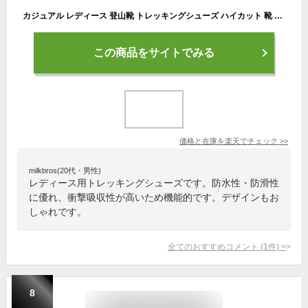
カジュアル レディース 登山靴 トレッキングシューズ ハイカット 靴 ハイキング アウトドア キャンプ 秋 アウトドアシューズ ハイキングシューズ ペアルック 男女兼用 春 夏 冬 ミドルカット 防水 防滑 耐磨 衝撃吸収 メンズ
この商品をサイトでみる
価格と在庫を
楽天
でチェック
>>
milkbros(20代・男性)
レディース用トレッキングシューズです。防水性・防滑性
に優れ、衝撃吸収性が高いため機能的です。デザインもお
しゃれです。
全てのおすすめコメント
(
1
件)
>
8