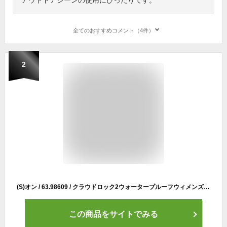
全てのおすすめコメント（4件）
2
(S)オン / 63.98609 / クラウドロック2ウォータープルーフウィメンズ(ON Cloudrock 2 Waterproof W's)【登山靴】【トレッキングシューズ】【ハイキングシューズ】【防水】【シューズ館】【レディース】【女性用】
この商品をサイトでみる