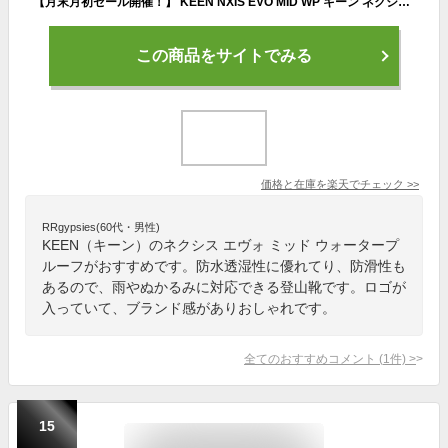
【月末月初セール開催！】 KEEN NXIS EVO MID WP キーン ネクシス エヴォ ミッド ウォータープルーフ レディース ハイキングシューズ ブラック 黒 カーキ ブルー 青 シューズ 靴 ブランド シンプル トレイルシューズ ハイキングミドルカット 1025911 1025912 1026682
この商品をサイトでみる
価格と在庫を
楽天
でチェック
>>
RRgypsies(60代・男性)
KEEN（キーン）のネクシス エヴォ ミッド ウォータープ
ルーフがおすすめです。防水透湿性に優れてり、防滑性も
あるので、雨やぬかるみに対応できる登山靴です。ロゴが
入っていて、ブランド感がありおしゃれです。
全てのおすすめコメント
(
1
件)
>
15