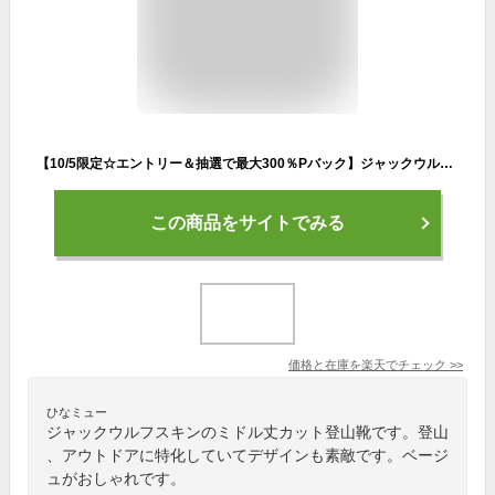
【10/5限定☆エントリー＆抽選で最大300％Pバック】ジャックウルフスキン（JackWolfskin）（レディース）トレッキングシューズ ミドルカット 登山靴 テラベンチャー テキサポール MID W 4049991-5294 ベージュ
この商品をサイトでみる
価格と在庫を
楽天
でチェック
>>
ひなミュー
ジャックウルフスキンのミドル丈カット登山靴です。登山
、アウトドアに特化していてデザインも素敵です。ベージ
ュがおしゃれです。