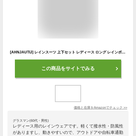
[AHNJAUTIJ] レインスーツ 上下セット レディース ロング レインポンチョ 大きいサイズ おしゃれ 男女兼用 雨具 軽量 快適 レインウェア 撥水 自転車 通学 通勤 超防水 防風 アウトドア シンプル 梅雨対策 キャンプ用 F-ホワイト-レディース XL
この商品をサイトでみる
価格と在庫を
Amazon
でチェック
>>
グラスマン(60代・男性)
レディース用のレインウェアです。軽くて撥水性・防風性
がありますし、動きやすいので、アウトドアや自転車通勤