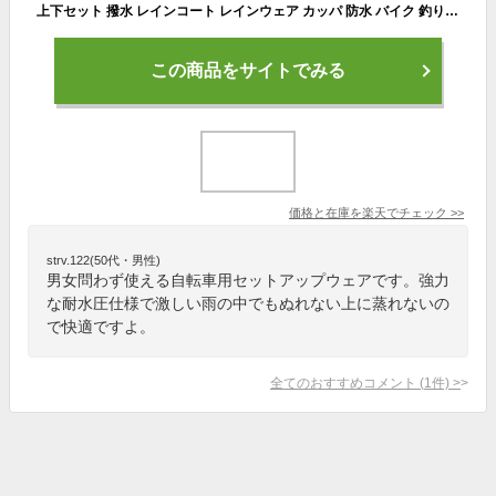
上下セット 撥水 レインコート レインウェア カッパ 防水 バイク 釣り 登山 キャンプ アウトドア サイクリング 防災 フード 耐水圧 13000mm メンズ セットアップ
この商品をサイトでみる
価格と在庫を
楽天
でチェック
>>
strv.122(50代・男性)
男女問わず使える自転車用セットアップウェアです。強力
な耐水圧仕様で激しい雨の中でもぬれない上に蒸れないの
で快適ですよ。
全てのおすすめコメント
(
1
件)
>