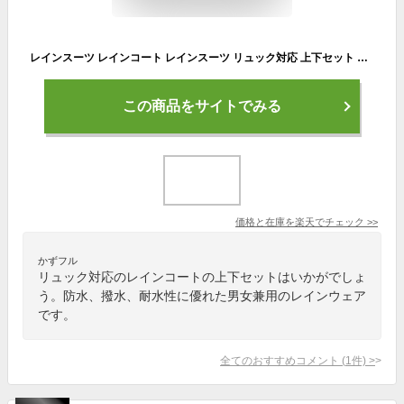
レインスーツ レインコート レインスーツ リュック対応 上下セット リュックインレインスーツ レディース メンズ 収納袋付き 防水 撥水 耐水 梅雨 通勤 通学 自転車 フェス レインウェア レインコート カッパ 雨合羽 雨具 【送料無料】
この商品をサイトでみる
価格と在庫を
楽天
でチェック
>>
かずフル
リュック対応のレインコートの上下セットはいかがでしょ
う。防水、撥水、耐水性に優れた男女兼用のレインウェア
です。
全てのおすすめコメント
(
1
件)
>