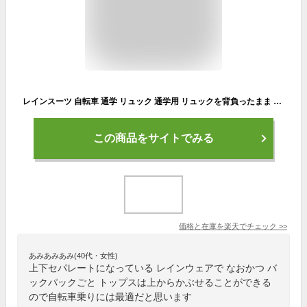
レインスーツ 自転車 通学 リュック 通学用 リュックを背負ったまま リュック対応 フード付き 通学用 カッパ 合羽 雨合羽 レインウェア 紺 白 女子 男子 レディース メンズ 高校 中学 防水 撥水 耐水 梅雨 送料無料 船橋 FS-7110
この商品をサイトでみる
価格と在庫を
楽天
でチェック
>>
あみあみあみ(40代・女性)
上下セパレートになっている レインウェアで なおかつ バ
ックパックごと トップスは上からかぶせることができる
ので自転車乗りには最適だと思います