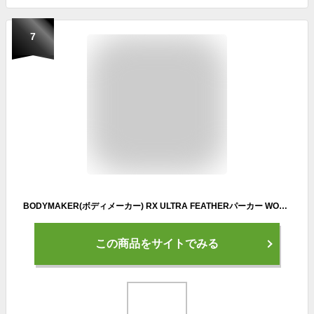
7
BODYMAKER(ボディメーカー) RX ULTRA FEATHERパーカー WOMEN パーカー フーディ スポーツウェア 軽量 撥水機能 ランニングウェア レディース コンパクト 通気性 サイクリング ハイキング ウインドブレーカー L クリア
この商品をサイトでみる