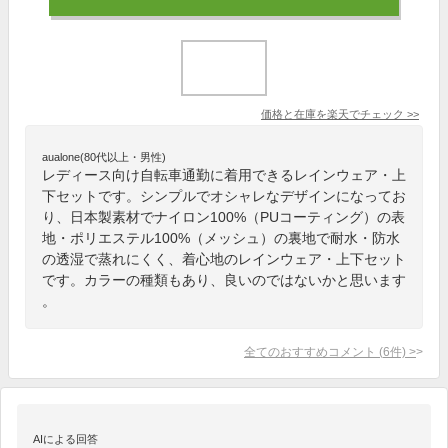
価格と在庫を
楽天
でチェック
>>
aualone(80代以上・男性)
レディース向け自転車通勤に着用できるレインウェア・上
下セットです。シンプルでオシャレなデザインになってお
り、日本製素材でナイロン100%（PUコーティング）の表
地・ポリエステル100%（メッシュ）の裏地で耐水・防水
の透湿で蒸れにくく、着心地のレインウェア・上下セット
です。カラーの種類もあり、良いのではないかと思います
。
全てのおすすめコメント
(
6
件)
>
AIによる回答