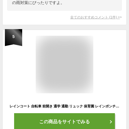
の雨対策にぴったりですよ。
全てのおすすめコメント
(
1
件)
>
5
レインコート 自転車 前開き 通学 通勤 リュック 保育園 レインポンチョ アウトドア キャンプ 防災 バイク 安全ロング丈 クリア視野 レディース メンズ 雨 軽量 防水 雨具 膝が濡れない 撥水 安全 男女兼用 おしゃれ レインウエア カッパ かっぱ 大きいサイズ
この商品をサイトでみる