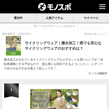
受付中
人気アイテム
マイページ
本ページはプロモーションを含みます
最終更新日：2025/10/15
90
View
24
コメント
サイクリングウェア｜撥水加工！雨でも安心な
サイクリングウェアのおすすめは？
決定
撥水加工がされているサイクリングウェアの上下セットを買いたいです！自
転車通勤にする予定なので、急な雨にも対応できるようにしたい。レディー
ス向けのおすすめを教えて欲しいです！
モノスポ編集部
1