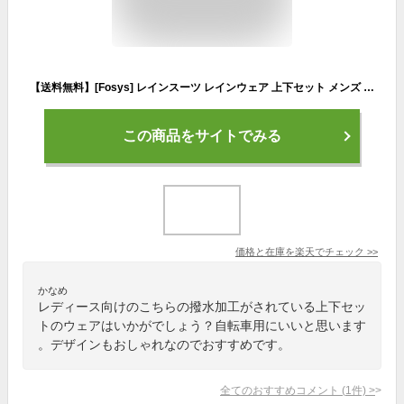
【送料無料】[Fosys] レインスーツ レインウェア 上下セット メンズ レディース レインコート 通気メッシュ 防水 透湿 撥水 自転車 通勤 通学 アウトドア 収納袋付き 色：カモフラージュグレー、サイズ：3XL
この商品をサイトでみる
価格と在庫を
楽天
でチェック
>>
かなめ
レディース向けのこちらの撥水加工がされている上下セッ
トのウェアはいかがでしょう？自転車用にいいと思います
。デザインもおしゃれなのでおすすめです。
全てのおすすめコメント
(
1
件)
>