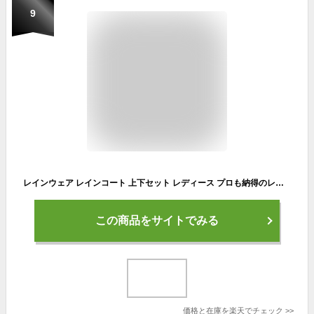
9
レインウェア レインコート 上下セット レディース プロも納得のレインスーツ 登山 自転車 ゴルフ 透湿 防水 ストレッチ レインパンツ レインジャケット カッパ 雨合羽 雨具 NNOUM ノアム AMEraku アメラク NN25NSRA06M
この商品をサイトでみる
価格と在庫を
楽天
でチェック
>>