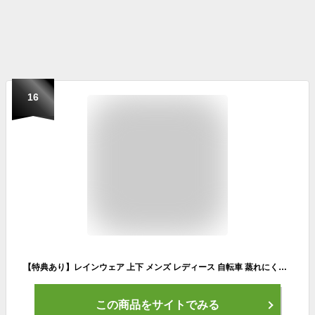
16
【特典あり】レインウェア 上下 メンズ レディース 自転車 蒸れにくい 透湿レインスーツ レインコート 上下セット セット カッパ 作業着 雨具 合羽 日本素材 さらさら 裏メッシュ breathatec 高機能素材 イベント 通勤 通学 上下組 7740 リフレクター フード カジメイク
この商品をサイトでみる