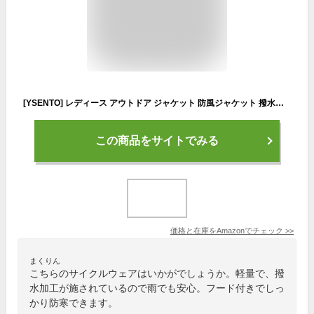
[YSENTO] レディース アウトドア ジャケット 防風ジャケット 撥水加工 多機能 防風透湿 登山 上着 取り外す可能 フード付き 胸ポケット ウインドブレーカー 旅行 四季対応 スポーツ アウター ピンク M
この商品をサイトでみる
価格と在庫を
Amazon
でチェック
>>
まくりん
こちらのサイクルウェアはいかがでしょうか。軽量で、撥
水加工が施されているので雨でも安心。フード付きでしっ
かり防寒できます。