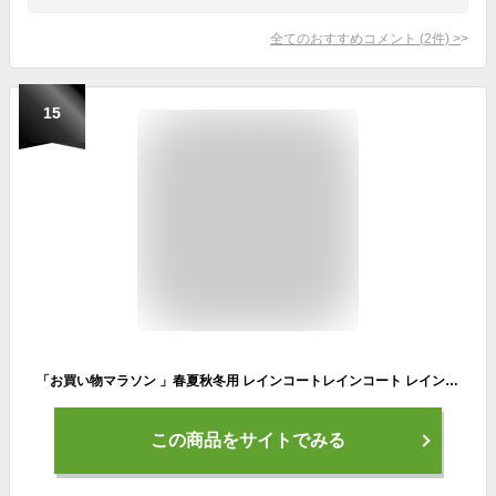
全てのおすすめコメント
(
2
件)
>
15
「お買い物マラソン 」春夏秋冬用 レインコートレインコート レインウェア レディース レインスーツ 上下セット レインポンチョオシャレ 撥水 耐水圧防風 雨具 雨合羽 梅雨対策 アウトドアスポーツ ゴルフ/釣り/通学 /通勤などに対応 防塵防雪 防汚 防風防水 速乾
この商品をサイトでみる