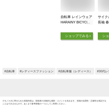
自転車 レインウェア
サイク
HARAINY BICYCLE
長袖 春
RAIN WEAR バイシ
ズ レ
クルレインウェア カ
兼用 防
ショップでみる
ショ
ッパ レイン ポンチ
ウイン
ョ はっ水 マリンボ
サイク
ーダー エスニック
車ウエ
ベージュストライプ
ャージ
スモールフラワー 北
ランニ
欧フラワー
ア ス
自転車
レディースファッション
自転車服（レディース）
30代
※
モノスポ
に寄せられた投稿内容は、投稿者の主観的な感想・コメントを含みます。 投稿の信憑性・正確性を保証する
ことはできませんので、あくまで参考情報の一つとしてご利用ください。