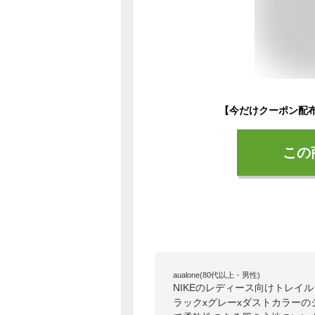
この
aualone(80代以上・男性)
NIKEのレディース向けトレイ
ラックxグレーxダストカラー