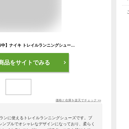
【今だけクーポン配布中】ナイキ トレイルランニングシューズ レディース ジュニパートレイル3 NIKE FQ0902 スニーカー シューズ 靴 ランニング トレーニング ジム ジョギング トレイル 運動靴 ローカット シンプル スポーツ 国内正規品
商品をサイトでみる
価格と在庫を
楽天
でチェック
>>
ルランに使えるトレイルランニングシューズです。ブ
のシンプルでオシャレなデザインになっており、柔らく