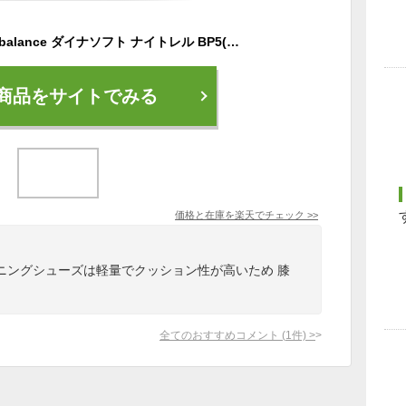
ニューバランス new balance ダイナソフト ナイトレル BP5(ブラック/ピンク) DynaSoft Nitrel v5 WTNTR 横幅2E 幅広 ワイド レディース トレイルランニングシューズ スニーカー 運動靴 女性 婦人靴 厚底 NB 2023春夏
商品をサイトでみる
価格と在庫を
楽天
でチェック
>>
ニングシューズは軽量でクッション性が高いため 膝
全てのおすすめコメント
(
1
件)
>