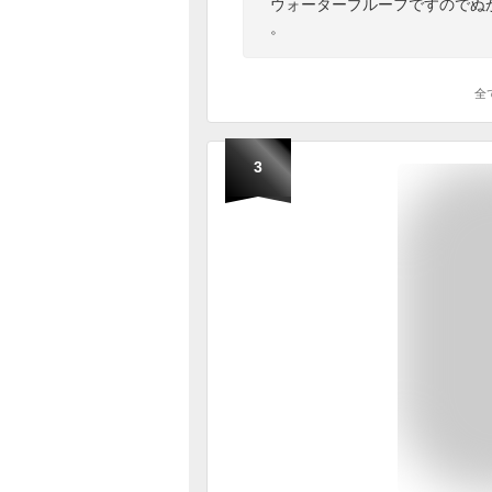
ウォータープルーフですのでぬ
。
全
3