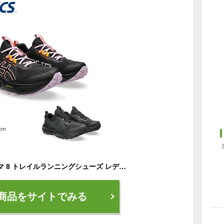
アシックス ゲルソノマ 8 トレイルランニングシューズ レディース ブラック 黒 ASICS GEL-SONOMA 8 1012B770
商品をサイトでみる