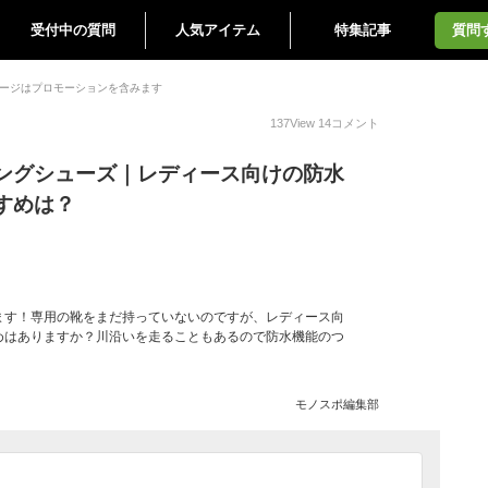
受付中の質問
人気アイテム
特集記事
質問
ージはプロモーションを含みます
137
View
14
コメント
ングシューズ｜レディース向けの防水
すめは？
ます！専用の靴をまだ持っていないのですが、レディース向
めはありますか？川沿いを走ることもあるので防水機能のつ
モノスポ編集部