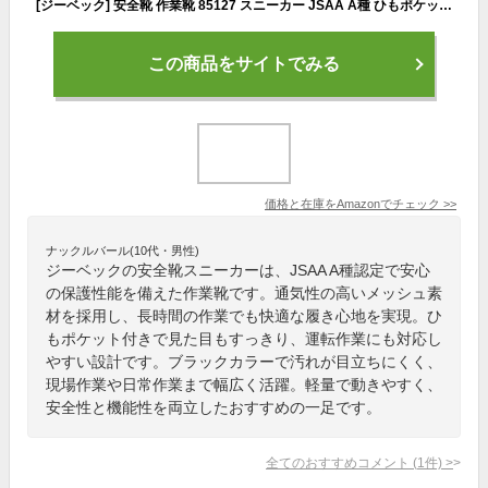
[ジーベック] 安全靴 作業靴 85127 スニーカー JSAA A種 ひもポケット メッシュ 運転しやすい ブラック 24.0cm
この商品をサイトでみる
価格と在庫を
Amazon
でチェック
>>
ナックルバール(10代・男性)
ジーベックの安全靴スニーカーは、JSAA A種認定で安心
の保護性能を備えた作業靴です。通気性の高いメッシュ素
材を採用し、長時間の作業でも快適な履き心地を実現。ひ
もポケット付きで見た目もすっきり、運転作業にも対応し
やすい設計です。ブラックカラーで汚れが目立ちにくく、
現場作業や日常作業まで幅広く活躍。軽量で動きやすく、
安全性と機能性を両立したおすすめの一足です。
全てのおすすめコメント
(
1
件)
>