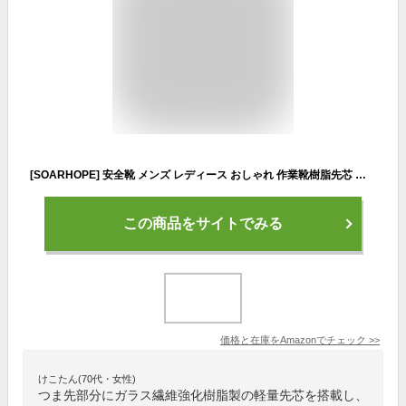
[SOARHOPE] 安全靴 メンズ レディース おしゃれ 作業靴樹脂先芯 あんぜん靴 工事現場 耐摩耗 耐滑 ワークシューズ つま先保護 通気性 釘踏み抜き防止 オールブラック 27.5 cm
この商品をサイトでみる
価格と在庫を
Amazon
でチェック
>>
けこたん(70代・女性)
つま先部分にガラス繊維強化樹脂製の軽量先芯を搭載し、