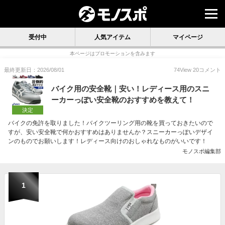
受付中
人気アイテム
マイページ
本ページはプロモーションを含みます
最終更新日：2026/08/01
74
View
20
コメント
バイク用の安全靴｜安い！レディース用のスニ
ーカーっぽい安全靴のおすすめを教えて！
決定
バイクの免許を取りました！バイクツーリング用の靴を買っておきたいので
すが、安い安全靴で何かおすすめはありませんか？スニーカーっぽいデザイ
ンのものでお願いします！レディース向けのおしゃれなものがいいです！
モノスポ編集部
1