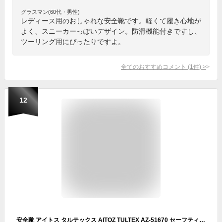
グラスマン(60代・男性)
レディース用のおしゃれな安全靴です。軽くて履き心地が
よく、スニーカーっぽいデザイン。防滑機能付きですし、
ツーリング用にぴったりですよ。
全てのおすすめコメント
(
1
件)
>
12
安全靴 アイトス タルテックス AITOZ TULTEX AZ-51670 セーフティシューズ boa 51670 4E EEEE 幅広 作業靴 ハイカット 安全スニーカー メンズ レディース 樹脂先芯入り EVA素材 倉庫 配送 運転 通勤 運送業 建設業 倉庫作業 耐滑 バイクシューズ カモフラ 24.5〜27cm 28cm