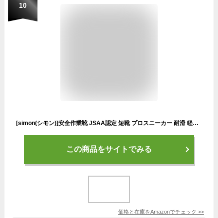
10
[simon(シモン)]安全作業靴 JSAA認定 短靴 プロスニーカー 耐滑 軽快 静電 短靴 スニーカー 紐 反射 NS611静電 白 22.0 cm
この商品をサイトでみる
価格と在庫を
Amazon
でチェック
>>