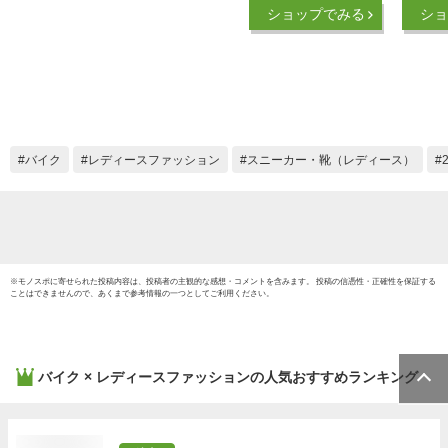
わいい 女性 作業靴
21.5c
ショップでみる
ショ
樹脂先芯 スニーカー
エドウィン EDWIN
ESL261B｜正規販売
店
バイク
レディースファッション
スニーカー・靴（レディース）
※
モノスポ
に寄せられた投稿内容は、投稿者の主観的な感想・コメントを含みます。 投稿の信憑性・正確性を保証する
ことはできませんので、あくまで参考情報の一つとしてご利用ください。
バイク × レディースファッション
の人気おすすめランキング