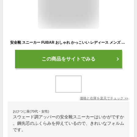
安全靴 スニーカー FUBAR おしゃれ かっこいい レディース メンズ FB-801 おたふく手袋 作業靴 フーバー 23cm-28cm
この商品をサイトでみる
価格と在庫を
楽天
でチェック
>>
おひつじ座(70代・女性)
スウェード調アッパーの安全靴スニーカーはいかがですか
。鋼先芯のふくらみを抑えているので、きれいなフォルム
です。