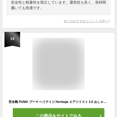
安全性と軽量性を両立しています。通気性も良く、長時間
履いても快適です。
全てのおすすめコメント
(
1
件)
>
14
安全靴 PUMA プーマ ヘリテイジ Heritage エアツイスト 2.0 おしゃれ かわいい 衝撃吸収 制電 ローカット 作業靴 スエード カジュアル アウトドア DIY メンズ レディース Airtwist 2.0 Low バイク スニーカー マイクロファイバー かっこいい 人気 女子 職人 クーポン あり
この商品をサイトでみる