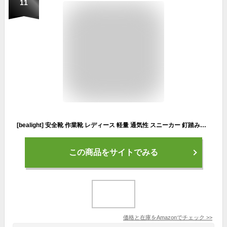
11
[bealight] 安全靴 作業靴 レディース 軽量 通気性 スニーカー 釘踏み抜き防止 鋼先芯入り 耐摩耗 疲れない 滑らないクッション性 女性用 (ベージュ, 日本の靴のサイズ寸法, 大人, 数値, 23.0 cm)
この商品をサイトでみる
価格と在庫を
Amazon
でチェック
>>