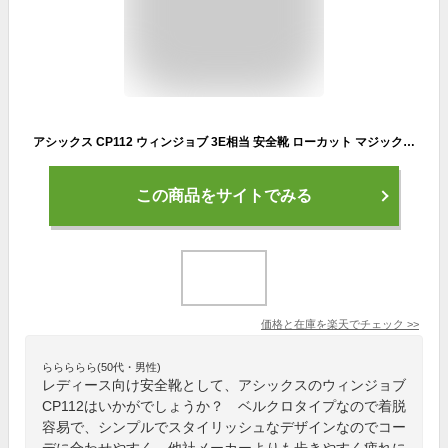
アシックス CP112 ウィンジョブ 3E相当 安全靴 ローカット マジックテープ バンド ベルト 1273A056 JSAA規格 A種 樹脂先芯 通気性 メッシュ 耐久性 耐油性ラバー 作業用 スニーカー ワークシューズ ワーキングシューズ CP102後継 現場 メンズ レディース asics WINJOB
この商品をサイトでみる
価格と在庫を
楽天
でチェック
>>
ららららら(50代・男性)
レディース向け安全靴として、アシックスのウィンジョブ
CP112はいかがでしょうか？ ベルクロタイプなので着脱
容易で、シンプルでスタイリッシュなデザインなのでコー
デに合わせやすく、他社メーカーよりも歩きやすく疲れに