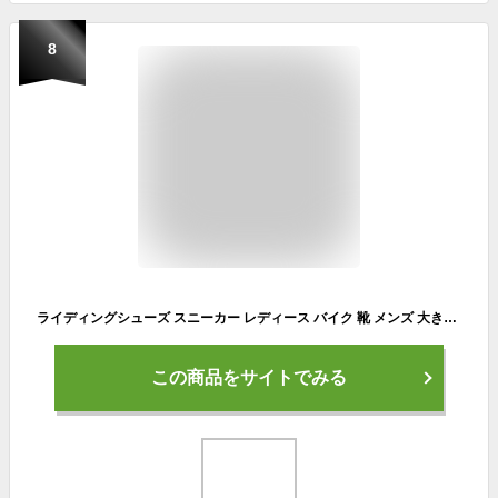
8
ライディングシューズ スニーカー レディース バイク 靴 メンズ 大きいサイズ スニーカー ホワイト カジュアル 靴 鋼鉄先芯入り 11サイズ/2カラー 男性用 女性用 セイフティシューズ 安全靴 安全スニーカー 作業靴 先芯 耐油 ハイカット おしゃれ かっこいい
この商品をサイトでみる