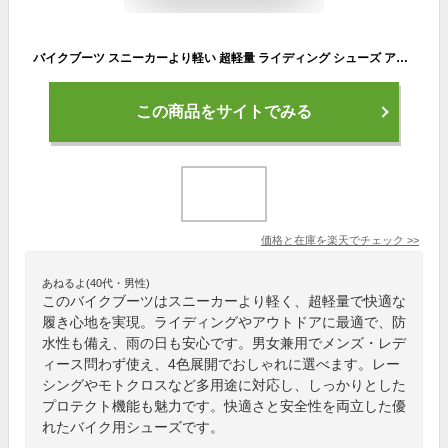
バイクブーツ スニーカーより軽い 超軽量 ライディング シューズ アウトドア バイク用ブーツ レーシングブーツ オートバイ レーシング メンズ レディース ライダース モトクロス プロテクトスポーツ 防水 バイク用品 男女兼用 4color 22.5cm-28.0cm
この商品をサイトでみる
価格と在庫を
楽天
でチェック
>>
あねるよ(40代・男性)
このバイクブーツはスニーカーより軽く、超軽量で快適な
履き心地を実現。ライディングやアウトドアに最適で、防
水性も備え、雨の日も安心です。男女兼用でメンズ・レデ
ィース問わず使え、4色展開でおしゃれに選べます。レー
シングやモトクロスなど多用途に対応し、しっかりとした
プロテクト機能も魅力です。快適さと安全性を両立した優
れたバイク用シューズです。