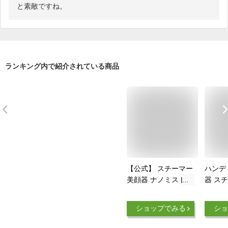
と素敵ですね。
ランキング内で紹介されている商品
【公式】 スチーマー
ハンデ
美顔器 ナノミスト
器 ス
顔 デコルテ 首元 フ
携帯 
ェイススチーマー 充
マー 
ショップでみる
ショ
電式 小型 潤い 保湿
ハンデ
毛穴ケア 春 秋 冬 乾
湿 補