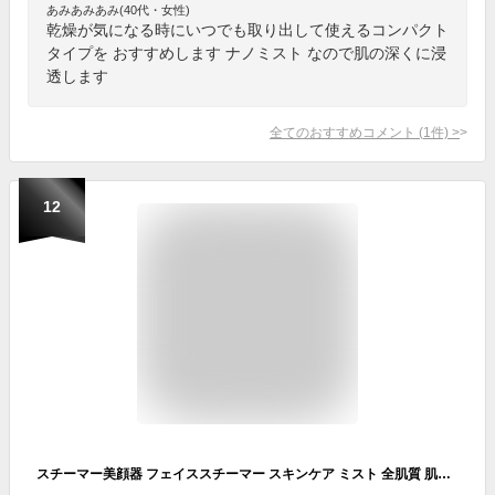
あみあみあみ(40代・女性)
乾燥が気になる時にいつでも取り出して使えるコンパクト
タイプを おすすめします ナノミスト なので肌の深くに浸
透します
全てのおすすめコメント
(
1
件)
>
12
スチーマー美顔器 フェイススチーマー スキンケア ミスト 全肌質 肌乾燥対策 携帯 加湿 プレゼント 保湿ケア 化粧直し 保湿 潤い 毛穴ケア USB充電 水分補給メーター ナノスプレー 美容器具 コールドスプレー加湿 ミニ 小さい ヘルド