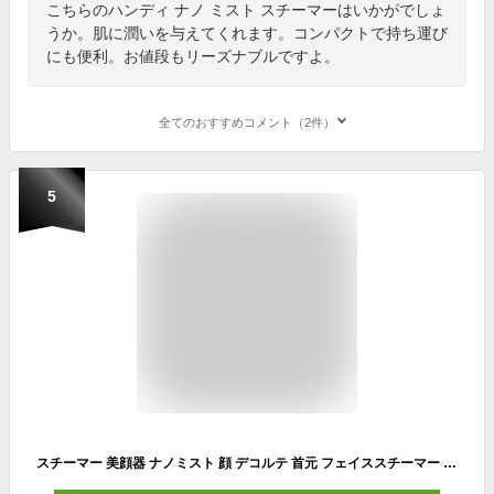
こちらのハンディ ナノ ミスト スチーマーはいかがでしょ
うか。肌に潤いを与えてくれます。コンパクトで持ち運び
にも便利。お値段もリーズナブルですよ。
全てのおすすめコメント（2件）
5
スチーマー 美顔器 ナノミスト 顔 デコルテ 首元 フェイススチーマー 充電式 小型 潤い 保湿 毛穴ケア 春 秋 冬 乾燥防止 スキンケア エステ 携帯ミスト ハンディミスト 美容家電 かわいい おしゃれ MissTBeaute ミスティ・ボーテ