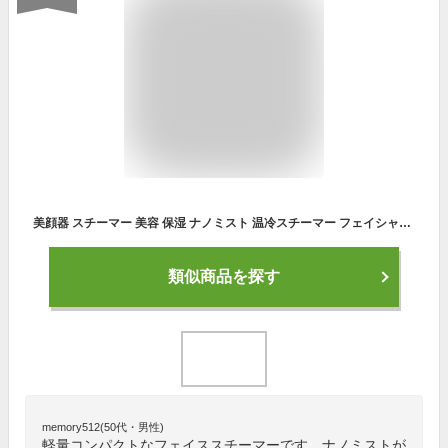
美顔器 スチーマー 美容 保湿 ナノミスト 温冷スチーマー フェイシャル 肌ケア 潤い 肌荒れ コンパクト 軽量 乾燥対策 乾燥肌 浸透 美容家電 ギフト おしゃれ 保湿ケア 業務用 顔 衣類 美肌ケア フェイスケア ヘアケア 毛穴ケア 美容家電 保湿 補水 潤い 乾燥携帯加湿器
類似商品を探す
memory512(50代・男性)
軽量コンパクトなフェイススチーマーです。ナノミストが