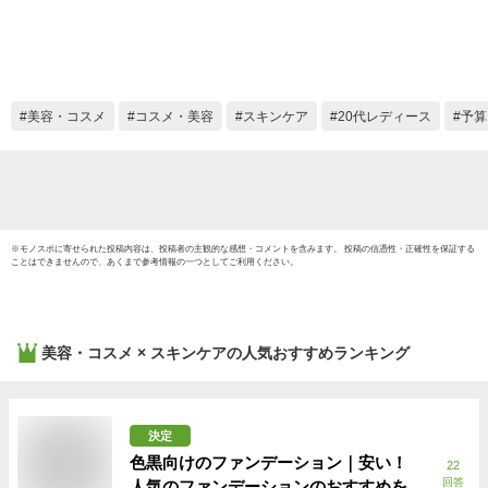
燥防止 スキンケア
ミニ加
エステ 携帯ミスト
スキン
ハンディミスト 美容
顔器 乾
家電 かわいい おし
感肌 脂
ゃれ Miss T Beaute
るおい
美容・コスメ
コスメ・美容
スキンケア
20代レディース
予算
ミスティ・ボーテ
贈り物
FN-PMB010
※
モノスポ
に寄せられた投稿内容は、投稿者の主観的な感想・コメントを含みます。 投稿の信憑性・正確性を保証する
ことはできませんので、あくまで参考情報の一つとしてご利用ください。
美容・コスメ × スキンケア
の人気おすすめランキング
決定
色黒向けのファンデーション｜安い！
22
回答
人気のファンデーションのおすすめを