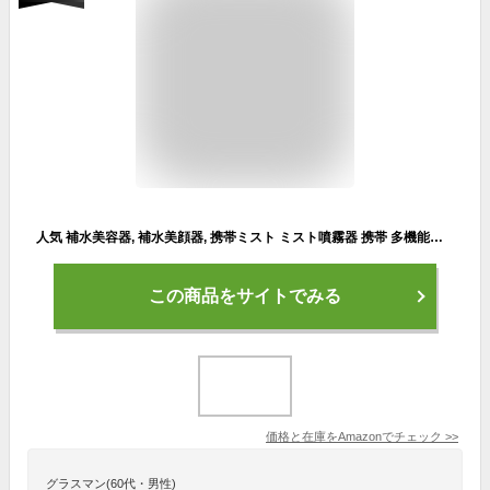
人気 補水美容器, 補水美顔器, 携帯ミスト ミスト噴霧器 携帯 多機能ナノハンディミスト ハンディミスト スチーマー 補水 美肌キープ 20ml顔の保湿器 乾燥肌 敏感肌 脂性肌 家庭 旅行 オフィス
この商品をサイトでみる
価格と在庫を
Amazon
でチェック
>>
グラスマン(60代・男性)