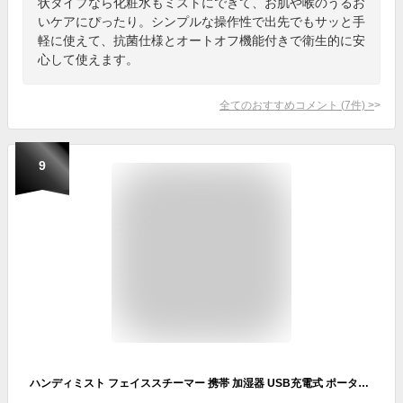
状タイプなら化粧水もミストにできて、お肌や喉のうるお
いケアにぴったり。シンプルな操作性で出先でもサッと手
軽に使えて、抗菌仕様とオートオフ機能付きで衛生的に安
心して使えます。
全てのおすすめコメント
(
7
件)
>
9
ハンディミスト フェイススチーマー 携帯 加湿器 USB充電式 ポータブル スチーマー 小型 美顔器 おしゃれ コードレス 持ち運び 超音波式 コンパクト 保湿 乾燥肌 毛穴ケア フェイスケア スキンケア 乾燥対策 シンプル 可愛い 旅行 お出かけ