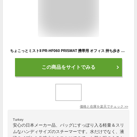
ちょこっとミストII PR-HF060 PRISMAT 携帯用 オフィス 持ち歩き 抗菌 おしゃれ コンパクト 乾燥対策 卓上加湿器 ハンディ フェイススチーマー
この商品をサイトでみる
価格と在庫を
楽天
でチェック
>>
Turkey
安心の日本メーカー品、バッグにすっぽり入る軽量＆スリ
ムなハンディサイズのスチーマーです。水だけでなく、液