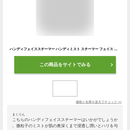
ハンディフェイススチーマー ハンディミスト スチーマー フェイス 加湿器 充電式 携帯 コンパクト LEDライト レディース 持ち運び 肌の乾燥 保湿 スプレー スチーム マスク荒れ 美肌 スキンケア 毛穴ケア 乾燥予防 保水
この商品をサイトでみる
価格と在庫を
楽天
でチェック
>>
まくりん
こちらのハンディフェイススチーマーはいかがでしょうか
。微粒子のミストが肌の奥深くまで浸透し潤いとハリを与