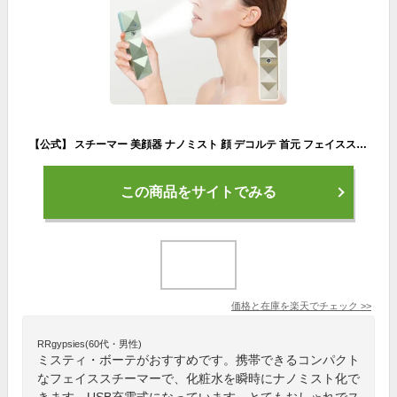
【公式】 スチーマー 美顔器 ナノミスト 顔 デコルテ 首元 フェイススチーマー 充電式 小型 潤い 保湿 毛穴ケア 春 秋 冬 乾燥防止 スキンケア エステ 携帯ミスト ハンディミスト 美容家電 かわいい おしゃれ Miss T Beaute ミスティ・ボーテ FN-PMB010
この商品をサイトでみる
価格と在庫を
楽天
でチェック
>>
RRgypsies(60代・男性)
ミスティ・ボーテがおすすめです。携帯できるコンパクト
なフェイススチーマーで、化粧水を瞬時にナノミスト化で
きます。USB充電式になっています。とてもおしゃれでス