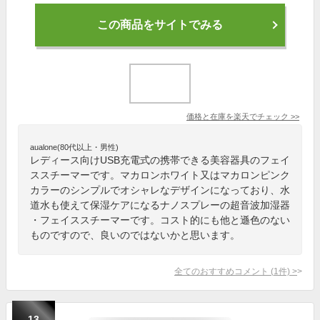
この商品をサイトでみる
価格と在庫を
楽天
でチェック
>>
aualone(80代以上・男性)
レディース向けUSB充電式の携帯できる美容器具のフェイ
ススチーマーです。マカロンホワイト又はマカロンピンク
カラーのシンプルでオシャレなデザインになっており、水
道水も使えて保湿ケアになるナノスプレーの超音波加湿器
・フェイススチーマーです。コスト的にも他と遜色のない
ものですので、良いのではないかと思います。
全てのおすすめコメント
(
1
件)
>
13