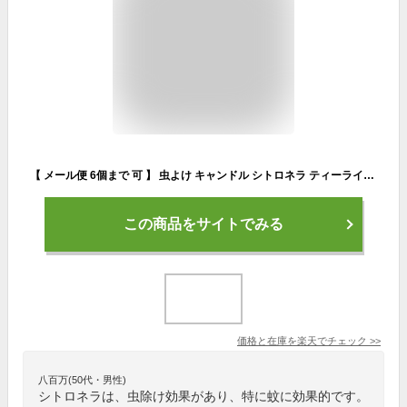
【 メール便 6個まで 可 】 虫よけ キャンドル シトロネラ ティーライト 4個入り kameyama candle house 蚊 虫 対策 ガーデンキャンドル 【 正規販売店 】
この商品をサイトでみる
価格と在庫を
楽天
でチェック
>>
八百万(50代・男性)
シトロネラは、虫除け効果があり、特に蚊に効果的です。