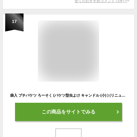
全てのおすすめコメント
(
1
件)
>
17
袋入 プチバケツ ろーそく (バケツ型虫よけ キャンドル (小) ) (リニューアル) 花火点火用品 { 花火 はなび キャンプ アウトドア 花火 バケツ ろうそく ローソク 蝋燭 虫除け }228 {配送区分A} 沖縄・離島発送不可
この商品をサイトでみる