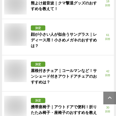
18
熊よけ超音波｜クマ撃退グッズのおす
回答
すめを教えて！
決定
顔が小さい人が似合うサングラス｜レ
61
回答
ディース用！小さめメガネのおすすめ
は？
決定
屋根付きチェア｜コールマンなど！サ
42
回答
ンシェード付きアウトドアチェアのお
すすめは？
決定
携帯座椅子｜アウトドアで便利！折り
30
回答
たたみ椅子・座椅子のおすすめを教え