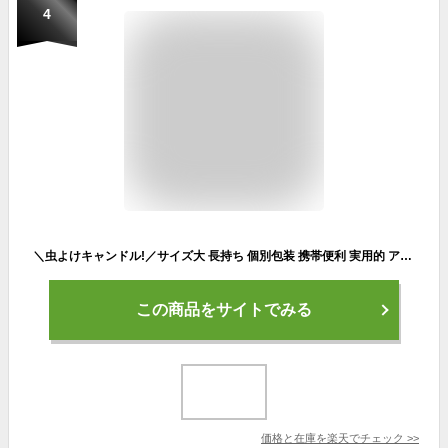
4
＼虫よけキャンドル!／サイズ大 長持ち 個別包装 携帯便利 実用的 アウトドア用品 2個 4個 6個 選べる シトロネラ アロマキャンドル ギフト セット レモングラス ユーカリ オーガニック ソイワックス すす煙少ない 韓国直輸入 キャンプ バーベキュー ベランダ 玄関 送料無料
この商品をサイトでみる
価格と在庫を
楽天
でチェック
>>