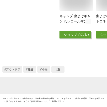
キャンプ 虫よけキャ
虫よけ
ンドル コールマン
トロネ
キャンドル 香りのシ
柑橘系
トロネラ クラックル
ウトド
ショップでみる
ショ
キャンドル シトロネ
ろうそ
ラの魅力 天然ハーブ
ャンプ
の効果で虫除け 6オ
蚊よけ
ンス
ク ロウ
し リ
アウトドア
雑貨
小物
夏
※
モノスポ
に寄せられた投稿内容は、投稿者の主観的な感想・コメントを含みます。 投稿の信憑性・正確性を保証する
ことはできませんので、あくまで参考情報の一つとしてご利用ください。