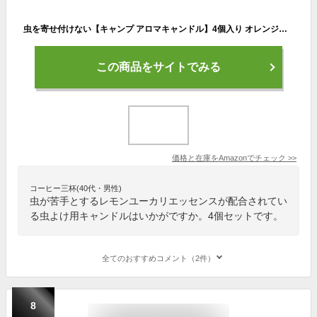
虫を寄せ付けない【キャンプ アロマキャンドル】4個入り オレンジ色：シトロネラオイル(柑橘系)の爽やかな香り｜屋外 アウトドア レモングラス レモンユーカリ シトロネラ 柑橘 爽やか フレッシュ 簡単 ロウソク ティーライト 蝋燭 虫除け 天然成分 グランピング バーベキュー
この商品をサイトでみる
価格と在庫を
Amazon
でチェック
>>
コーヒー三杯(40代・男性)
虫が苦手とするレモンユーカリエッセンスが配合されてい
る虫よけ用キャンドルはいかがですか。4個セットです。
全てのおすすめコメント（2件）
8