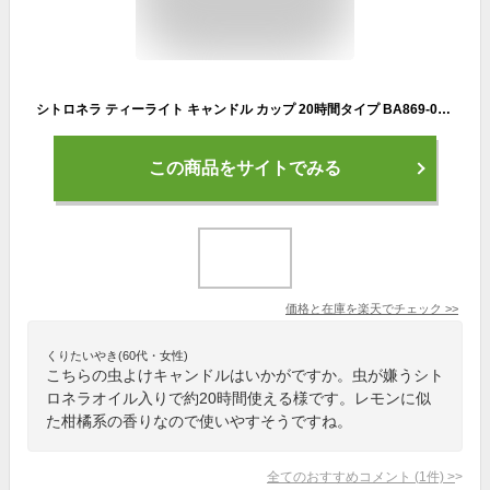
シトロネラ ティーライト キャンドル カップ 20時間タイプ BA869-05-00 キャンプ 用品 虫除け 天然 アロマ 屋外 ろうそく 蝋燭 ロウソク おしゃれ
この商品をサイトでみる
価格と在庫を
楽天
でチェック
>>
くりたいやき(60代・女性)
こちらの虫よけキャンドルはいかがですか。虫が嫌うシト
ロネラオイル入りで約20時間使える様です。レモンに似
た柑橘系の香りなので使いやすそうですね。
全てのおすすめコメント
(
1
件)
>