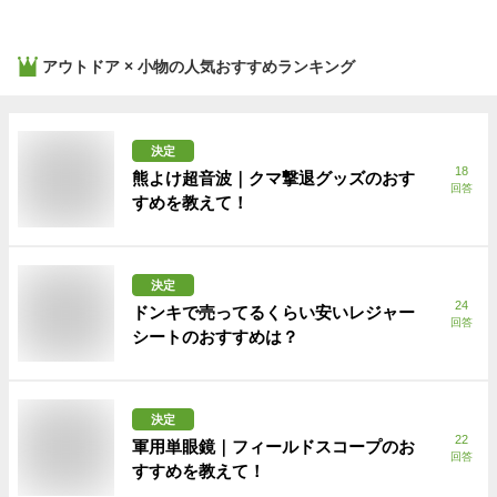
アウトドア × 小物
の人気おすすめランキング
決定
18
熊よけ超音波｜クマ撃退グッズのおす
回答
すめを教えて！
決定
24
ドンキで売ってるくらい安いレジャー
回答
シートのおすすめは？
決定
22
軍用単眼鏡｜フィールドスコープのお
回答
すすめを教えて！