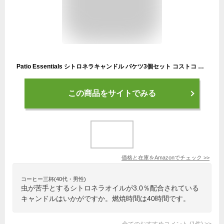
Patio Essentials シトロネラキャンドル バケツ3個セット コストコ 防虫効果 約40時間燃焼 屋外使用
この商品をサイトでみる
価格と在庫を
Amazon
でチェック
>>
コーヒー三杯(40代・男性)
虫が苦手とするシトロネラオイルが3.0％配合されている
キャンドルはいかがですか。燃焼時間は40時間です。
全てのおすすめコメント
(
1
件)
>