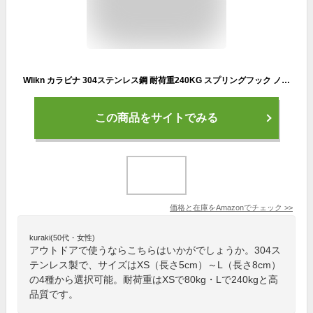
Wlikn カラビナ 304ステンレス鋼 耐荷重240KG スプリングフック ノンロッキング 多機能 アウトドア キャンプ トレッキング ハイキング 釣り 天井 防錆 屋外用
この商品をサイトでみる
価格と在庫を
Amazon
でチェック
>>
kuraki(50代・女性)
アウトドアで使うならこちらはいかがでしょうか。304ス
テンレス製で、サイズはXS（長さ5cm）～L（長さ8cm）
の4種から選択可能。耐荷重はXSで80kg・Lで240kgと高
品質です。