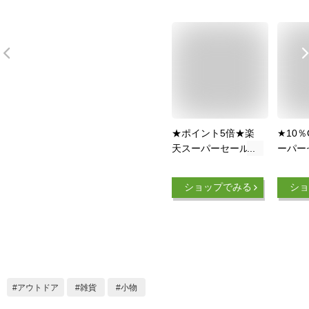
★ポイント5倍★楽
★10
天スーパーセール★
ーパー
カラビナ 20個 セッ
ビナ 1
ト ステンレス スプ
テンレ
ショップでみる
ショ
リングフック キーホ
フック
ルダー 多機能カラビ
多機能
ナ アウトドア トレ
トドア
ッキング 落下防止
落下防
超頑丈 ぶら下げ ア
ら下げ
ウトドア用品 送料無
品 10-
料 10-STKARABI
アウトドア
雑貨
小物