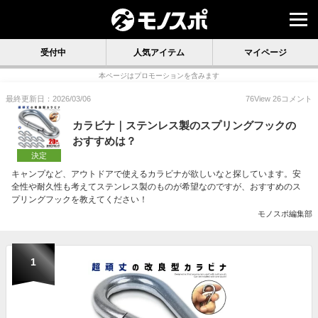
受付中
人気アイテム
マイページ
本ページはプロモーションを含みます
最終更新日：2026/03/06
76
View
26
コメント
カラビナ｜ステンレス製のスプリングフックの
おすすめは？
決定
キャンプなど、アウトドアで使えるカラビナが欲しいなと探しています。安
全性や耐久性も考えてステンレス製のものが希望なのですが、おすすめのス
プリングフックを教えてください！
モノスポ編集部
1