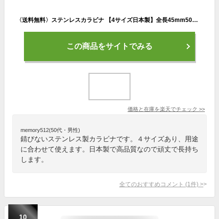
〈送料無料〉ステンレスカラビナ 【4サイズ日本製】全長45mm50mm60mm80mm ナット タイプ 錆びない 開閉 ナット 頑丈 あす楽 ネコポス速達便 丈夫 日本製 国産品 安心 安心感 高品質 線径 6mm
この商品をサイトでみる
価格と在庫を
楽天
でチェック
>>
memory512(50代・男性)
錆びないステンレス製カラビナです。４サイズあり、用途
に合わせて使えます。日本製で高品質なので頑丈で長持ち
します。
全てのおすすめコメント
(
1
件)
>
10