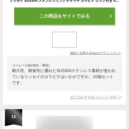
リッセイ SUS304 ステンレスリングキャッチ カラビナ ロック付き dリング 連結金具 大型 小型 登山 鎖チェーン ブランコ用 (4cm-10個)
この商品をサイトでみる
価格と在庫を
Amazon
でチェック
>>
コーヒー三杯(40代・男性)
耐久性、耐食性に優れたSUS304ステンレス素材が使われ
ているリッセイのカラビナはいかがですか。10個セット
です。
全てのおすすめコメント
(
1
件)
>
13