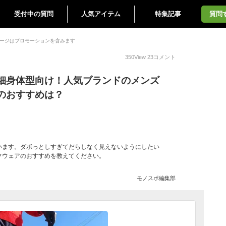
受付中の質問
人気アイテム
特集記事
質問
ージはプロモーションを含みます
350
View
23
コメント
細身体型向け！人気ブランドのメンズ
のおすすめは？
います。ダボっとしすぎてだらしなく見えないようにしたい
フウェアのおすすめを教えてください。
モノスポ編集部