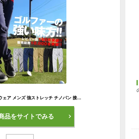
ゴルフパンツ ゴルフウェア メンズ 強ストレッチ チノパン 接触冷感 父の日 細身 パンツ ゴルフ用品 ジャージ感覚 秋用 ウェア スポーツ 通販 父の日
商品をサイトでみる