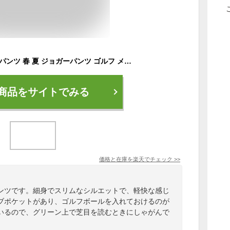
ゴルフウェア メンズ パンツ 春 夏 ジョガーパンツ ゴルフ メンズウェア ゴルフウェア メンズ パンツ ストレッチ 秋 激安 コーディネート 細身 スリム ゴルフパンツ ジャージパンツ ライン ジャージ 下 スポーツ おしゃれ 軽量 トレーニングウェア 18417
商品をサイトでみる
価格と在庫を
楽天
でチェック
>>
ンツです。細身でスリムなシルエットで、軽快な感じ
ブポケットがあり、ゴルフボールを入れておけるのが
いるので、グリーン上で芝目を読むときにしゃがんで