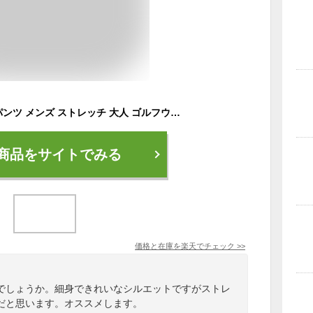
【送料無料】ゴルフパンツ メンズ ストレッチ 大人 ゴルフウェア ジャージパンツ スウェットパンツ スエットパンツ 細身 スリム おしゃれ ゴルフ用品 ゴルフ スポーツ 父の日 プレゼント ギフト ブラック ホワイト S M L XL 春 秋 冬 20代 30代 40代 男 男性 ファッション
商品をサイトでみる
価格と在庫を
楽天
でチェック
>>
でしょうか。細身できれいなシルエットですがストレ
だと思います。オススメします。