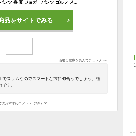
ゴルフウェア メンズ パンツ 春 夏 ジョガーパンツ ゴルフ メンズウェア ジャージパンツ 秋 スポーツ ストレッチ ライン入り おしゃれ スリム 細身 薄手 軽量 8分丈 ゴルフ アウトドア 激安 コーディネート ゴルフパンツ 黒 18420
商品をサイトでみる
価格と在庫を
楽天
でチェック
>>
手でスリムなのでスマートな方に似合うでしょう。軽
れです。
てのおすすめコメント（2件）