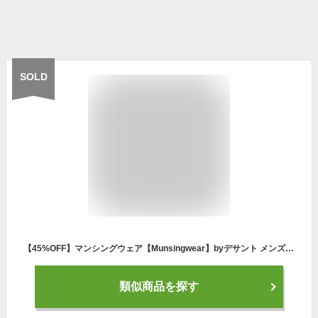
SOLD
【45%OFF】マンシングウェア【Munsingwear】byデサント メンズ ゴルフ GOLF 『Seasonal』ストレッチソロテックス 袖着脱 ジャケット MGMTJK01CH 2022春夏 (男性用/半袖/長袖/アウター/ジャンパー/上着/ブレーカー/ゴルフウェア/父の日ギフト/プレゼント)
類似商品を探す