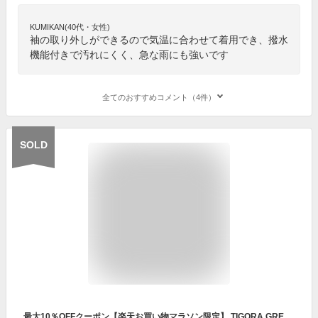
KUMIKAN(40代・女性)
袖の取り外しができるので気温に合わせて着用でき、撥水
機能付きで汚れにくく、急な雨にも強いです
全てのおすすめコメント（4件）
SOLD
最大10％OFFクーポン【楽天お買い物マラソン限定】 TIGORA GREEN LABEL ティゴラ ゴルフウェア 長袖ウインドブレーカー (TR-1W1101F2W) 袖取り外し可能 撥水付き ベスト メンズ