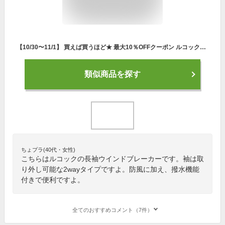
【10/30〜11/1】 買えば買うほど★ 最大10％OFFクーポン ルコックゴルフ ゴルフ 長袖 ウインドブレーカー ヒートナビ素材採用 袖取り外し可能 2WAYブルゾン (QGMQJK01) コート ブルゾン メンズ le coq GOLF
類似商品を探す
ちょプラ(40代・女性)
こちらはルコックの長袖ウインドブレーカーです。袖は取
り外し可能な2wayタイプですよ。防風に加え、撥水機能
付きで便利ですよ。
全てのおすすめコメント（7件）