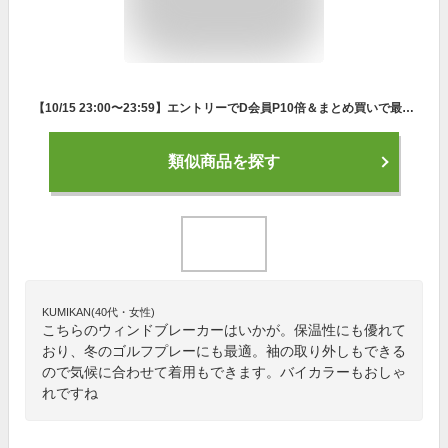
【10/15 23:00〜23:59】エントリーでD会員P10倍＆まとめ買いで最大10％OFFクーポン イグニオ ゴルフウェア 秋 冬 長袖ウインドブレーカー アイヒート袖脱着可能2WAYウィンドジャケット (1133060011) 発熱保温 iHEAT メンズ IGNIO
類似商品を探す
KUMIKAN(40代・女性)
こちらのウィンドブレーカーはいかが。保温性にも優れて
おり、冬のゴルフプレーにも最適。袖の取り外しもできる
ので気候に合わせて着用もできます。バイカラーもおしゃ
れですね