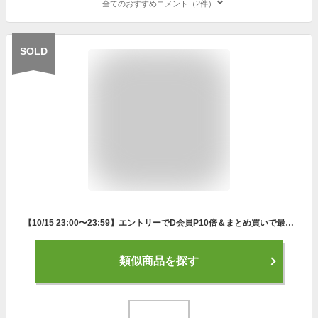
全てのおすすめコメント（2件）
SOLD
【10/15 23:00〜23:59】エントリーでD会員P10倍＆まとめ買いで最大10％OFFクーポン ルコックゴルフ ゴルフウェア 長袖ウインドブレーカー 秋 冬 ストレッチフォーサー 2WAYブルゾン (QGMWJK00) メンズ le coq GOLF
類似商品を探す