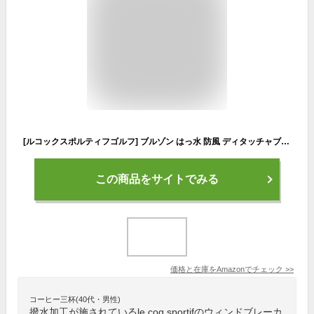
[ルコックスポルティフゴルフ] ブルゾン はっ水 防風 ディタッチャブル ゴルフ QGMVJK00 メンズ LM00(ライム） 日本サイズL相当
この商品をサイトでみる
価格と在庫を
Amazon
でチェック
>>
コーヒー三杯(40代・男性)
撥水加工が施されているle coq sportifのウィンドブレーカ