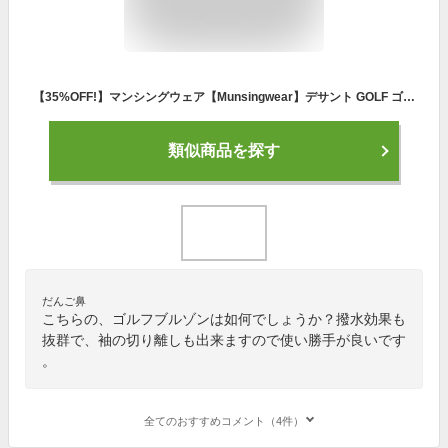
【35%OFF!】マンシングウェア【Munsingwear】デサント GOLF ゴルフブルゾン 袖ディタッチャブル はっ水 ストレッチ ブルゾン 袖着脱可能 長袖・半袖アウター MGMRJK01X 2021SS (メンズ/2WAY/ゴルフウェア/ウィンドブレーカー/父の日ギフト/男性用プレゼント)
類似商品を探す
だんご鼻
こちらの、ゴルフブルゾンは如何でしょうか？撥水効果も
抜群で、袖の切り離しも出来ますので使い勝手が良いです
。
全てのおすすめコメント（4件）