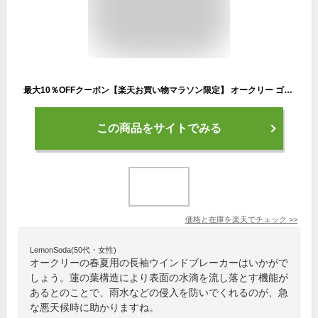
最大10％OFFクーポン【楽天お買い物マラソン限定】 オークリー ゴルフウェア 長袖ウインドブレーカー 春 夏 SKULL WATER RESISTANT PULLOVER (FOA403496) 水分侵入防ぐストレッチジャケット メンズ OAKLEY
この商品をサイトでみる
価格と在庫を
楽天
でチェック
>>
LemonSoda(50代・女性)
オークリーの春夏用の長袖ウインドブレーカーはいかがで
しょう。蓮の葉構造により表面の水滴を流し落とす機能が
あるとのことで、雨水などの侵入を防いでくれるのが、急
な悪天候時に助かりますね。