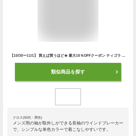
【10/30〜11/1】 買えば買うほど★ 最大10％OFFクーポン ティゴラ ゴルフ 長袖ウインドブレーカー 杢プリント (TR-1W1500F2W) 撥水機能付き 袖取り外し可能 メンズ TIGORA
類似商品を探す
クロス(50代・男性)
メンズ用の袖が取外しができる長袖のウインドブレーカー
で、シンプルな単色カラーで着こなしやすいです。