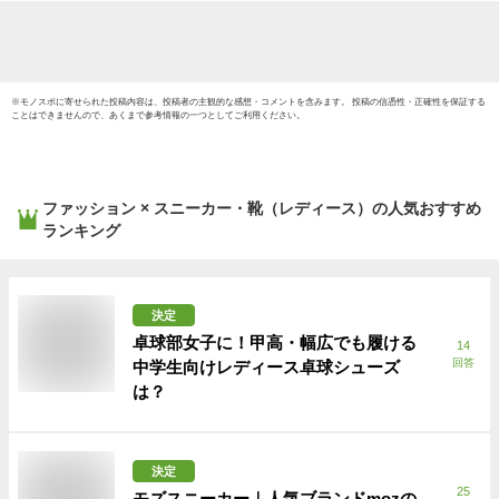
※
モノスポ
に寄せられた投稿内容は、投稿者の主観的な感想・コメントを含みます。 投稿の信憑性・正確性を保証する
ことはできませんので、あくまで参考情報の一つとしてご利用ください。
ファッション × スニーカー・靴（レディース）
の人気おすすめ
ランキング
決定
卓球部女子に！甲高・幅広でも履ける
14
回答
中学生向けレディース卓球シューズ
は？
決定
25
モズスニーカー｜人気ブランドmozの