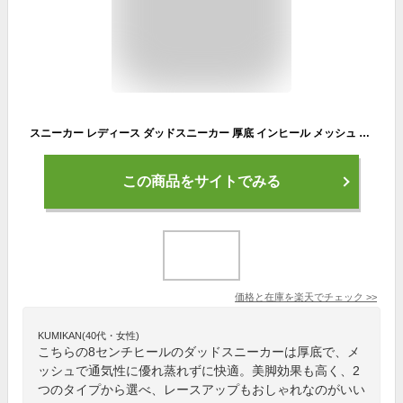
スニーカー レディース ダッドスニーカー 厚底 インヒール メッシュ オールシーズン 8cmヒール 美脚 軽量 レースアップ 春夏 秋 ローカット 背が高くなる靴 身長アップ 疲れにくい 疲れい 履きやすい 韓国風 通気性 人気 母の日 白 通学 通勤 送料無料
この商品をサイトでみる
価格と在庫を
楽天
でチェック
>>
KUMIKAN(40代・女性)
こちらの8センチヒールのダッドスニーカーは厚底で、メ
ッシュで通気性に優れ蒸れずに快適。美脚効果も高く、2
つのタイプから選べ、レースアップもおしゃれなのがいい