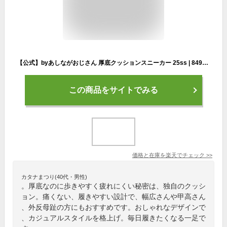
【公式】byあしながおじさん 厚底クッションスニーカー 25ss | 8490089 レディース 秋冬 靴 厚底 痛くない 歩きやすい 疲れない 履きやすい おしゃれ 幅広 甲高 スニーカー シューズ 外反母趾 厚底スニーカー カジュアル 送料無料
この商品をサイトでみる
価格と在庫を
楽天
でチェック
>>
カタナまつり(40代・男性)
。厚底なのに歩きやすく疲れにくい秘密は、独自のクッシ
ョン。痛くない、履きやすい設計で、幅広さんや甲高さん
、外反母趾の方にもおすすめです。おしゃれなデザインで
、カジュアルスタイルを格上げ。毎日履きたくなる一足で