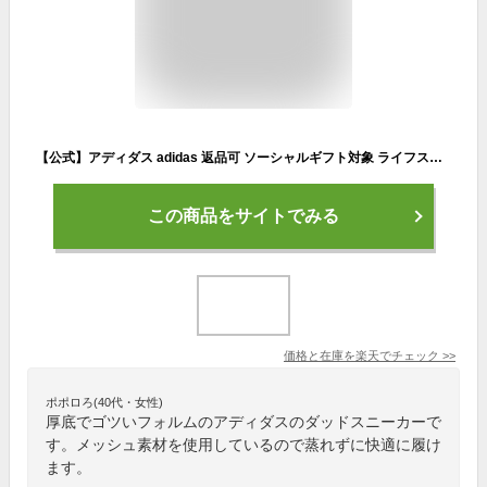
【公式】アディダス adidas 返品可 ソーシャルギフト対象 ライフスタイル オズガイア / Ozgaia オリジナルス ユニセックス シューズ・靴 スニーカー ピンク IG6049 厚底スニーカー ローカット atzk
この商品をサイトでみる
価格と在庫を
楽天
でチェック
>>
ポポロろ(40代・女性)
厚底でゴツいフォルムのアディダスのダッドスニーカーで
す。メッシュ素材を使用しているので蒸れずに快適に履け
ます。