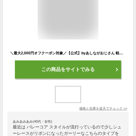
＼最大2,000円オフクーポン対象／【公式】byあしながおじさん 軽量 | 厚底リボンレーススニーカー 25ss | 8740211 レディース 春夏 靴 厚底 痛くない 歩きやすい 疲れない 履きやすい おしゃれ 幅広 甲高 スニーカー シューズ 外反母趾 厚底スニーカー カジュアル 送料無料
この商品をサイトでみる
価格と在庫を
楽天
でチェック
>>
あみあみあみ(40代・女性)
最近は バレーコア スタイルが流行っているので少しシュ
ーレースがリボンになったガーリーなこちらのタイプを