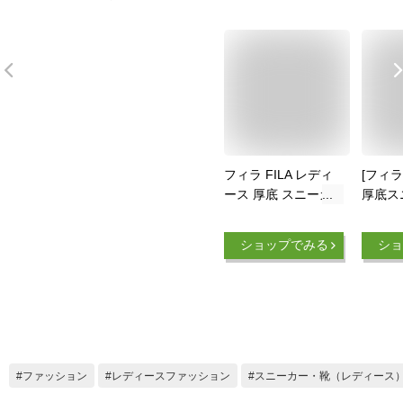
フィラ FILA レディ
[フィラ
ース 厚底 スニーカ
厚底ス
ー フィラバリケード
ィース 
XT 97 ローカット ダ
ト 02
ショップでみる
ショ
ッドスニーカー ダッ
ドシューズ カジュア
ルシューズ
USS23005 014 ブラ
ック 黒 062 グレー
113 ホワイト 白 靴
送料無料 最強翌日配
ファッション
レディースファッション
スニーカー・靴（レディース
送 evid