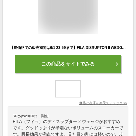
【現価格での販売期間は6/1 23:59まで】FILA DISRUPTOR II WEDGE【フィラ ディスラプター 2 ウェッジ】【国内正規品 厚底 ソール チャンキー ダッド シューズ スニーカー】【ウィメンズ レディース ガールズ ジュニア】WHITE / NAVY / RED
この商品をサイトでみる
価格と在庫を
楽天
でチェック
>>
RRgypsies(60代・男性)
FILA（フィラ）のディスラプター 2 ウェッジがおすすめ
です。ダッドっぷりが半端ないボリュームのスニーカーで
す。脚長効果が満点ですよ。見た目の割には軽いので、歩