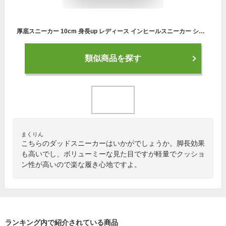
厚底スニーカー 10cm 身長up レディース インヒールスニーカー シークレットシューズ ダッドスニーカー 厚底靴 ダイエットスニーカー レザー カジュアル 黒 白 背が高くなる 履きやすい シンプル クッション ハイカット 無地 小さいサイズ 大きいサイズ 韓国 送料無料
類似商品を探す
まくりん
こちらのダッドスニーカーはいかがでしょうか。脚長効果
も高いでし、ボリューミーな見た目ですが軽量でクッショ
ン性が高いので楽な履き心地ですよ。
ランキング内で紹介されている商品