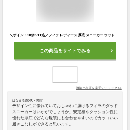
＼ポイント10倍6/11迄／フィラ レディース 厚底 スニーカー ウッドブロック O-CITY ダッドシューズ ローカット ダッドスニーカー カジュアルシューズ USS25028 064 ホワイト 白 靴 送料無料 最強翌日配送 evid
この商品をサイトでみる
価格と在庫を
楽天
でチェック
>>
はなまる(50代・男性)
デザイン性に優れていておしゃれに履けるフィラのダッド
スニーカーはいかがでしょうか。安定感やクッション性に
優れた厚底でどんな服装にも合わせやすいのでカッコいい
履きこなしができると思います。