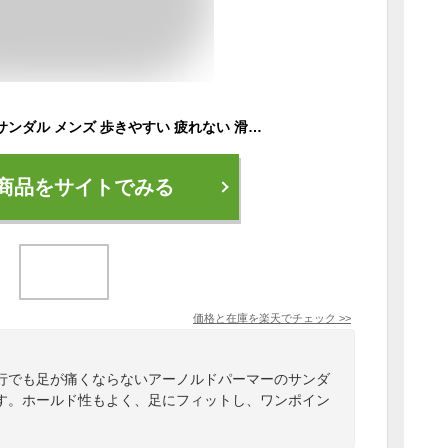
アーノルドパーマー サンダル メンズ 歩きやすい 疲れない 滑らない 痛くない 脱げない 軽量 マジックテープ おしゃれ スポサン スポーツサンダル Arnold Palmer AL5051 黒 オールブラック シューズ 靴 【2404】 送料無料
商品をサイトでみる
価格と在庫を
楽天
でチェック
>>
行でも足が痛くならないアーノルドパーマーのサンダ
す。ホールド性もよく、足にフィットし、ワンポイン
。