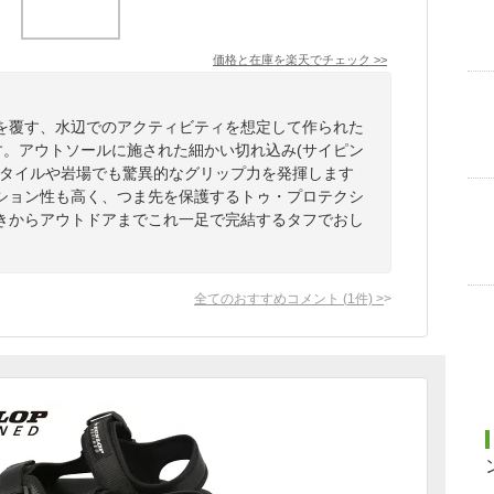
価格と在庫を
楽天
でチェック
>>
を覆す、水辺でのアクティビティを想定して作られた
す。アウトソールに施された細かい切れ込み(サイピン
たタイルや岩場でも驚異的なグリップ力を発揮します
ション性も高く、つま先を保護するトゥ・プロテクシ
きからアウトドアまでこれ一足で完結するタフでおし
全てのおすすめコメント
(
1
件)
>