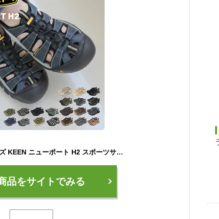
キーン サンダル メンズ KEEN ニューポート H2 スポーツサンダル スポサン 靴 アウトドア レジャー 旅行 夏 川 海 履きやすい おしゃれ ブランド グレー ネイビー 紺 カーキ グリーン ベージュ カモフラージュ 迷彩 ブラック 黒 ブラウン|slz|
商品をサイトでみる