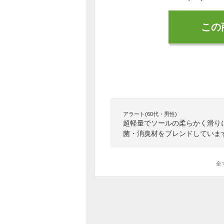
この
アラート(60代・男性)
超軽量でソールの柔らかく滑り
菌・消臭材をブレンドしていま
全