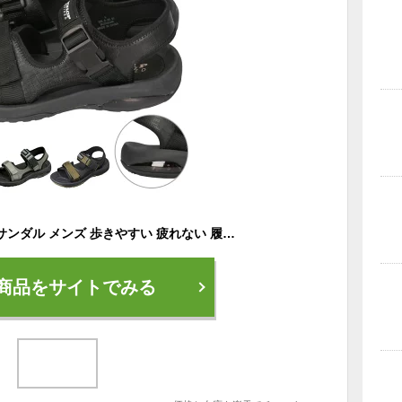
ダンロップ スポーツサンダル メンズ 歩きやすい 疲れない 履きやすい 軽量 おしゃれ かっこいい サンダル ベルクロ マジックテープ スポサン 紳士 春 夏 秋 靴 DSM401 S401
商品をサイトでみる