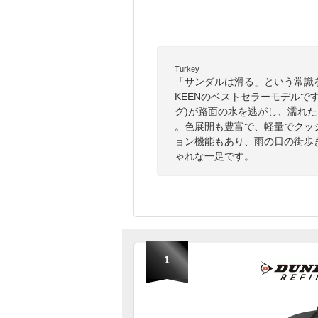
Turkey
「サンダルは滑る」という常識
KEENのベストセラーモデルで
グ)が路面の水を逃がし、濡れ
。色展開も豊富で、軽量でクッ
ョン機能もあり、雨の日の街歩
ゃれな一足です。
1