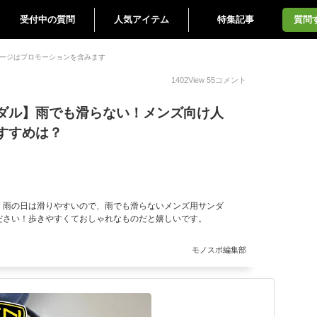
受付中の質問
人気アイテム
特集記事
質問
ージはプロモーションを含みます
1402
View
55
コメント
ダル】雨でも滑らない！メンズ向け人
すすめは？
。雨の日は滑りやすいので、雨でも滑らないメンズ用サンダ
ださい！歩きやすくておしゃれなものだと嬉しいです。
モノスポ編集部