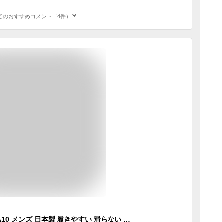
てのおすすめコメント（4件）
エバロン サンダル SA10 メンズ 日本製 履きやすい 滑らない 丸洗い 抗菌 消臭 防臭 屈曲性 防滑 軽量 耐摩耗性 EVARON