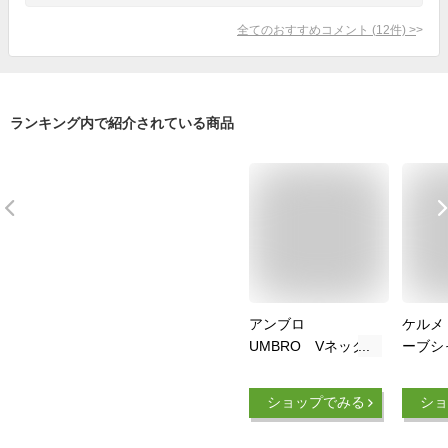
全てのおすすめコメント
(
12
件)
>
ランキング内で紹介されている商品
アンブロ
ケルメ
UMBRO Vネック
ーブシ
ノースリーブシャ
サッカ
ツ UUUVJA66 プ
ノース
ショップでみる
ショ
ラクティスシャツ
ティス
タンクトップ メン
KELME