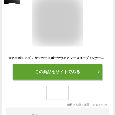
☆ネコポス ミズノ サッカー スポーツウエア ノースリーブインナーシャツ MIZUNO P2MA8090 アンダーウエア 袖無し 細身のシルエット 吸汗速乾 トレーニングウエア 男女兼用 メンズ レディース ブラック×ゴールド サーフブルー×シルバー ホワイト×ゴールド
この商品をサイトでみる
価格と在庫を
楽天
でチェック
>>