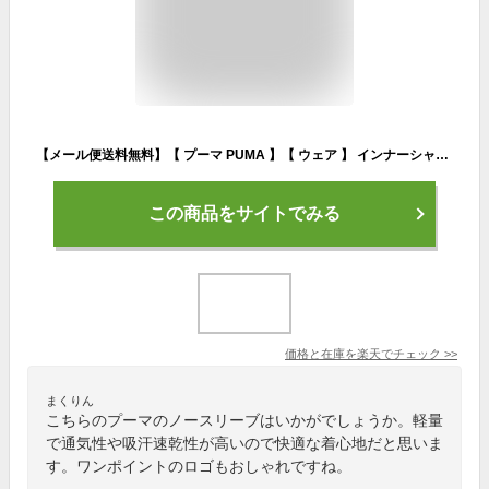
【メール便送料無料】【 プーマ PUMA 】【 ウェア 】 インナーシャツ メンズ ノースリーブ 吸汗速乾 インナー 男 サッカー フットサル ランニング ジョギング ウォーキング マラソン ジム トレーニング スポーツ 運動 部活 クラブ 655277 [190213][amz]
この商品をサイトでみる
価格と在庫を
楽天
でチェック
>>
まくりん
こちらのプーマのノースリーブはいかがでしょうか。軽量
で通気性や吸汗速乾性が高いので快適な着心地だと思いま
す。ワンポイントのロゴもおしゃれですね。