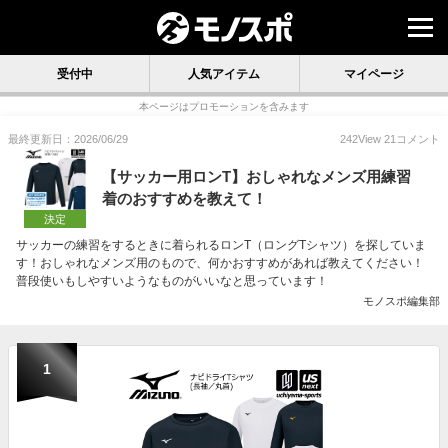
受付中
人気アイテム
マイページ
本ページはプロモーションを含みます
最終更新日：2026/06/29
242
View
21
コメント
【サッカー用ロンT】おしゃれなメンズ用練習
着のおすすめを教えて！
決定
サッカーの練習をするときに着られるロンT（ロングTシャツ）を探していま
す！おしゃれなメンズ用のもので、何かおすすめがあれば教えてください！
普段使いもしやすいようなものがいいなと思っています！
モノスポ編集部
1