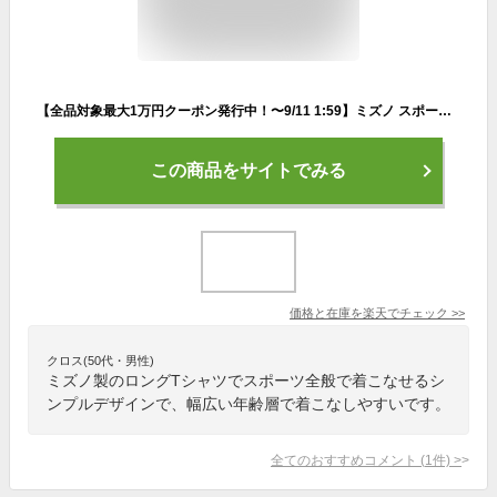
【全品対象最大1万円クーポン発行中！〜9/11 1:59】ミズノ スポーツウェア 長袖 メンズ ワンポイント機能ロンT 32MA1195 MIZUNO
この商品をサイトでみる
価格と在庫を
楽天
でチェック
>>
クロス(50代・男性)
ミズノ製のロングTシャツでスポーツ全般で着こなせるシ
ンプルデザインで、幅広い年齢層で着こなしやすいです。
全てのおすすめコメント
(
1
件)
>