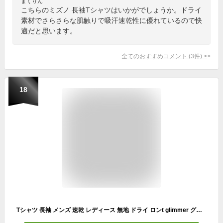
まくりん
こちらのミズノ 長袖Tシャツはいかがでしょうか。ドライ
素材でさらさらな肌触りで吸汗速乾性に優れているので快
適だと思います。
全てのおすすめコメント
(
3
件)
>
18
Tシャツ 長袖 メンズ 速乾 レディース 無地 ドライ ロンt glimmer グリマー 4.4オンス ドライTシャツ 00304-ALT 送料無料 春 夏 秋 冬 ホワイト 白 ブラック 黒 ネイビー グレー 140cm-7L