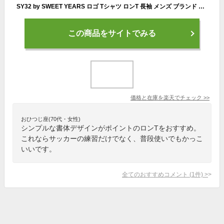
SY32 by SWEET YEARS ロゴ Tシャツ ロンT 長袖 メンズ ブランド おしゃれ かっこいい ゴルフ スポーツ サッカー 14178J-W お取り寄せ商品
この商品をサイトでみる
価格と在庫を
楽天
でチェック
>>
おひつじ座(70代・女性)
シンプルな書体デザインがポイントのロンTをおすすめ。
これならサッカーの練習だけでなく、普段使いでもかっこ
いいです。
全てのおすすめコメント
(
1
件)
>