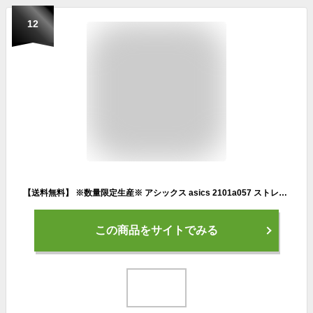
12
【送料無料】 ※数量限定生産※ アシックス asics 2101a057 ストレッチ トレーニング トップ サッカー フットサル スポーツ ロンT ロングシャツ 防寒 冬グッズ 裏起毛 部活 クラブ サークル トレーニング ジム フィットネス ジョギング ランニング プレゼント ギフト
この商品をサイトでみる