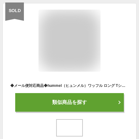
SOLD
◆メール便対応商品◆hummel（ヒュンメル）ワッフル ロング Tシャツ（HAP7159）（サッカー/スポーツ/トレーニング/長袖/カジュアル/ロンT/吸汗速乾/男性用/メンズ）
類似商品を探す