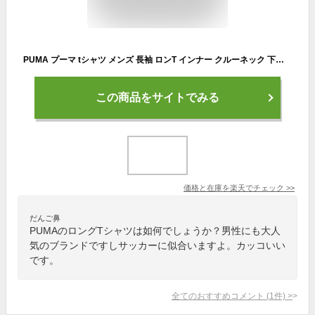
PUMA プーマ tシャツ メンズ 長袖 ロンT インナー クルーネック 下着 肌着 スポーツ ブランド ジャガード 総柄 ワンポイント ロゴ プレゼント 男性下着 紳士 黒 紺 outfit
この商品をサイトでみる
価格と在庫を
楽天
でチェック
>>
だんご鼻
PUMAのロングTシャツは如何でしょうか？男性にも大人
気のブランドですしサッカーに似合いますよ。カッコいい
です。
全てのおすすめコメント
(
1
件)
>