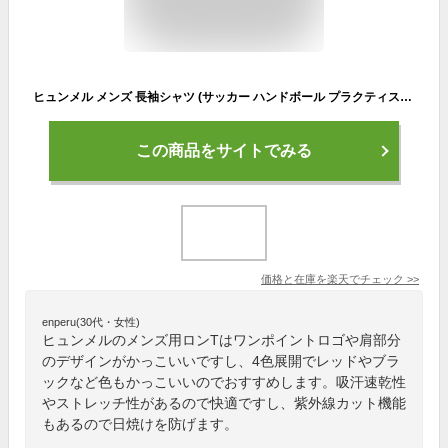
ヒュンメル メンズ 長袖シャツ (サッカー ハンドボール プラクティスウェア Tシャツ ロンT 運動 スポーツ トレーニング hummel 即日発送) HAP7190
この商品をサイトでみる
価格と在庫を
楽天
でチェック
>>
enperu(30代・女性)
ヒュンメルのメンズ用ロンTはワンポイントロゴや肩部分
のデザインがかっこいいですし、4色展開でレッドやブラ
ックなど色もかっこいいのでおすすめします。吸汗速乾性
やストレッチ性があるので快適ですし、紫外線カット機能
もあるので日焼けを防げます。