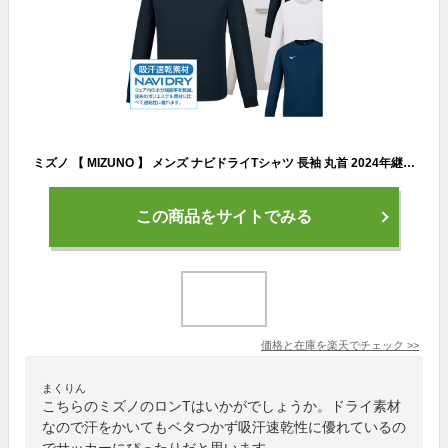
ミズノ 【 MIZUNO 】 メンズ ナビドライTシャツ 長袖 丸首 2024年継続モデル 【 32MA1195 ロングスリーブ ロンT NAVIDRY ワンポイント 刺繍入り インナー 練習着 吸汗速乾 】【翌日配達対象 365日出荷】【メール便は翌日配達不可】[M便 1/1][物流]
この商品をサイトでみる
価格と在庫を
楽天
でチェック
>>
まくりん
こちらのミズノのロンTはいかがでしょうか。ドライ素材
なので汗をかいてもベタつかず吸汗速乾性に優れているの
でサッカーにぴったりだと思います。