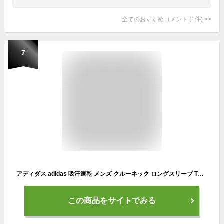
全てのおすすめコメント
(
1
件)
>
7
アディダス adidas 吸汗速乾 メンズ クルーネック ロングスリーブ Tシャツ APR408C 抗菌防臭 長袖 ロンT インナー 肌着 ブランド GUNZE グンゼ スポーツ ストレッチ 伸縮 ランニング メール便 2409ss
この商品をサイトでみる