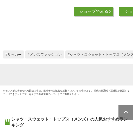
イTシャツ 長袖 丸首
ース ロ
2024年継続モデル
汗速乾
ショップでみる
ショ
【 32MA1195 ロング
ツ ブラ
スリーブ ロンT
ンポイ
NAVIDRY ワンポイ
ップス
ント 刺繍入り イン
シンプ
ナー 練習着 吸汗速
クルー
乾 】【翌日配達対象
韓国 黒
365日出荷】【メー
サイズ M
サッカー
メンズファッション
シャツ・スウェット・トップス（メン
ル便は翌日配達不
outfit
可】[M便 1/1][物流]
※
モノスポ
に寄せられた投稿内容は、投稿者の主観的な感想・コメントを含みます。 投稿の信憑性・正確性を保証する
ことはできませんので、あくまで参考情報の一つとしてご利用ください。
シャツ・スウェット・トップス（メンズ）
の人気おすすめラン
キング