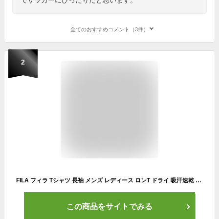
全てのおすすめコメント（3件）
2
FILA フィラ Tシャツ 長袖 メンズ レディース ロンT ドライ 吸汗速乾 綿混 スポーツ ブランド 無地 ワンポイント ロゴ トップス カットソー シンプル おしゃれ クルーネック 春 秋 韓国 黒 白 紺 大きいサイズ M L LL 3L outfit
この商品をサイトでみる