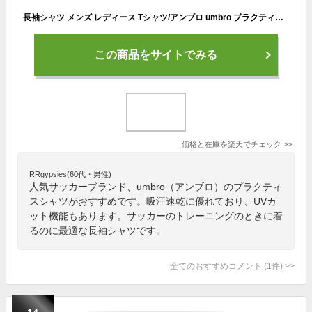
長袖シャツ メンズ レディース Tシャツ/アンブロ umbro プラクティスシャツ/スポーツウェア 吸汗速乾 UVカット サッカー トレーニング ランニング ジョギング ジム 練習着 運動 トップス/UUUUJB53
この商品をサイトでみる
価格と在庫を
楽天
でチェック
>>
RRgypsies(60代・男性)
人気サッカーブランド、umbro（アンブロ）のプラクティ
スシャツがおすすめです。吸汗速乾に優れており、UVカ
ット機能もあります。サッカーのトレーニングのときに着
るのに最適な長袖シャツです。
全てのおすすめコメント
(
1
件)
>