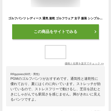
ゴルフパンツ レディース 通気 速乾 ゴルフウェア 女子 服装 シンプル ロング ストレッチ パンツ 美脚 ゴルファー ボトムス 軽 春 夏 秋 高品質 女性 おしゃれ ゴルフズボン 歩きやすい 無地 人気 スリム ゆったり
この商品をサイトでみる
価格と在庫を
楽天
でチェック
>>
RRgypsies(60代・男性)
PGMのゴルフパンツがおすすめです。通気性と速乾性に
優れており、夏にはくのに向いています。ストレッチが効
いているので、ストレスフリーで動けるし、芝目を読むと
きにしゃがんでも窮屈さを感じません。脚がきれいに見え
るパンツですよ。