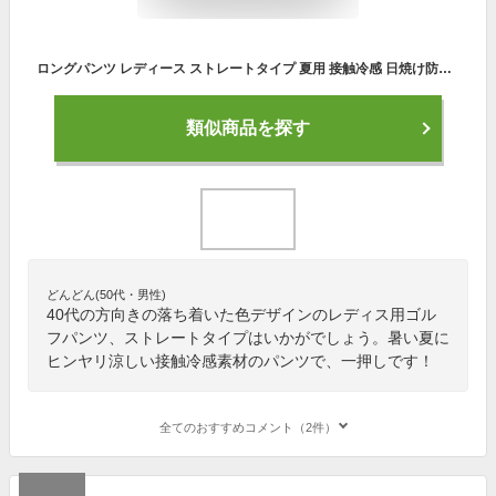
ロングパンツ レディース ストレートタイプ 夏用 接触冷感 日焼け防止 薄地 涼しい ソフト 日本製スポーツ UVカット UPF50+ 紫外線対策 テニス ゴルフ ヨガ パンツ テニスウェア ポケット2個UPF50+ ホワイトビューティー 【送料無料】
類似商品を探す
どんどん(50代・男性)
40代の方向きの落ち着いた色デザインのレディス用ゴル
フパンツ、ストレートタイプはいかがでしょう。暑い夏に
ヒンヤリ涼しい接触冷感素材のパンツで、一押しです！
全てのおすすめコメント（2件）