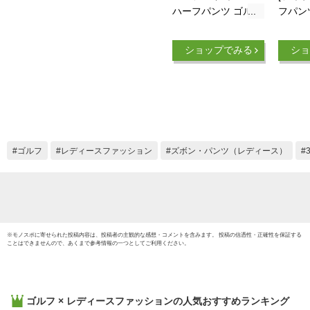
ハーフパンツ ゴルフ
フパン
ウエア パンツ 長め
ツ 75
春 夏 白 大きいサイ
ス BE
ショップでみる
ショ
ズ ショートパンツ
涼しい 短パン きれ
いめ ひんやり 5分丈
レーヨン 接触冷感
ストレッチ ブランド
麻 40代 50代 おすす
め おしゃれ カジュ
ゴルフ
レディースファッション
ズボン・パンツ（レディース）
アル ホワイト バミ
ューダ
※
モノスポ
に寄せられた投稿内容は、投稿者の主観的な感想・コメントを含みます。 投稿の信憑性・正確性を保証する
ことはできませんので、あくまで参考情報の一つとしてご利用ください。
ゴルフ × レディースファッション
の人気おすすめランキング