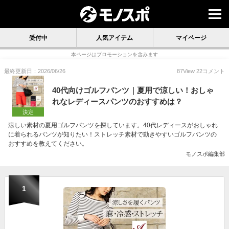
受付中
人気アイテム
マイページ
本ページはプロモーションを含みます
最終更新日：2026/06/26
87
View
22
コメント
40代向けゴルフパンツ｜夏用で涼しい！おしゃ
れなレディースパンツのおすすめは？
決定
涼しい素材の夏用ゴルフパンツを探しています。40代レディースがおしゃれ
に着られるパンツが知りたい！ストレッチ素材で動きやすいゴルフパンツの
おすすめを教えてください。
モノスポ編集部
1