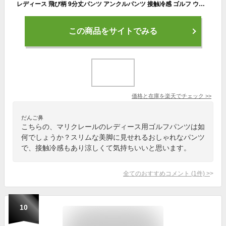
レディース 飛び柄 9分丈パンツ アンクルパンツ 接触冷感 ゴルフ ウェア marie claire SPORT マリクレール 713306
この商品をサイトでみる
価格と在庫を
楽天
でチェック
>>
だんご鼻
こちらの、マリクレールのレディース用ゴルフパンツは如
何でしょうか？スリムな美脚に見せれるおしゃれなパンツ
で、接触冷感もあり涼しくて気持ちいいと思います。
全てのおすすめコメント
(
1
件)
>
10