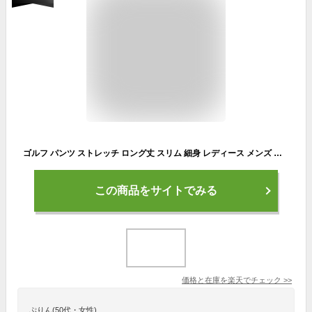
ゴルフ パンツ ストレッチ ロング丈 スリム 細身 レディース メンズ 涼しい 春 夏 撥水 速乾 薄手 UVカット 男女兼用 レインパンツ キャンプ アウトドア フェス 大きいサイズ NAGP-60 《RFTS》 SS限定
この商品をサイトでみる
価格と在庫を
楽天
でチェック
>>
ぷりん(50代・女性)