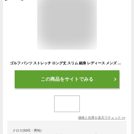
ゴルフ パンツ ストレッチ ロング丈 スリム 細身 レディース メンズ 涼しい 春 夏 撥水 速乾 薄手 UVカット 男女兼用 レインパンツ キャンプ アウトドア フェス 大きいサイズ NAGP-60
この商品をサイトでみる
価格と在庫を
楽天
でチェック
>>
クロス(50代・男性)