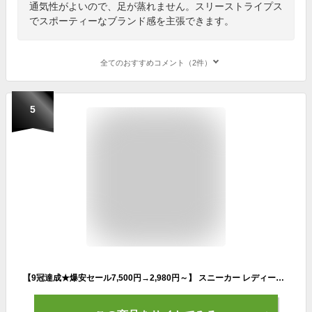
通気性がよいので、足が蒸れません。スリーストライプス
でスポーティーなブランド感を主張できます。
全てのおすすめコメント（2件）
5
【9冠達成★爆安セール7,500円→2,980円～】 スニーカー レディース メンズ 男女兼用 通学 中学生 ランニングシューズ ウォーキングシューズ 白 黒 3e 幅広 アウトドア 軽量 厚底 滑り止 外反母趾 体育館シューズ ジム 散歩 通学 通勤 通気性 エアクッション 母の日