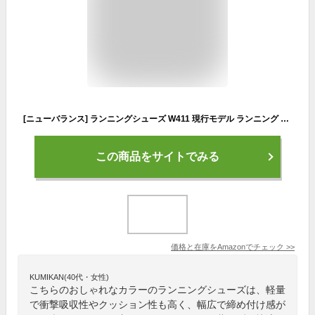
[ニューバランス] ランニングシューズ W411 現行モデル ランニング ウォーキング スニーカー 白 通学 幅広 軽量 レディース LP3(グレー/グリーン) 24.5 cm D
この商品をサイトでみる
価格と在庫を
Amazon
でチェック
>>
KUMIKAN(40代・女性)
こちらのおしゃれなカラーのランニングシューズは、軽量
で衝撃吸収性やクッション性も高く、幅広で締め付け感が