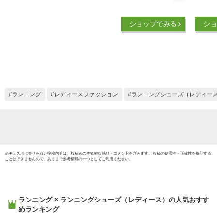
レボリューション7
ィース
FB2208 011 ブラッ
ニーカー
ショップでみる
ショ
ク NIKE 通勤 通学 普
マキシ
段履き 部活 サーク
幅広 
ル 学校 レディース
ーズ 
女性用 Running
ズ 父
shoes
ト 実用
ーキン
日 プ
ランニング
レディースファッション
ランニングシューズ（レディー
ーカー
白 黒 
作業靴
※
モノスポ
に寄せられた投稿内容は、投稿者の主観的な感想・コメントを含みます。 投稿の信憑性・正確性を保証する
ことはできませんので、あくまで参考情報の一つとしてご利用ください。
ランニング × ランニングシューズ（レディース）
の人気おすす
めランキング