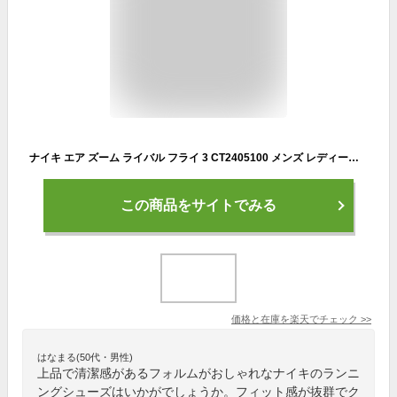
ナイキ エア ズーム ライバル フライ 3 CT2405100 メンズ レディース 陸上/ランニング ランニングシューズ : ホワイト×ゴールド NIKE 220614kinitu 1222RUN43online
この商品をサイトでみる
価格と在庫を
楽天
でチェック
>>
はなまる(50代・男性)
上品で清潔感があるフォルムがおしゃれなナイキのランニ
ングシューズはいかがでしょうか。フィット感が抜群でク