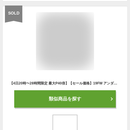
SOLD
【4日20時〜28時間限定 最大P40倍】【セール価格】19FW アンダーアーマー W マイクロG パスートBP (3021969) UA ランニングシューズ レディス レディース ランニング シューズ おしゃれ 初心者 スニーカー 靴 軽量
類似商品を探す