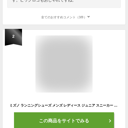
全てのおすすめコメント（3件）
2
ミズノ ランニングシューズ メンズ レディース ジュニア スニーカー MIZUNO マキシマイザー26 幅広 ジョギングシューズ マラソンシューズ 父の日 プレゼント 実用的 散歩 ウォーキング 通学 父の日 プレゼント スニーカー 母の日 幅広 白 黒 赤 紺 黄 作業用 作業靴
この商品をサイトでみる