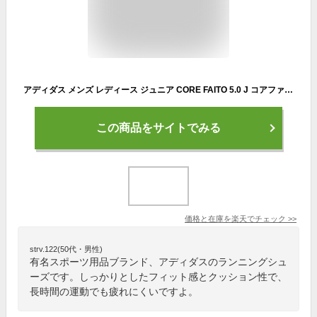
アディダス メンズ レディース ジュニア CORE FAITO 5.0 J コアファイト 男の子 女の子 靴 シューズ ランニングシューズ スニーカー 紐 ヒモ 運動 ホワイト 白 ブラック 黒 ブルー 青 送料無料 adidas IE858
この商品をサイトでみる
価格と在庫を
楽天
でチェック
>>
strv.122(50代・男性)
有名スポーツ用品ブランド、アディダスのランニングシュ
ーズです。しっかりとしたフィット感とクッション性で、
長時間の運動でも疲れにくいですよ。