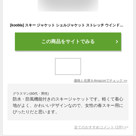
[koobla] スキー ジャケット シェルジャケット ストレッチ ウインドブレーカー マウンテンパーカー 3way フリース付 スノーボード 耐水圧15,000mm 防水 防風 kb139
この商品をサイトでみる
価格と在庫を
Amazon
でチェック
>>
グラスマン(60代・男性)
防水・防風機能付きのスキージャケットです。軽くて着心
地がよく、かわいいデザインなので、女性の春スキー用に
ぴったりだと思います。
全てのおすすめコメント
(
1
件)
>