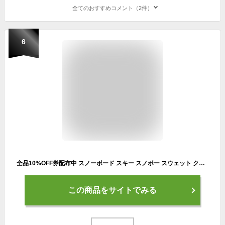
全てのおすすめコメント（2件）
6
全品10%OFF券配布中 スノーボード スキー スノボー スウェット クルーネック インナー スノーボードウェア スキーウェア スノボウェア 撥水 撥水スエット 裏起毛 防寒 雪 アウトドア キャンプ 春スキー 春スノボー メンズ レディース PONS-135
この商品をサイトでみる