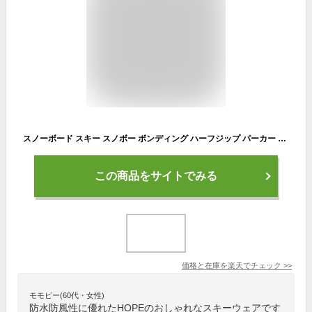
スノーボード スキー スノボー ボンディング ハーフジップ パーカー 防水 撥水 防風 防寒 冬 雪 スノーボードウェア スキーウェア スノボウェア メンズ レディース HOPE ホープ 春スキー 春スノボー age-770FB
この商品をサイトでみる
価格と在庫を
楽天
でチェック
>>
モモピー(60代・女性)
防水防風性に優れたHOPEのおしゃれなスキーウェアです