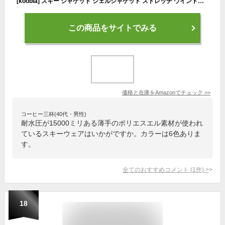
[koobla] スキー ジャケット シェルジャケット ストレッチ ウインドブレーカー マウンテンパーカー 3way フリース付 スノーボード 耐水圧15,000mm 防水 防風 kb139
この商品をサイトでみる
価格と在庫を
Amazon
でチェック
>>
コーヒー三杯(40代・男性)
耐水圧が15000ミリある薄手のポリエスエル素材が使われ
ているスキーウェアはいかがですか。カラーは6色ありま
す。
全てのおすすめコメント
(
1
件)
>
18