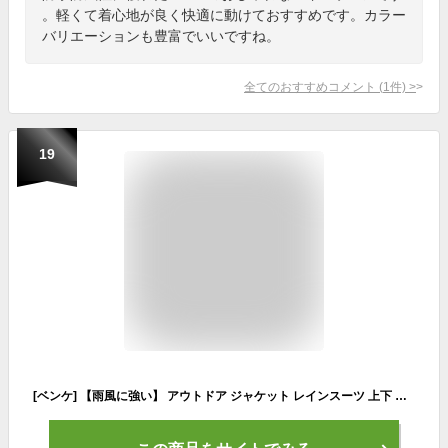
。軽くて着心地が良く快適に動けておすすめです。カラー
バリエーションも豊富でいいですね。
全てのおすすめコメント
(
1
件)
>
19
[ベンケ] 【雨風に強い】 アウトドア ジャケット レインスーツ 上下 セット 登山服 マウンテンパーカー レインウェア 防寒 防風 撥水 登山 ウェア バイク 釣り フィッシング 自転車 トレッキング ツーリング フード付き ウインドブレーカー おしゃれ 春服 パンツ ズボン アウター (ネイビー M)