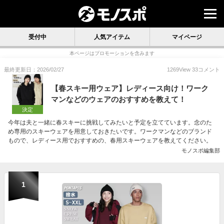
受付中
人気アイテム
マイページ
本ページはプロモーションを含みます
最終更新日：2026/02/27
1269
View
33
コメント
【春スキー用ウェア】レディース向け！ワーク
マンなどのウェアのおすすめを教えて！
決定
今年は夫と一緒に春スキーに挑戦してみたいと予定を立てています。念のた
め専用のスキーウェアを用意しておきたいです。ワークマンなどのブランド
もので、レディース用でおすすめの、春用スキーウェアを教えてください。
モノスポ編集部
1