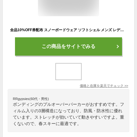
全品10%OFF券配布 スノーボードウェア ソフトシェル メンズ レディース フーディ パーカー スノーインナー プルオーバー スキーウェア スノーウェア 4層 撥水 防風 保温 透湿 namelessage/ネームレスエイジ NALY-1912
この商品をサイトでみる
価格と在庫を
楽天
でチェック
>>
RRgypsies(60代・男性)
ボンディングのプルオーバーパーカーがおすすめです。フ
ィルム入りの3層構造になっており、防風・防水性に優れ
ています。ストレッチが効いていて動きやすいですよ。重
くないので、春スキーに最適です。