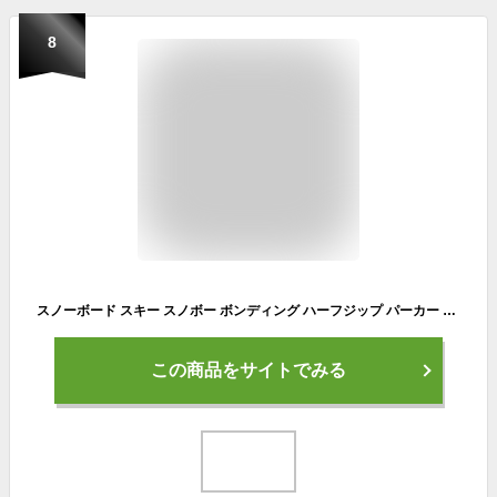
8
スノーボード スキー スノボー ボンディング ハーフジップ パーカー 防水 撥水 防風 防寒 冬 雪 スノーボードウェア スキーウェア スノボウェア メンズ レディース HOPE ホープ 春スキー 春スノボー age-770FB
この商品をサイトでみる