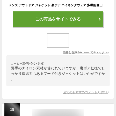
メンズ アウトドア ジャケット 裏ボア ハイキングウェア 多機能登山服 ジョギング アウター スキーウェア 防水 ジャンパー 防風 防寒 ウィンドシェルジャケット 秋冬用 [vigerkar] ウインドブレーカー メンズ 大きいサイズ 薄手 トレーニングウェア ランニング スポーツ 防風 コート 迷彩 柄 アウター 秋服 軽量 スポーツウェア 長袖 ジャケット フード付き ゆったり ファッション 春 秋 冬 登山 アウトドア (4XL/#07-カーキ)
この商品をサイトでみる
価格と在庫を
Amazon
でチェック
>>
コーヒー三杯(40代・男性)
薄手のナイロン素材が使われていますが、裏ボア仕様でし
っかり保温力もあるフード付きジャケットはいかがですか
。
全てのおすすめコメント
(
1
件)
>
15