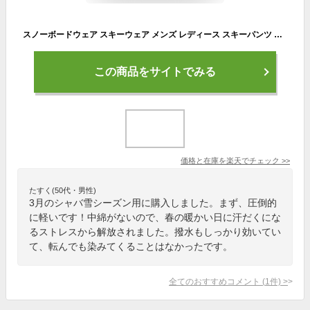
スノーボードウェア スキーウェア メンズ レディース スキーパンツ 薄手 春 秋 カーゴパンツ ロングパンツ ズボン 防水 カジュアルパンツ 防風 撥水 スキーパンツ スキーパンツ ボードウェア スノボウェア パンツ スノボ ウェア 送料無料
この商品をサイトでみる
価格と在庫を
楽天
でチェック
>>
たすく(50代・男性)
3月のシャバ雪シーズン用に購入しました。まず、圧倒的
に軽いです！中綿がないので、春の暖かい日に汗だくにな
るストレスから解放されました。撥水もしっかり効いてい
て、転んでも染みてくることはなかったです。
全てのおすすめコメント
(
1
件)
>