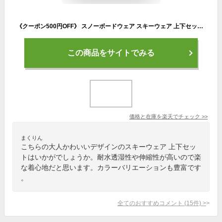
《クーポン500円OFF》 スノーボードウェア スキーウェア 上下セット レディース パンツ ジャケット ボード ウェア スノボ ウェア ウェア スノー ウェア ウエア おしゃれ かわいい 上 下 スノーボード スキー アウトドア 保温 中綿 撥水 防風 防寒 着 耐水 ISET-50 【LDY】
この商品をサイトでみる
価格と在庫を
楽天
でチェック
>>
まくりん
こちらの大人かわいいデザインのスキーウェア 上下セッ
トはいかがでしょうか。耐水透湿性や伸縮性が高いので楽
な着心地だと思います。カラーバリエーションも豊富です
。
全てのおすすめコメント
(
15
件)
>