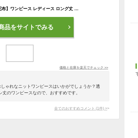
【P7倍+a!!クーポン配布】ワンピース レディース ロング丈 ニット ワンピース ニットワンピ カジュアル ノースリーブ 大きいサイズ 春 夏 秋冬 ワンピ クルーネック フレア シースルー 透け リブニット タイト スリム 痩せて見える 華奢見え シンプル マキシ 無地
商品をサイトでみる
価格と在庫を
楽天
でチェック
>>
でおしゃれなニットワンピースはいかがでしょうか？透
シ丈のワンピースなので、おすすめです。
全てのおすすめコメント
(
1
件)
>