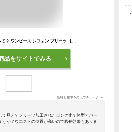
魔法の着痩せワンピって？ ワンピース シフォン プリーツ 【即納】 ロングワンピース レディース プリーツワンピ 長袖 きれいめ 体型カバー 花柄 春 冬 ロングワンピ マキシ ロング 大きいサイズ 小花柄 マタニティワンピース Aライン 授乳 HUG.U
商品をサイトでみる
価格と在庫を
楽天
でチェック
>>
して見えてプリーツ加工されたロング丈で体型カバー
ょうか？ウエストの位置が高いので脚長効果もありま