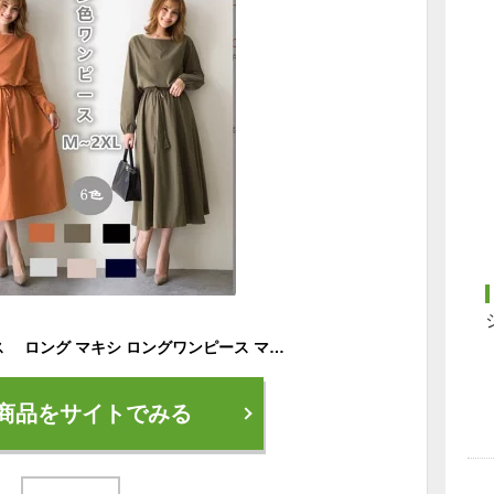
春夏新作 レディース ロング マキシ ロングワンピース マキシワンピース シャーリング ワンピース レディース ブラック ロング 大きいサイズ おしゃれ Aライン 長袖 おしゃれ シフォン 通勤 入園式 卒業式 痩せて見える 女性らしい美しいシルエットを映し出します
商品をサイトでみる