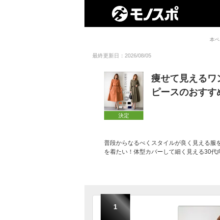
本ペ
最終更新日：2026/08/05
痩せて見えるワ
ピースのおすす
決定
普段からなるべくスタイルが良く見える服
を着たい！体型カバーして細く見える30代
1