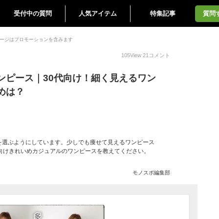
受付中の質問
人気アイテム
特集記事
質問
ージはプロモーションを含みます
105
View
21
コメント
ンピース｜30代向け！細く見えるワン
めは？
を選ぶようにしています。少しでも痩せて見えるワンピース
向けきれいめカジュアルのワンピースを教えてください。
モノスポ編集部