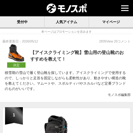
受付中
人気アイテム
マイページ
本ページはプロモーションを含みます
最終更新日：2026/05/12
2835
View
20
コメント
【アイスクライミング靴】雪山用の登山靴のお
すすめを教えて！
決定
積雪期の雪山で履く登山靴を探しています。アイスクライミングで使用する
ので、しっかりと足首を固定しながらも柔軟性があり、動きやすい構造の靴
を教えてください。マムートや、スポルティバやスカルパなど定番ブランド
のものがいいです。
モノスポ編集部
1