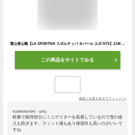
雪山登山靴【LA SPORTIVA スポルティバ ネパール エボ GTX】21M 送料無料 軽量 厳冬期 ワンタッチアイゼン装着可能
この商品をサイトでみる
価格と在庫を
楽天
でチェック
>>
KUMIKAN(40代・女性)
軽量で脹脛部分にミニゲイターを装着しているので雪の侵
入も防ぎます。フィット感もあり保温性も高いのがいいで
すね