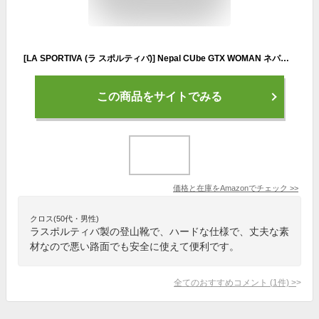
[LA SPORTIVA (ラ スポルティバ)] Nepal CUbe GTX WOMAN ネパール キューブ GTX ウーマン (サイズEU37.5) [並行輸入品]
この商品をサイトでみる
価格と在庫を
Amazon
でチェック
>>
クロス(50代・男性)
ラスポルティバ製の登山靴で、ハードな仕様で、丈夫な素
材なので悪い路面でも安全に使えて便利です。
全てのおすすめコメント
(
1
件)
>