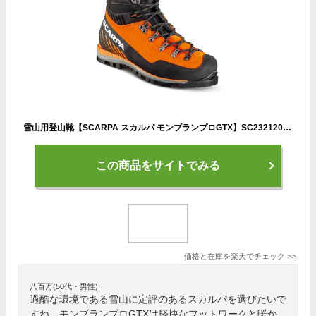
雪山用登山靴【SCARPA スカルパ モンブランプロGTX】SC23212001390 送料無料 人気 最新 ワンタッチアイゼン装着可能
この商品をサイトでみる
価格と在庫を
楽天
でチェック
>>
八百万(50代・男性)
過酷な環境である雪山に定評のあるスカルパを選びたいで
すね。モンブランプロGTXは軽快なフットワークと暖か