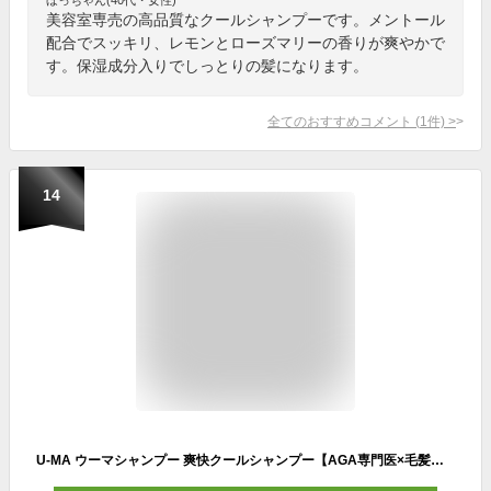
美容室専売の高品質なクールシャンプーです。メントール
配合でスッキリ、レモンとローズマリーの香りが爽やかで
す。保湿成分入りでしっとりの髪になります。
全てのおすすめコメント
(
1
件)
>
14
U-MA ウーマシャンプー 爽快クールシャンプー【AGA専門医×毛髪診断士】成分監修 [ ミントの香り ] スカルプケア アミノ酸 馬油 植物オイル ノンシリコン 日本製250ml