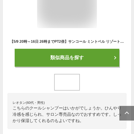
【5/9 20時～16日 26時までPT2倍】サンコール ミントベル リゾートイエロー シャンプー 275ml ヘアシャンプー ミントシャンプー クールシャンプー 涼感 冷感 ひんやり 保湿 ツボクサ うるおい cica 頭皮 臭い 女性 クール メントール メンズ サロン専売品 美容院 美容室専売
類似商品を探す
レオタン(60代・男性)
こちらのクールシャンプーはいかがでしょうか。ひんやり
冷感を感じられ、サロン専売品なのでおすすめです。しっ
かり保湿してくれるのもよいですね。