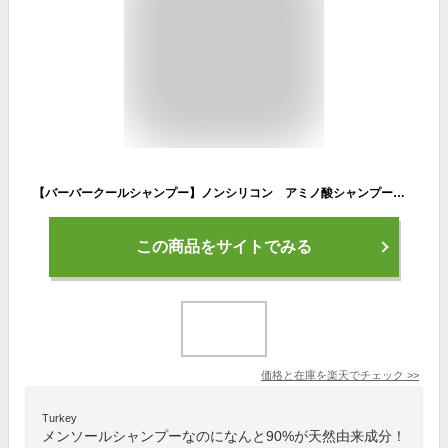
【バーバークールシャンプー】ノンシリコン アミノ酸シャンプー メンソール クール シャンプー 爽快 地肌 リンス不要 ダメージ補修 メンズ ヘアケア ボリューム ツヤ髪 白髪 抜け毛予防 ニキビ 女性 頭皮改善
この商品をサイトでみる
価格と在庫を
楽天
でチェック
>>
Turkey
メンソールシャンプーなのになんと90%が天然由来成分！