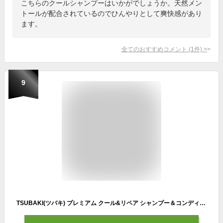
こちらのクールシャンプーはいかがでしょうか。天然メン
トールが配合されているのでひんやりとして爽快感があり
ます。
全てのおすすめコメント
(
1
件)
>
9
TSUBAKI(ツバキ) プレミアム クール&リペア シャンプー＆コンディショナーセット 各490ml 涼感仕立て 椿オイルの力 すっきり さらさら Ｗ補修 ボトル ダメージ ヘアケア (１個セット)