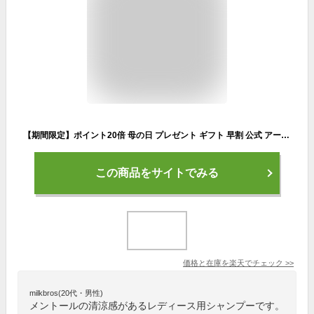
【期間限定】ポイント20倍 母の日 プレゼント ギフト 早割 公式 アートネイチャー ラボモ クールキューブ スズカ シャンプー 爽快 感 メントール 清涼 感 冷感 爽快感 サロン ボリューム レディース シャンプー レディース 女性 女性用 LABOMO
この商品をサイトでみる
価格と在庫を
楽天
でチェック
>>
milkbros(20代・男性)
メントールの清涼感があるレディース用シャンプーです。