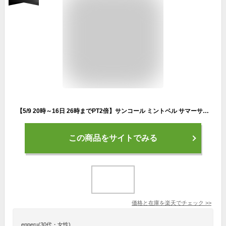
【5/9 20時～16日 26時までPT2倍】サンコール ミントベル サマーサンセット シャンプー 550mL 冷感シャンプー クールシャンプー メントール クール 冷感 涼感 髪 頭皮 臭い ニオイ 女性 夏 保湿 しっとり うるおい ひんやり サロン専売 美容室専売 美容室 美容院
この商品をサイトでみる
価格と在庫を
楽天
でチェック
>>
enperu(30代・女性)