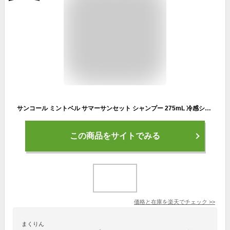
サンコール ミントベル サマーサンセット シャンプー 275mL 冷感シャンプー クールシャンプー メントール クール 冷感 涼感 髪 頭皮 臭い ニオイ 女性 夏 保湿 しっとり うるおい ひんやり サロン専売 美容室専売 美容室 美容院
この商品をサイトでみる
価格と在庫を
楽天
でチェック
>>
まくりん