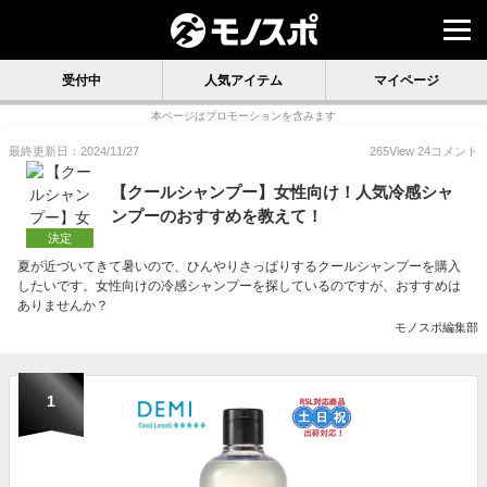
受付中
人気アイテム
マイページ
本ページはプロモーションを含みます
最終更新日：2024/11/27
265
View
24
コメント
【クールシャンプー】女性向け！人気冷感シャ
ンプーのおすすめを教えて！
決定
夏が近づいてきて暑いので、ひんやりさっぱりするクールシャンプーを購入
したいです。女性向けの冷感シャンプーを探しているのですが、おすすめは
ありませんか？
モノスポ編集部
1