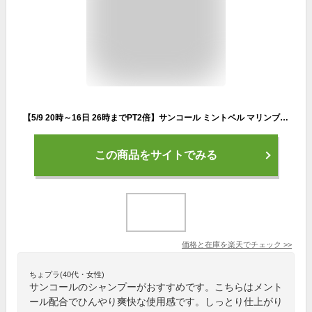
【5/9 20時～16日 26時までPT2倍】サンコール ミントベル マリンブルー シャンプー 275ml 冷感シャンプー クールシャンプー ミントシャンプー メントール クール 冷感 涼感 頭皮 臭い ニオイ 女性 男性 夏 メンズ パサつき ケラチン cica ツボクサ 保湿 しっとり サロン専売
この商品をサイトでみる
価格と在庫を
楽天
でチェック
>>
ちょプラ(40代・女性)
サンコールのシャンプーがおすすめです。こちらはメント
ール配合でひんやり爽快な使用感です。しっとり仕上がり