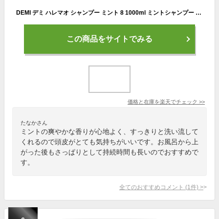
DEMI デミ ハレマオ シャンプー ミント 8 1000ml ミントシャンプー クールシャンプー 冷感シャンプー クール メントール 夏 涼感 すっきり 保湿 髪 頭皮 うるおい 男性 女性 詰め替え レフィル サロン専売品 サロン 美容室専売 レフィル
この商品をサイトでみる
価格と在庫を
楽天
でチェック
>>
たなかさん
ミントの爽やかな香りが心地よく、すっきりと洗い流して
くれるので頭皮がとても気持ちがいいです。お風呂から上
がった後もさっぱりとして持続時間も長いのでおすすめで
す。
全てのおすすめコメント
(
1
件)
>