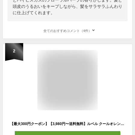
頭皮のうるおいをキープしながら、髪をサラサラふんわり
に仕上げてくれます。
全てのおすすめコメント（4件）
2
【最大300円クーポン】【3,980円〜送料無料】ルベル クールオレンジ ヘアソープ ウルトラクール 600ml 《ルベル シャンプー クールオレンジ サロン クールシャンプー 女性 美容室 シャンプー サロン専売品 美容室専売 shampoo タカラベルモント シャンプー》