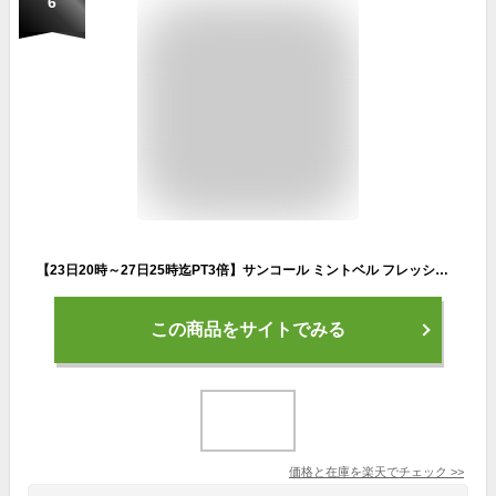
6
【23日20時～27日25時迄PT3倍】サンコール ミントベル フレッシュグリーン シャンプー 275mL + クールスパコンディショナー 275mL セット 冷感シャンプー ミントシャンプー クールシャンプー 頭皮クレンジング 涼感 冷感 ひんやり ニオイ 女性 男性 紫外線 髪 ダメージ 夏
この商品をサイトでみる
価格と在庫を
楽天
でチェック
>>