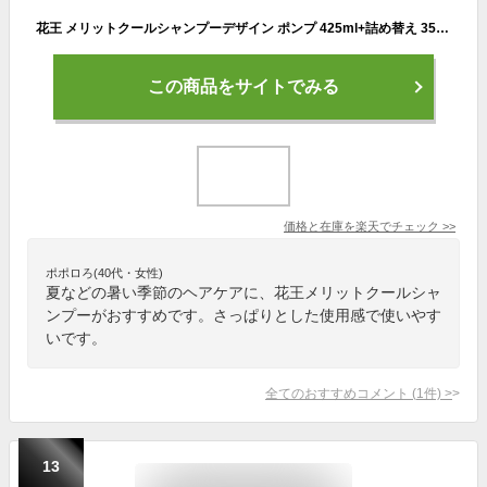
花王 メリットクールシャンプーデザイン ポンプ 425ml+詰め替え 350ml 送料 無料
この商品をサイトでみる
価格と在庫を
楽天
でチェック
>>
ポポロろ(40代・女性)
夏などの暑い季節のヘアケアに、花王メリットクールシャ
ンプーがおすすめです。さっぱりとした使用感で使いやす
いです。
全てのおすすめコメント
(
1
件)
>
13